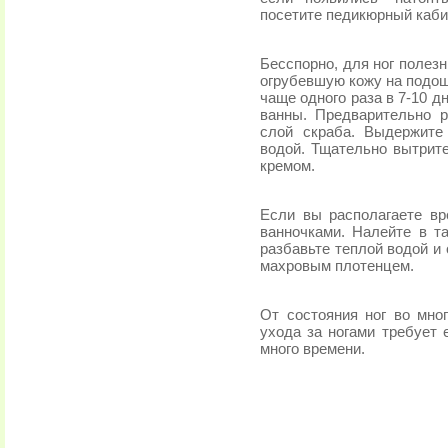
посетите педикюрный каби
Бесспорно, для ног поле
огрубевшую кожу на подош
чаще одного раза в 7-10 
ванны. Предварительно р
слой скраба. Выдержите
водой. Тщательно вытрите
кремом.
Если вы располагаете вр
ванночками. Налейте в та
разбавьте теплой водой и 
махровым плотенцем.
От состояния ног во мно
ухода за ногами требует 
много времени.