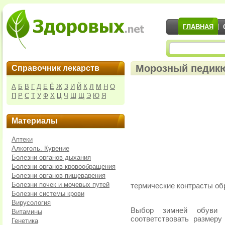
ГЛАВНАЯ
Морозный педик
Справочник лекарств
А
Б
В
Г
Д
Е
Ё
Ж
З
И
Й
К
Л
М
Н
О
П
Р
С
Т
У
Ф
Х
Ц
Ч
Ш
Щ
Э
Ю
Я
Материалы
Аптеки
Алкоголь. Курение
Болезни органов дыхания
Болезни органов кровообращения
Болезни органов пищеварения
Болезни почек и мочевых путей
термические контрасты об
Болезни системы крови
Вирусология
Выбор зимней обуви 
Витамины
соответствовать размеру
Генетика