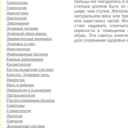
пальцы ног находились в 
Гинекология
стельки должна быть по 
Гомеопатия
шире, чем ступня. Желател
Диагностика
натуральном меху или тр
Диетология
или шерстяных нитей. Же
Заболевания
стоит надевать хлопчат
Здоровое питание
опрелости в помещении 
Здоровый образ жизни.
обувь. Эти советы, конеч
Занимательная медицина
для сохранения здоровья 
Здоровье и секс
Иммунология
Инфекционные болезни
Кожные заболевания
Косметология
Костно-мышечная система
Красота. Здоровое тело.
Лекарства
Мать и ребенок.
Неврология и психиатрия
Офтальмология
Распространённые болезни
Симптомы
Стоматология
Урология
Хирургия
Эндокринная система