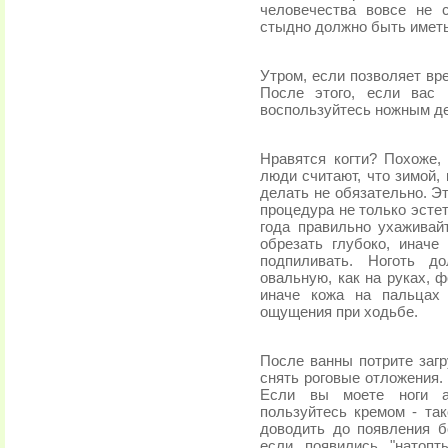
человечества вовсе не 
стыдно должно быть иметь
Утром, если позволяет вр
После этого, если вас 
воспользуйтесь ножным д
Нравятся когти? Похоже,
люди считают, что зимой, 
делать не обязательно. Э
процедура не только эсте
года правильно ухаживайт
обрезать глубоко, иначе
подпиливать. Ноготь д
овальную, как на руках, ф
иначе кожа на пальцах
ощущения при ходьбе.
После ванны потрите заг
снять роговые отложения.
Если вы моете ноги ан
пользуйтесь кремом - та
доводить до появления 
если появились "натопт