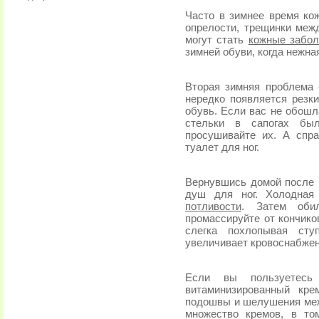
Часто в зимнее время ко
опрелости, трещинки меж
могут стать
кожные забол
зимней обуви, когда нежная
Вторая зимняя проблема -
нередко появляется резки
обувь. Если вас не обошл
стельки в сапогах был
просушивайте их. А спр
туалет для ног.
Вернувшись домой после 
душ для ног. Холодная
потливости
. Затем оби
промассируйте от кончико
слегка похлопывая ст
увеличивает кровоснабжен
Если вы пользуетесь
витаминизированный кре
подошвы и шелушения меж
множество кремов, в то