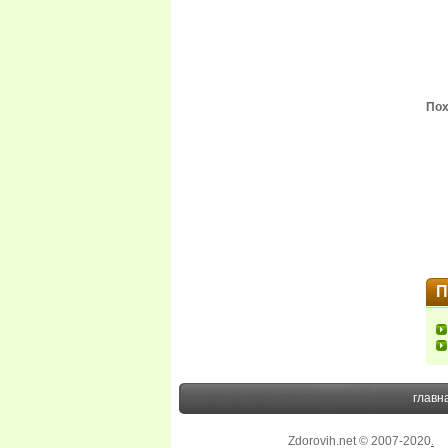
Пох
П
главн
Zdorovih.net © 2007-2020
.