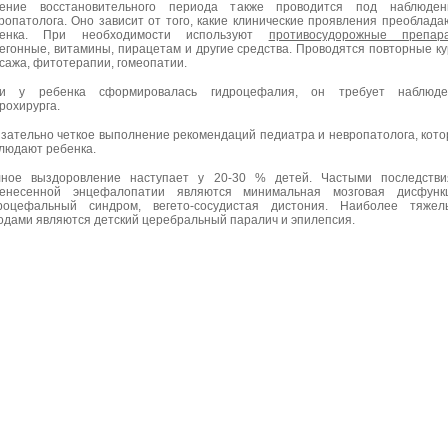
ение восстановительного периода также проводится под наблюден
ропатолога. Оно зависит от того, какие клинические проявления преоблада
бенка. При необходимости используют
противосудорожные препар
егонные, витамины, пирацетам и другие средства. Проводятся повторные к
сажа, фитотерапии, гомеопатии.
ли у ребенка сформировалась гидроцефалия, он требует наблюде
рохирурга.
зательно четкое выполнение рекомендаций педиатра и невропатолога, кот
людают ребенка.
ное выздоровление наступает у 20-30 % детей. Частыми последстви
енесенной энцефалопатии являются минимальная мозговая дисфункц
роцефальный синдром, вегето-сосудистая дистония. Наиболее тяжел
одами являются детский церебральный паралич и эпилепсия.