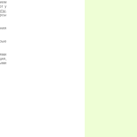
ием
ют у
аты
,
урсы
ния
орые
ями
ия,
ыми