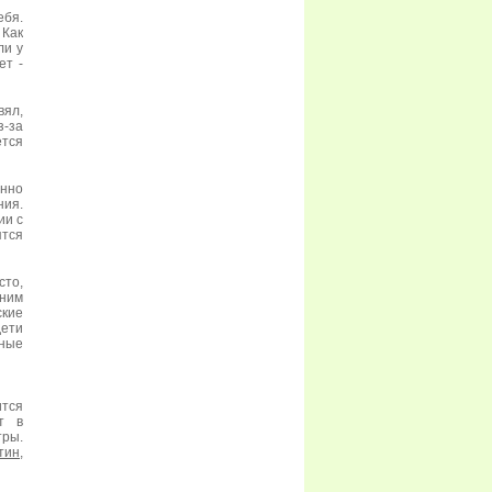
ебя.
 Как
ли у
ет -
вял,
-за
ется
енно
ия.
ии с
ятся
сто,
 ним
кие
ети
ные
тся
т в
тры.
тин
,