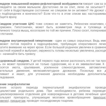
индром повышенной нервно-рефлекторной возбудимости
говорит сам за с
людайте за своим малышом. Достаточно ли он спит, легко ли засыпает?
ет себя в бодрствующем состоянии: не слишком ли он активен? Не дрожат 
о подбородочек и конечности? Если что-то в этом списке вас насторажива
бщите врачу.
Синдром угнетения ЦНС
тоже сложно не заметить. Ребеночек неактивен, 
орможен. Гипотоничен, может быть асимметрия лица и туловища из
личного тонуса мышц, косоглазие по той же причине. Плохо сосет, поперхива
 глотании.
индром внутричерепной гипертензии
- один из самых серьезных. Ведь им
может потом перейти в гидроцефалию, требующую оперативного лечен
атите внимание на череп крохи. Если большой родничок увеличен в сравнен
растной нормой и выбухает, окружность головы несколько увеличена, расход
 - начинайте бить тревогу.
удорожный синдром.
У детей первого года жизни распознать его не так про
ь он может проявляться не только судорогами, но и их эквивалентами. К
осятся икота, срыгивания, усиленное слюноотделение, автоматичес
ательные движения, мелкоамплитудное дрожание. Поскольку все д
гивают и икают, для уточнения диагноза необходимы дополнитель
ледования.
ение энцефалопатии
чение острого периода перинатальной энцефалопатии проводи
циалистами родильного дома. При необходимости, ребенка переводя
циализированное отделение для новорожденных в детские лечебные цен
ользуют препараты, улучшающие мозговое кровообращение (
винпоце
овегин
),
пирацетам
, проводят посиндромную теарпию.