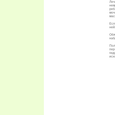
Леч
нев
ре
моч
мас
Ес
ней
Обя
наб
Пол
пер
гид
исх