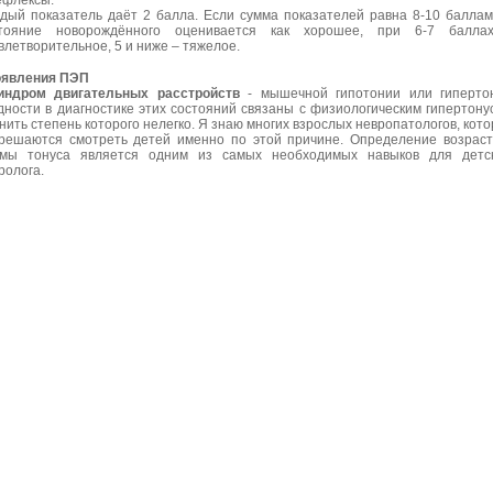
ефлексы.
дый показатель даёт 2 балла. Если сумма показателей равна 8-10 баллам
стояние новорождённого оценивается как хорошее, при 6-7 балла
влетворительное, 5 и ниже – тяжелое.
оявления ПЭП
индром двигательных расстройств
- мышечной гипотонии или гиперто
дности в диагностике этих состояний связаны с физиологическим гипертону
нить степень которого нелегко. Я знаю многих взрослых невропатологов, кот
решаются смотреть детей именно по этой причине. Определение возрас
мы тонуса является одним из самых необходимых навыков для детск
ролога.