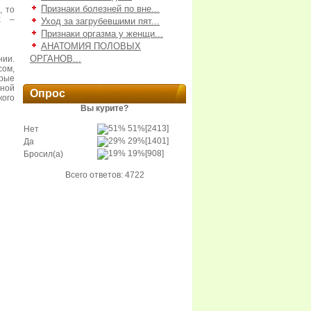
Признаки болезней по вне...
, то
х –
Уход за загрубевшими пят...
Признаки оргазма у женщи...
АНАТОМИЯ ПОЛОВЫХ
ОРГАНОВ...
нии.
сом,
орые
тной
Опрос
ого
Вы курите?
51%
[2413]
Нет
29%
[1401]
Да
19%
[908]
Бросил(а)
Всего ответов: 4722