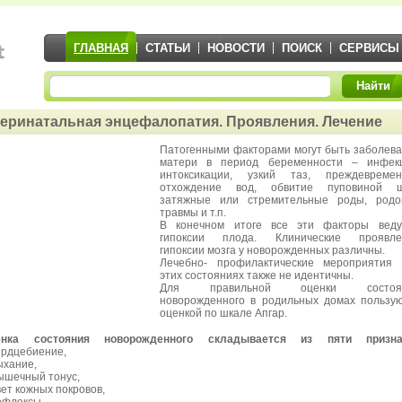
ГЛАВНАЯ
СТАТЬИ
НОВОСТИ
ПОИСК
СЕРВИСЫ
Найти
еринатальная энцефалопатия. Проявления. Лечение
Патогенными факторами могут быть заболев
матери в период беременности – инфекц
интоксикации, узкий таз, преждевремен
отхождение вод, обвитие пуповиной ш
затяжные или стремительные роды, родо
травмы и т.п.
В конечном итоге все эти факторы веду
гипоксии плода. Клинические проявле
гипоксии мозга у новорожденных различны.
Лечебно- профилактические мероприятия 
этих состояниях также не идентичны.
Для правильной оценки состоя
новорожденного в родильных домах пользу
оценкой по шкале Апгар.
енка состояния новорожденного складывается из пяти призна
ердцебиение,
ыхание,
ышечный тонус,
вет кожных покровов,