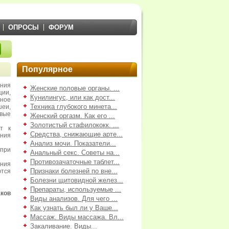
ОПРОСЫ
ФОРУМ
Популярное
ания
Женские половые органы. ...
ии,
Кунилингус, или как дост...
ное
Техника глубокого минета...
еи,
вые
Женский оргазм. Как его ...
Золотистый стафилококк. ...
т к
Средства, снижающие арте...
ния
Анализ мочи. Показатели...
при
Анальный секс. Советы на...
Противозачаточные таблет...
ния
Признаки болезней по вне...
ются
Болезни щитовидной желез...
Препараты, используемые ...
ков
Виды анализов. Для чего ...
Как узнать был ли у Ваше...
Массаж. Виды массажа. Вл...
Закаливание. Виды...