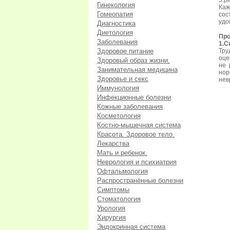
5.р
Гинекология
Каж
Гомеопатия
со
удо
Диагностика
Диетология
Пр
Заболевания
1.С
Здоровое питание
Тру
оце
Здоровый образ жизни.
не 
Занимательная медицина
нор
Здоровье и секс
нев
Иммунология
Инфекционные болезни
Кожные заболевания
Косметология
Костно-мышечная система
Красота. Здоровое тело.
Лекарства
Мать и ребенок.
Неврология и психиатрия
Офтальмология
Распространённые болезни
Симптомы
Стоматология
Урология
Хирургия
Эндокринная система