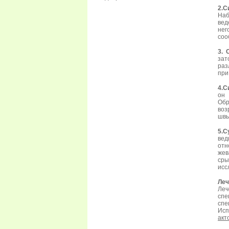
2.С
Наб
вед
нег
соо
3. 
зат
раз
при
4.С
он 
Обр
воз
швы
5.С
вед
отн
жев
сры
исс
Леч
Ле
спе
спе
Исп
акт