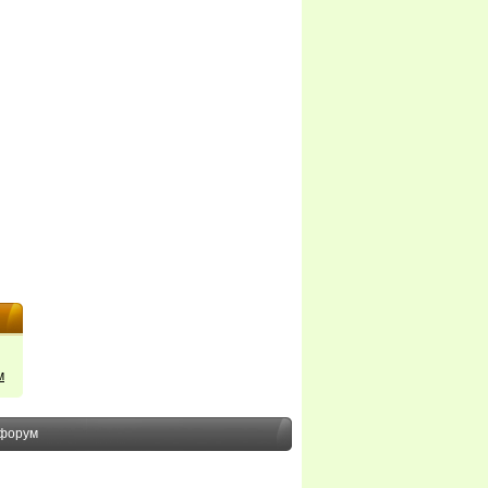
м
форум