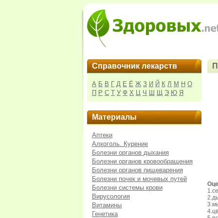
Справочник лекарств
П
А
Б
В
Г
Д
Е
Ё
Ж
З
И
Й
К
Л
М
Н
О
П
Р
С
Т
У
Ф
Х
Ц
Ч
Ш
Щ
Э
Ю
Я
Материалы
Аптеки
Алкоголь. Курение
Болезни органов дыхания
Болезни органов кровообращения
Болезни органов пищеварения
Болезни почек и мочевых путей
Оц
Болезни системы крови
1.с
Вирусология
2.д
3.м
Витамины
4.ц
Генетика