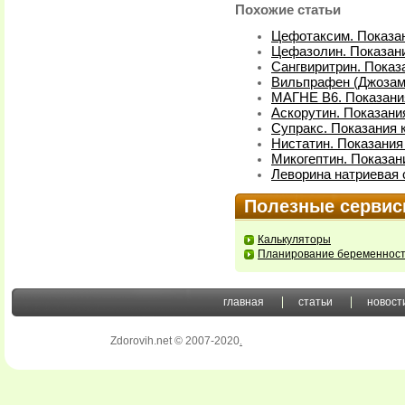
Похожие статьи
Цефотаксим. Показа
Цефазолин. Показан
Сангвиритрин. Показ
Вильпрафен (Джозами
МАГНЕ В6. Показани
Аскорутин. Показани
Супракс. Показания 
Нистатин. Показания
Микогептин. Показан
Леворина натриевая 
Полезные серви
Калькуляторы
Планирование беременнос
главная
статьи
новост
Zdorovih.net © 2007-2020
.