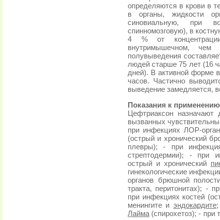
определяются в крови в т
в органы, жидкости орг
синовиальную, при в
спинномозговую), в костну
4 % от концентраци
внутримышечном, чем 
полувыведения составляет 
людей старше 75 лет (16 ча
дней). В активной форме 
часов. Частично выводит
выведение замедляется, в
Показания к применению
Цефтриаксон назначают 
вызванных чувствительным
при инфекциях ЛОР-орган
(острый и хронический бр
плевры); - при инфекци
стрептодермии); - при 
острый и хронический
пи
гинекологические инфекции
органов брюшной полост
тракта, перитонитах); - 
при инфекциях костей (ос
менингите и
эндокардите
Лайма
(спирохетоз); - при