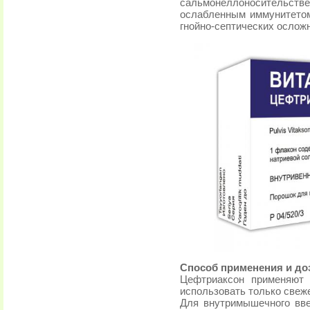
сальмонеллоносительс
ослабленным иммунитетом
гнойно-септических ослож
Способ применения и до
Цефтриаксон применяют 
использовать только свеж
Для внутримышечного вве