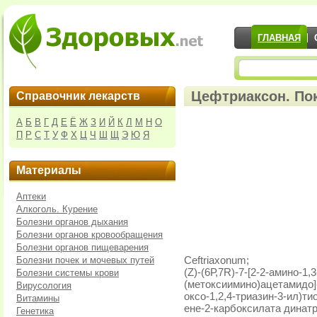
ГЛАВНАЯ
Цефтриаксон. По
Справочник лекарств
А
Б
В
Г
Д
Е
Ё
Ж
З
И
Й
К
Л
М
Н
О
П
Р
С
Т
У
Ф
Х
Ц
Ч
Ш
Щ
Э
Ю
Я
Материалы
Аптеки
Алкоголь. Курение
Болезни органов дыхания
Болезни органов кровообращения
Болезни органов пищеварения
Болезни почек и мочевых путей
Ceftriaxonum;
(Z)-(6Р,7R)-7-[2-2-амино-1,
Болезни системы крови
(метоксиимино)ацетамидо]-
Вирусология
оксо-1,2,4-триазин-3-ил)т
Витамины
ене-2-карбоксилата динатр
Генетика