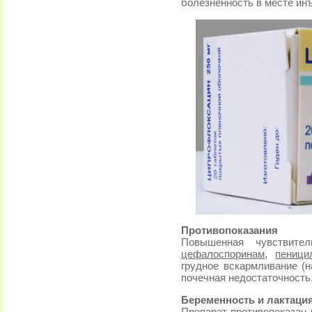
болезненность в месте ин
Противопоказания
Повышенная чувствите
цефалоспоринам
,
пеници
грудное вскармливание (н
почечная недостаточность
Беременность и лактаци