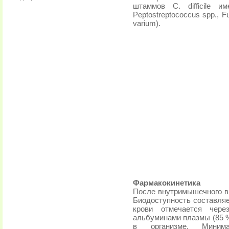
штаммов С. difficile им
Peptostreptococcus spp., F
varium).
Фармакокинетика
После внутримышечного в
Биодоступность составляе
крови отмечается чере
альбуминами плазмы (85 %
в организме. Минима