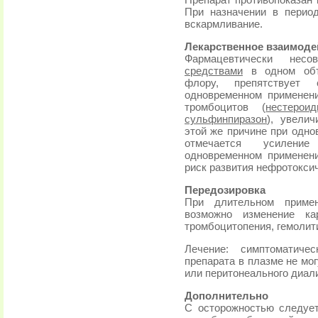
Препарат противопоказан 
При назначении в перио
вскармливание.
Лекарственное взаимоде
Фармацевтически не
средствами
в одном объ
флору, препятствует
одновременном применен
тромбоцитов (
нестерои
сульфинпиразон
), увелич
этой же причине при одно
отмечается усиление
одновременном применен
риск развития нефротоксич
Передозировка
При длительном приме
возможно изменение кар
тромбоцитопения, гемолит
Лечение: симптоматиче
препарата в плазме не мо
или перитонеального диали
Дополнительно
С осторожностью следуе