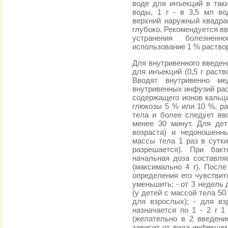
воде для инъекций в таки
воды, 1 г - в 3,5 мл в
верхний наружный квадр
глубоко. Рекомендуется вв
устранения болезнен
использование 1 % раств
Для внутривенного введен
для инъекций (0,5 г раств
Вводят внутривенно м
внутривенных инфузий раст
содержащего ионов кальци
глюкозы 5 % или 10 %, ра
тела и более следует вв
менее 30 минут. Для дет
возраста) и недоношенны
массы тела 1 раз в сутки
разрешается). При бак
начальная доза составляе
(максимально 4 г). После
определения его чувствит
уменьшить; - от З недель д
(у детей с массой тела 5
для взрослых); - для в
назначается по 1 - 2 г 1
(желательно в 2 введени
зависит от вида инфекции