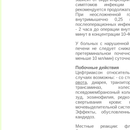
симптомов инфекции 
рекомендуется продолжать
При неосложненной г
внутримышечно 0,25 
послеоперационных инфекц
- 2 часа до операции вну
минут в концентрации 10-4
У больных с нарушенно
печени не следует сниж
претерминальнои почечн
меньше 10 мл/мин) суточна
Побочные действия
Цефтриаксон относител
случаях возможны: - со с
рвота
, диарея, транзит
трансаминаз, холе
псевдомембранозный колит
зуд, эозинофилия, редк
свертывания крови: 
мочевыделительной систе
Эффекты, обусловленны
кандидоз.
Местные реакции: фл