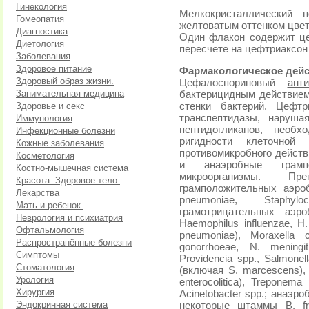
Гинекология
Мелкокристаллический 
Гомеопатия
желтоватым оттенком цвета
Диагностика
Один флакон содержит це
Диетология
пересчете на цефтриаксон - 
Заболевания
Здоровое питание
Фармакологическое дейс
Здоровый образ жизни.
Цефалоспориновый
анти
Занимательная медицина
бактерицидным действием 
Здоровье и секс
стенки бактерий. Цефтр
транспептидазы, наруша
Иммунология
пептидогликанов, необ
Инфекционные болезни
ригидности клеточной
Кожные заболевания
противомикробного действ
Косметология
и анаэробные грампо
Костно-мышечная система
микроорганизмы. П
Красота. Здоровое тело.
грамположительных аэробо
Лекарства
pneumoniae, Staphyl
Мать и ребенок.
грамотрицательных аэроб
Неврология и психиатрия
Haemophilus influenzae, H.
Офтальмология
pneumoniae), Moraxella ca
Распространённые болезни
gonorrhoeae, N. meningiti
Симптомы
Providencia spp., Salmonell
Стоматология
(включая S. marcescens), S
Урология
enterocolitica), Treponema
Хирургия
Acinetobacter spp.; анаэро
Эндокринная система
некоторые штаммы В. fraq