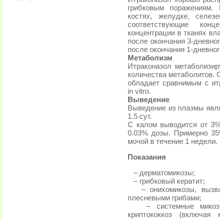
грибковым поражениям. 
костях, желудке, селе
соответствующие конц
концентрации в тканях вл
после окончания 3-дневного
после окончания 1-дневного
Метаболизм
Итраконазол метаболизир
количества метаболитов. 
обладает сравнимым с ит
in vitro.
Выведение
Выведение из плазмы явля
1.5 сут.
С калом выводится от 3
0.03% дозы. Примерно 3
мочой в течение 1 недели.
Показания
– дерматомикозы;
– грибковый кератит;
– онихомикозы, вызван
плесневыми грибами;
– системные микозы: 
криптококкоз (включая к