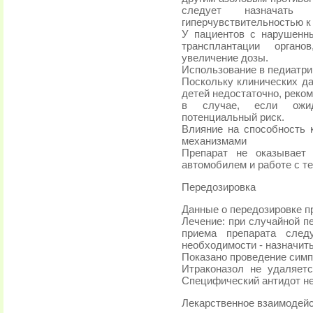
следует назначать
гиперчувствительностью к
У пациентов с нарушенн
трансплантации органо
увеличение дозы.
Использование в педиатри
Поскольку клинических да
детей недостаточно, реко
в случае, если ожид
потенциальный риск.
Влияние на способность 
механизмами
Препарат не оказывает
автомобилем и работе с те
Передозировка
Данные о передозировке п
Лечение: при случайной п
приема препарата след
необходимости - назначить
Показано проведение симп
Итраконазол не удаляет
Специфический антидот не
Лекарственное взаимодей