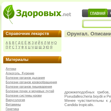
ГЛАВНАЯ
Орунгал. Описани
Справочник лекарств
А
Б
В
Г
Д
Е
Ё
Ж
З
И
Й
К
Л
М
Н
О
П
Р
С
Т
У
Ф
Х
Ц
Ч
Ш
Щ
Э
Ю
Я
Материалы
Аптеки
Алкоголь. Курение
Болезни органов дыхания
Болезни органов кровообращения
Болезни органов пищеварения
Болезни почек и мочевых путей
дрожжеподобных грибов, в
Болезни системы крови
Pseudallescheria boydii и Pe
Вирусология
Менее чувствительны к д
Витамины
Candida tropicalis.
Генетика