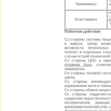
1
Хромомикоз
м
о
1
Бластомикоз
д
Побочное действие
Со стороны системы пищев
в животе, запор; возм
активности печеночных
гепатит; в отдельных случ
случаи острой печеночной
Со стороны ЦНС и пери
головная боль
, утомля
невропатия.
Со стороны половой сист
цикла.
Со стороны мочевыдели
окрашивание мочи в темны
Со стороны обмена вещес
Со стороны сердечно-со
сердечная недостаточност
Аллергические реакци
ангионевротический отек,