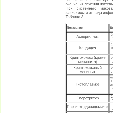
окончания лечения ногтев
При системных микоз
зависимости от вида инфе
Таблица 3
Показание
Д
2
Аспергиллез
1
Кандидоз
м
Криптококкоз (кроме
2
менингита)
Криптококковый
2
менингит
р
о
1
Гистоплазмоз
д
1
Споротрихоз
1
Паракокцидиоидомикоз