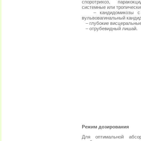
споротрихоз, паракокц
системные или тропически
– кандидомикозы с по
вульвовагинальный кандид
– глубокие висцеральные
– отрубевидный лишай.
Режим дозирования
Для оптимальной абсо