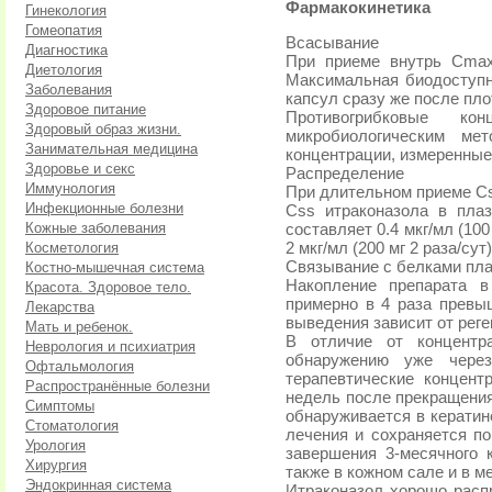
Фармакокинетика
Гинекология
Гомеопатия
Всасывание
Диагностика
При приеме внутрь Cmax
Диетология
Максимальная биодоступн
Заболевания
капсул сразу же после пло
Здоровое питание
Противогрибковые кон
Здоровый образ жизни.
микробиологическим ме
Занимательная медицина
концентрации, измеренны
Здоровье и секс
Распределение
Иммунология
При длительном приеме Css
Инфекционные болезни
Css итраконазола в пла
Кожные заболевания
составляет 0.4 мкг/мл (100 
Косметология
2 мкг/мл (200 мг 2 раза/сут)
Связывание с белками пла
Костно-мышечная система
Накопление препарата в
Красота. Здоровое тело.
примерно в 4 раза превыш
Лекарства
выведения зависит от рег
Мать и ребенок.
В отличие от концентр
Неврология и психиатрия
обнаружению уже через
Офтальмология
терапевтические концент
Распространённые болезни
недель после прекращения
Симптомы
обнаруживается в кератин
Стоматология
лечения и сохраняется по
Урология
завершения 3-месячного 
Хирургия
также в кожном сале и в м
Эндокринная система
Итраконазол хорошо расп