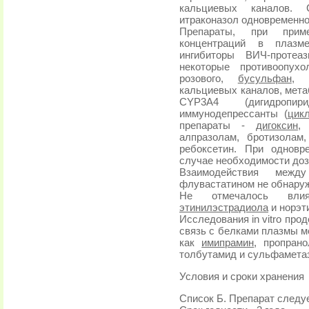
кальциевых каналов. 
итраконазол одновременно
Препараты, при прим
концентраций в плазме
ингибиторы ВИЧ-протеаз
некоторые противоопух
розового,
бусульфан
, 
кальциевых каналов, мет
CYP3A4 (дигидропи
иммунодепрессанты (
цик
препараты -
дигоксин
,
алпразолам, бротизолам
ребоксетин. При одновр
случае необходимости доз
Взаимодействия меж
флувастатином не обнару
Не отмечалось влия
этинилэстрадиола
и норэт
Исследования in vitro про
связь с белками плазмы м
как
имипрамин
, пропран
толбутамид и сульфамета
Условия и сроки хранения
Список Б. Препарат следуе