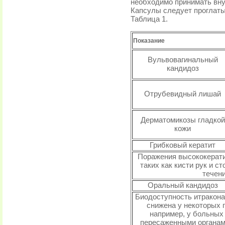
необходимо принимать вну
Капсулы следует проглаты
Таблица 1.
Показание
Вульвовагинальный
кандидоз
Отрубевидный лишай
Дерматомикозы гладкой
кожи
Грибковый кератит
Поражения высококерати
таких как кисти рук и с
течени
Оральный кандидоз
Биодоступность итракона
снижена у некоторых 
например, у больных
пересаженными органам