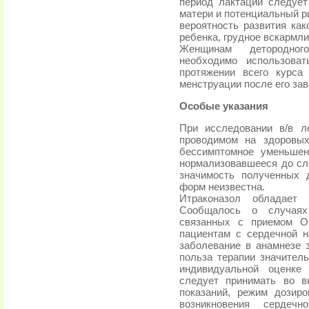
период лактации следуе
матери и потенциальный р
вероятность развития как
ребенка, грудное вскармли
Женщинам детородног
необходимо использова
протяжении всего курса
менструации после его за
Особые указания
При исследовании в/в л
проводимом на здоровых
бессимптомное уменьшен
нормализовавшееся до сл
значимость полученных 
форм неизвестна.
Итраконазол обладает 
Сообщалось о случаях 
связанных с приемом Ор
пациентам с сердечной н
заболевание в анамнезе 
польза терапии значител
индивидуальной оценке
следует принимать во в
показаний, режим дозир
возникновения сердечн