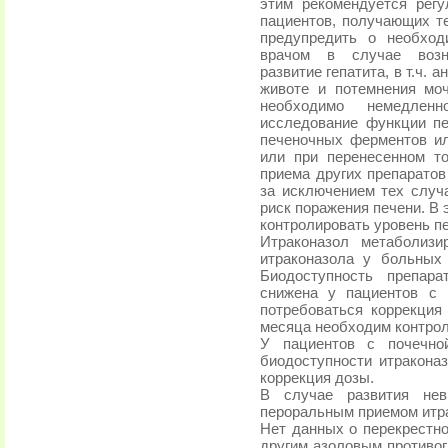
этим рекомендуется рег
пациентов, получающих т
предупредить о необход
врачом в случае возни
развитие гепатита, в т.ч. 
животе и потемнения мо
необходимо немедлен
исследование функции п
печеночных ферментов ил
или при перенесенном т
приема других препаратов
за исключением тех случ
риск поражения печени. В
контролировать уровень п
Итраконазол метаболизи
итраконазола у больных
Биодоступность препар
снижена у пациентов с 
потребоваться коррекция
месяца необходим контрол
У пациентов с почечно
биодоступности итракона
коррекция дозы.
В случае развития нев
пероральным приемом итра
Нет данных о перекрестно
другим азоловым противог