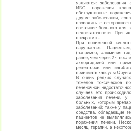
являются: заболевания 
ИБС, поражения клапа
обструктивные поражени
другие заболевания, соп
проводить с осторожност
состояние больного для 
недостаточности. При и
прекратить.
При пониженной кислот
нарушается. Пациента
(например, алюминия гид
ранее, чем через 2 ч посл
ахлоргидрией или прим
рецепторов или ингибит
принимать капсулы Орунга
В очень редких случаях
тяжелое токсическое по
печеночной недостаточно
случаев это происходил
заболевания печени, у
больных, которым препа
заболеваний; также у пац
средства, обладающие ге
пациентов не выявлялис
поражения печени. Неск
месяц терапии, а некотор