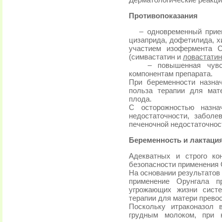
Дерматологические реакци
Противопоказания
– одновременный прием 
цизаприда, дофетилида, х
участием изофермента C
(симвастатин и
ловастатин
– повышенная чувстви
компонентам препарата.
При беременности назна
польза терапии для мат
плода.
С осторожностью назна
недостаточности, заболе
печеночной недостаточнос
Беременность и лактаци
Адекватных и строго ко
безопасности применения 
На основании результатов
применение Орунгала п
угрожающих жизни систе
терапии для матери прево
Поскольку итраконазол 
грудным молоком, при 