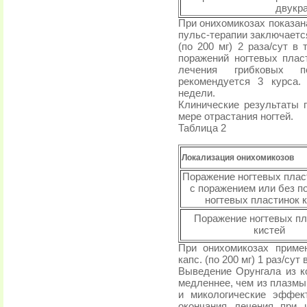
двукра
При онихомикозах показана
пульс-терапии заключаетс
(по 200 мг) 2 раза/сут в
поражений ногтевых плас
лечения грибковых п
рекомендуется 3 курса.
недели.
Клинические результаты 
мере отрастания ногтей.
Таблица 2
Локализация онихомикозов
Поражение ногтевых плас
с поражением или без п
ногтевых пластинок 
Поражение ногтевых пл
кистей
При онихомикозах приме
капс. (по 200 мг) 1 раз/сут
Выведение Орунгала из к
медленнее, чем из плазмы
и микологические эффек
окончания лечения при 