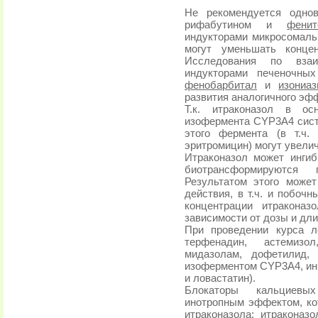
Не рекомендуется одно
рифабутином и
фенит
индукторами микросомальн
могут уменьшать конце
Исследования по взаи
индукторами печеночных
фенобарбитал
и
изониаз
развития аналогичного эф
Т.к. итраконазол в ос
изофермента CYP3A4 сист
этого фермента (в т.ч.
эритромицин) могут увели
Итраконазол может инги
биотрансформируются
Результатом этого може
действия, в т.ч. и побоч
концентрации итракона
зависимости от дозы и дл
При проведении курса л
терфенадин, астемизол
мидазолам, дофетилид, 
изоферментом CYP3A4, ин
и ловастатин).
Блокаторы кальциевы
инотропным эффектом, к
итраконазола; итраконаз