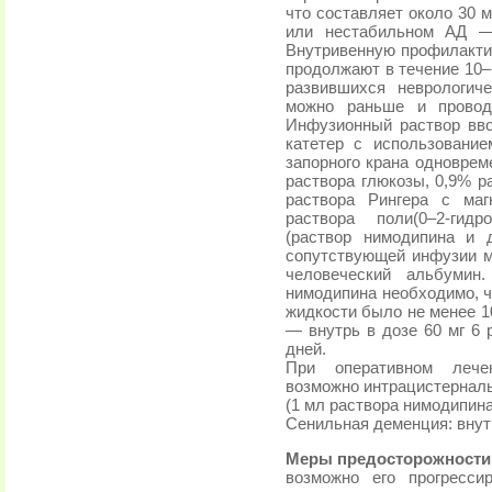
что составляет около 30 м
или нестабильном АД — 
Внутривенную профилактик
продолжают в течение 10–
развившихся неврологич
можно раньше и провод
Инфузионный раствор вво
катетер с использование
запорного крана одноврем
раствора глюкозы, 0,9% р
раствора Рингера с маг
раствора поли(0–2-гид
(раствор нимодипина и д
сопутствующей инфузии 
человеческий альбумин.
нимодипина необходимо, ч
жидкости было не менее 1
— внутрь в дозе 60 мг 6 
дней.
При оперативном лечен
возможно интрацистерналь
(1 мл раствора нимодипина
Сенильная деменция: внутрь
Меры предосторожности
возможно его прогресси