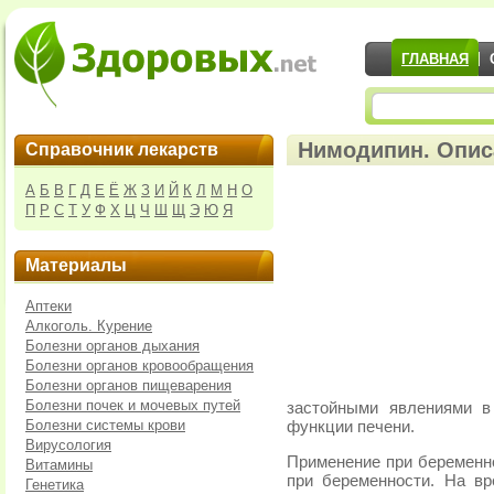
ГЛАВНАЯ
Нимодипин. Опис
Справочник лекарств
А
Б
В
Г
Д
Е
Ё
Ж
З
И
Й
К
Л
М
Н
О
П
Р
С
Т
У
Ф
Х
Ц
Ч
Ш
Щ
Э
Ю
Я
Материалы
Аптеки
Алкоголь. Курение
Болезни органов дыхания
Болезни органов кровообращения
Болезни органов пищеварения
Болезни почек и мочевых путей
застойными явлениями в
Болезни системы крови
функции печени.
Вирусология
Применение при беременно
Витамины
при беременности. На вр
Генетика