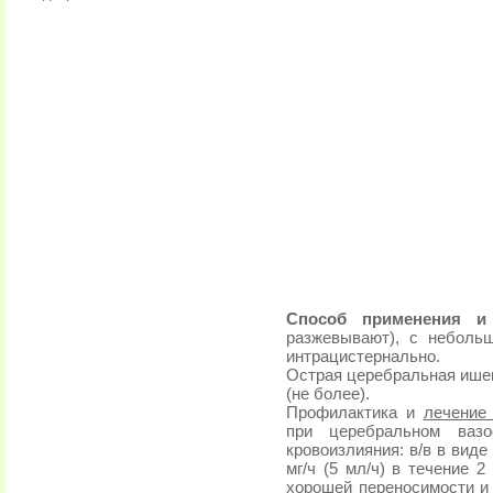
Способ применения 
разжевывают), с небольш
интрацистернально.
Острая церебральная ишеми
(не более).
Профилактика и
лечение
при церебральном вазо
кровоизлияния: в/в в вид
мг/ч (5 мл/ч) в течение 2 
хорошей переносимости и о