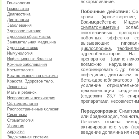
вскармливание.
Гинекология
Гомеопатия
Побочные действия:
Со 
Диагностика
крови (кроветворени
Диетология
Взаимодействие:
Индом
Заболевания
симпатомиметики
ослабл
Здоровое питание
гипотензивных препара
Здоровый образ жизни.
побочных эффектов се
Занимательная медицина
вызывающих гипокали
Здоровье и секс
циклоспорина
,
теофилли
Иммунология
адреноблокаторов. На
Инфекционные болезни
препаратов (
аминоглико
возможно нарушени
Кожные заболевания
комбинировать с др. бло
Косметология
нифедипин, дилтиазем, в
Костно-мышечная система
бета-адреноблокаторов 
Красота. Здоровое тело.
усиление отрицательно
Лекарства
декомпенсации сердечн
Мать и ребенок.
(содержит 23,7 % спир
Неврология и психиатрия
препаратами, несовместим
Офтальмология
Распространённые болезни
Передозировка
: Симптом
Симптомы
или брадикардия, тошнота
Стоматология
Лечение: отмена нимо
Урология
активированного угля (п
Хирургия
введение
допамина
или но
Эндокринная система