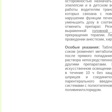
осторожностью назначать
эпилепсии и в детском в
работы водителям тран
которых связана с пов
нарушении функции пече
уменьшить дозу в соотв
отменить препарат. Ре
выраженной
головной
прекращения терапии. Л
проведении анестезии, хи
Особые указания:
Табл
соком (изменяет метаболи
после прямого попадани
раствора непосредственн
другими препаратами.
искусственном освещении
в течение 10 ч без защ
шприцев и соедините
парентерального введе
системами с полиэтиленов
поливинилхлоридом.