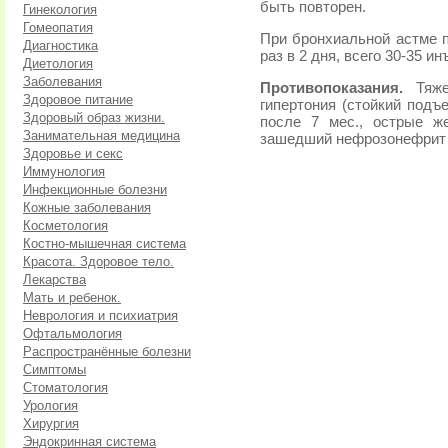
быть повторен.
Гинекология
Гомеопатия
При бронхиальной астме по
Диагностика
раз в 2 дня, всего 30-35 ин
Диетология
Заболевания
Противопоказания.
Тяжел
Здоровое питание
гипертония (стойкий подъ
Здоровый образ жизни.
после 7 мес., острые ж
Занимательная медицина
зашедший нефрозонефрит (
Здоровье и секс
Иммунология
Инфекционные болезни
Кожные заболевания
Косметология
Костно-мышечная система
Красота. Здоровое тело.
Лекарства
Мать и ребенок.
Неврология и психиатрия
Офтальмология
Распространённые болезни
Симптомы
Стоматология
Урология
Хирургия
Эндокринная система