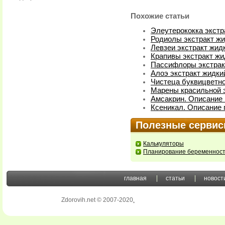
Похожие статьи
Элеутерококка экстр
Родиолы экстракт жи
Левзеи экстракт жид
Крапивы экстракт жи
Пассифлоры экстрак
Алоэ экстракт жидки
Чистеца буквицветно
Марены красильной э
Амсакрин. Описание 
Ксеникал. Описание 
Полезные серви
Калькуляторы
Планирование беременнос
главная
статьи
новост
Zdorovih.net © 2007-2020
.