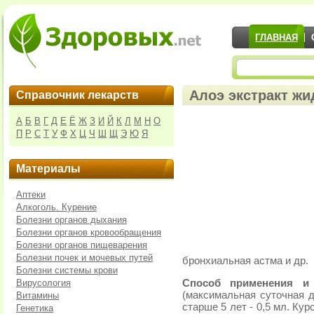
ГЛАВНАЯ
Алоэ экстракт жи
Справочник лекарств
А
Б
В
Г
Д
Е
Ё
Ж
З
И
Й
К
Л
М
Н
О
П
Р
С
Т
У
Ф
Х
Ц
Ч
Ш
Щ
Э
Ю
Я
Материалы
Аптеки
Алкоголь. Курение
Болезни органов дыхания
Болезни органов кровообращения
Болезни органов пищеварения
Болезни почек и мочевых путей
бронхиальная астма и др.
Болезни системы крови
Вирусология
Способ применения и
(максимальная суточная до
Витамины
старше 5 лет - 0,5 мл. Кур
Генетика