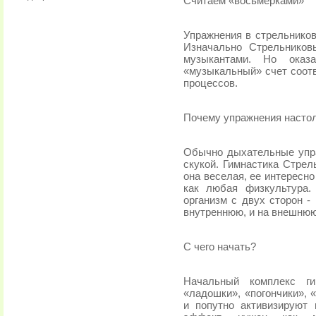
Считаем «восьмерками»
Упражнения в стрельников
Изначально Стрельников
музыкантами. Но оказа
«музыкальный» счет соот
процессов.
Почему упражнения насто
Обычно дыхательные упра
скукой. Гимнастика Стрел
она веселая, ее интересно
как любая физкультура.
организм с двух сторон -
внутреннюю, и на внешню
С чего начать?
Начальный комплекс ги
«ладошки», «погончики», 
и попутно активизируют