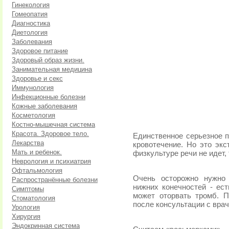
Гинекология
Гомеопатия
Диагностика
Диетология
Заболевания
Здоровое питание
Здоровый образ жизни.
Занимательная медицина
Здоровье и секс
Иммунология
Инфекционные болезни
Кожные заболевания
Косметология
Костно-мышечная система
Красота. Здоровое тело.
Единственное серьезное п
Лекарства
кровотечение. Но это экс
Мать и ребенок.
физкультуре речи не идет,
Неврология и психиатрия
Офтальмология
Очень осторожно нужно
Распространённые болезни
нижних конечностей - ест
Симптомы
может оторвать тромб. 
Стоматология
после консультации с врач
Урология
Хирургия
Эндокринная система