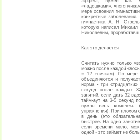
эффект, нужен как м
«ладошками», «погончикам
мере освоения гимнастик
конкретные заболевания.
гимнастика А. Н. Стрель
которую написал Михаил 
Николаевны, проработавший
Как это делается
Считать нужно только «в
можно после каждой «вось
= 12 спичкам). По мере
объединяются и получает
норма - три «тридцатки»
секунд после каждых 3
занятий, если дать 32 вд
тайм-аут на 3-5 секунд 
нужно весь комплекс (
упражнения). При плохом 
в день (это обязательн
быстрее. На одно заняти
если времени мало, мож
одной - это займет не боль