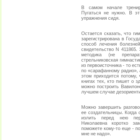
В самом начале трени
Пугаться не нужно. В э
упражнения сидя.
Остается сказать, что ги
зарегистрирована в Госуд
способ лечения болезней
свидетельство N 411865. 
методика (не препар
стрельниковская гимнастик
из первоисточника - то е
по «сарафанному радио», 
этом приходится потому,
книгах тех, кто пишет о з
можно построить Вавилон
лучшем случае дезориенти
Можно завершить разгово
ее создательницы. Когда 
излить перед нею пер
Николаевна коротко за
поможете кому-то еще - п
мне не надо».