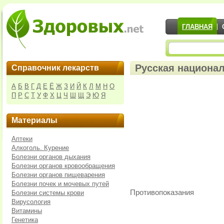
ГЛАВНАЯ
Русская национал
Справочник лекарств
А
Б
В
Г
Д
Е
Ё
Ж
З
И
Й
К
Л
М
Н
О
П
Р
С
Т
У
Ф
Х
Ц
Ч
Ш
Щ
Э
Ю
Я
Материалы
Аптеки
Алкоголь. Курение
Болезни органов дыхания
Болезни органов кровообращения
Болезни органов пищеварения
Болезни почек и мочевых путей
Противопоказания
Болезни системы крови
Вирусология
Витамины
Генетика