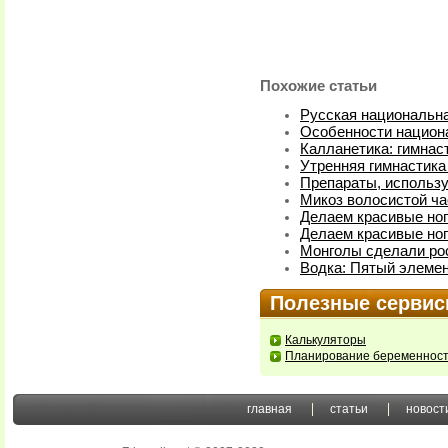
Похожие статьи
Русская национальна
Особенности национ
Калланетика: гимнас
Утренняя гимнастика
Препараты, использ
Микоз волосистой ча
Делаем красивые ноги
Делаем красивые ноги
Монголы сделали ро
Водка: Пятый элемен
Полезные серви
Калькуляторы
Планирование беременнос
главная
статьи
новост