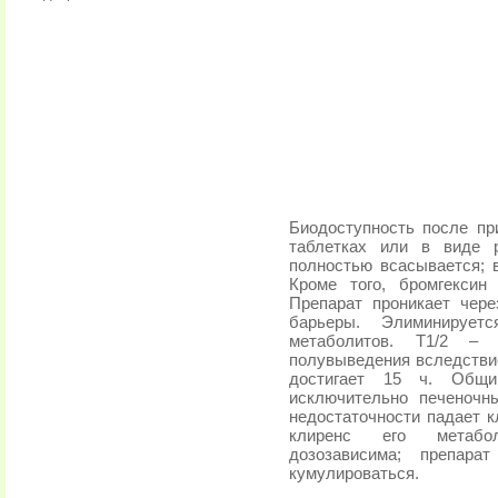
Биодоступность после пр
таблетках или в виде 
полностью всасывается; 
Кроме того, бромгексин
Препарат проникает чер
барьеры. Элиминирует
метаболитов. T1/2 –
полувыведения вследстви
достигает 15 ч. Общи
исключительно печеночн
недостаточности падает к
клиренс его метабол
дозозависима; препара
кумулироваться.