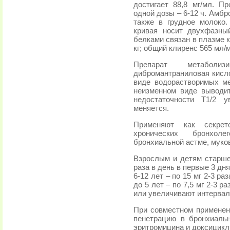
достигает 88,8 мг/мл. П
одной дозы – 6-12 ч. Амбр
также в грудное молоко.
кривая носит двухфазный
белками связан в плазме к
кг; общий клиренс 565 мл/
Препарат метаболи
дибромантраниловая кисло
виде водорастворимых м
неизменном виде выводи
недостаточности Т1/2 
меняется.
Применяют как секрет
хронических бронхол
бронхиальной астме, муко
Взрослым и детям старше 
раза в день в первые 3 дня
6-12 лет – по 15 мг 2-3 ра
до 5 лет – по 7,5 мг 2-3 
или увеличивают интервал
При совместном примене
пенетрацию в бронхиаль
эритромицина и
доксицикл