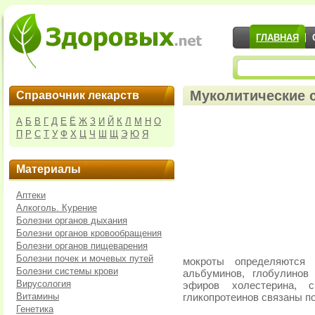
ГЛАВНАЯ
Муколитические с
Справочник лекарств
А
Б
В
Г
Д
Е
Ё
Ж
З
И
Й
К
Л
М
Н
О
П
Р
С
Т
У
Ф
Х
Ц
Ч
Ш
Щ
Э
Ю
Я
Материалы
Аптеки
Алкоголь. Курение
Болезни органов дыхания
Болезни органов кровообращения
Болезни органов пищеварения
Болезни почек и мочевых путей
мокроты определяются с
Болезни системы крови
альбуминов, глобулинов
Вирусология
эфиров холестерина, 
Витамины
гликопротеинов связаны 
Генетика