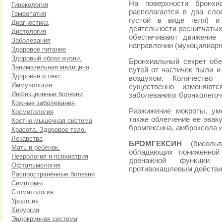
На поверхности бронхи
Гинекология
располагается в два сло
Гомеопатия
густой в виде геля) и
Диагностика
деятельности реснитчатых
Диетология
обеспечивают движение 
Заболевания
направлении (мукоцилиарн
Здоровое питание
Здоровый образ жизни.
Бронхиальный секрет об
Занимательная медицина
путей от частичек пыли 
Здоровье и секс
воздухом. Количество 
Иммунология
существенно изменяю
Инфекционные болезни
заболеваниях бронхолегочн
Кожные заболевания
Разжижение мокроты, ум
Косметология
также облегчение ее эвак
Костно-мышечная система
бромгексина, амброксола 
Красота. Здоровое тело.
Лекарства
БРОМГЕКСИН
(бисоль
Мать и ребенок.
обладающих пониженной
Неврология и психиатрия
дренажной функции б
Офтальмология
противокашлевым действи
Распространённые болезни
Симптомы
Стоматология
Урология
Хирургия
Эндокринная система