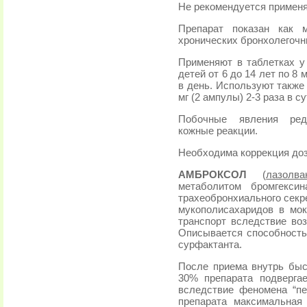
Не рекомендуется применя
Препарат показан как 
хронических бронхолегочн
Применяют в таблетках у 
детей от 6 до 14 лет по 8 
в день. Используют также
мг (2 ампулы) 2-3 раза в су
Побочные явления редк
кожные реакции.
Необходима коррекция доз
АМБРОКСОЛ
(
лазолва
метаболитом бромгекси
трахеобронхиального секр
мукополисахаридов в мо
транспорт вследствие во
Описывается способность
сурфактанта.
После приема внутрь быс
30% препарата подверга
вследствие феномена “пе
препарата максимальная