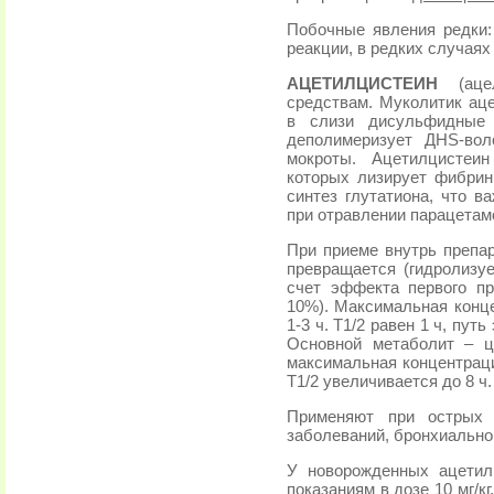
Побочные явления редки:
реакции, в редких случаях 
АЦЕТИЛЦИСТЕИН
(ацел
средствам. Муколитик ац
в слизи дисульфидные 
деполимеризует ДHS-вол
мокроты. Ацетилцистеин
которых лизирует фибрин
синтез глутатиона, что в
при отравлении парацетам
При приеме внутрь препар
превращается (гидролизуе
счет эффекта первого пр
10%). Максимальная конце
1-3 ч. Т1/2 равен 1 ч, пу
Основной метаболит – ц
максимальная концентраци
Т1/2 увеличивается до 8 ч.
Применяют при острых 
заболеваний, бронхиально
У новорожденных ацетил
показаниям в дозе 10 мг/кг