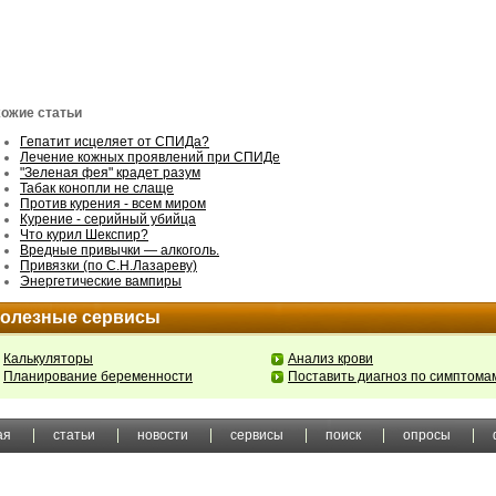
ожие статьи
Гепатит исцеляет от СПИДа?
Лечение кожных проявлений при СПИДе
"Зеленая фея" крадет разум
Табак конопли не слаще
Против курения - всем миром
Курение - серийный убийца
Что курил Шекспир?
Вредные привычки — алкоголь.
Привязки (по С.Н.Лазареву)
Энергетические вампиры
олезные сервисы
Калькуляторы
Анализ крови
Планирование беременности
Поставить диагноз по симптома
ая
статьи
новости
сервисы
поиск
опросы