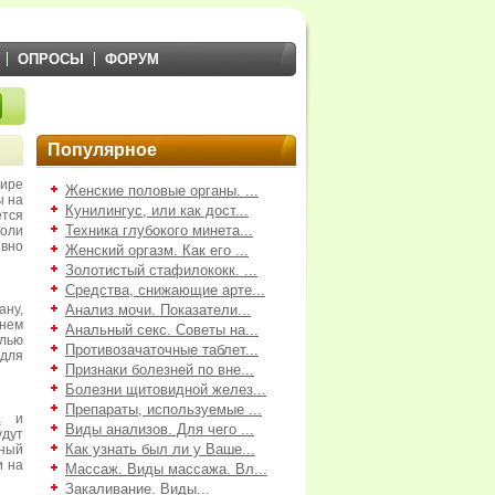
ОПРОСЫ
ФОРУМ
Популярное
ире
Женские половые органы. ...
ы на
Кунилингус, или как дост...
ется
Техника глубокого минета...
роли
ивно
Женский оргазм. Как его ...
Золотистый стафилококк. ...
Средства, снижающие арте...
ну,
Анализ мочи. Показатели...
нем
Анальный секс. Советы на...
олью
Противозачаточные таблет...
 для
Признаки болезней по вне...
Болезни щитовидной желез...
Препараты, используемые ...
а
и
Виды анализов. Для чего ...
дут
Как узнать был ли у Ваше...
бный
и на
Массаж. Виды массажа. Вл...
Закаливание. Виды...