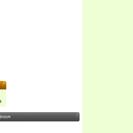
м
форум