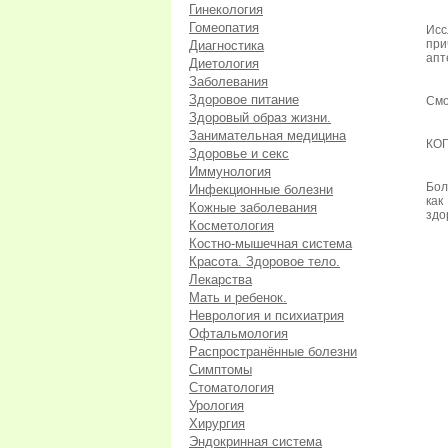
Гинекология
Гомеопатия
Исс
при
Диагностика
апт
Диетология
Заболевания
Здоровое питание
Смо
Здоровый образ жизни.
Занимательная медицина
КО
Здоровье и секс
Иммунология
Бол
Инфекционные болезни
как
Кожные заболевания
здо
Косметология
Костно-мышечная система
Красота. Здоровое тело.
Лекарства
Мать и ребенок.
Неврология и психиатрия
Офтальмология
Распространённые болезни
Симптомы
Стоматология
Урология
Хирургия
Эндокринная система