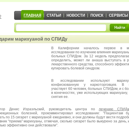
ГЛАВНАЯ
СТАТЬИ
НОВОСТИ
ПОИСК
СЕРВИСЫ
Найти
дарим марихуаной по СПИДу
В Калифорнии началось первое в м
исследовании по изучению влияния марихуан
больных СПИДом. За 12 недель предполага
определить, может ли анаша выступать в 
лекарственного средства, способного эффект
купировать болевой синдром.
В исследовании используют марихуа
конфискованную у наркоторговцев. В 
участвует 60 человек, больных СПИДом, и с б
в конечностях, уже использующих марихуану,
снятия ее.
ктор Денис Израэльский, руководитель центра по
лечению СПИД
екционных болезней, прокомментировал исследование: "Пациентам бу
ать по 15 сигарет с марихуаной ежедневно, и они должны будут вести подро
вник "приема" марихуаны, отмечая, сколько сигарет было выкурено за день, 
лько эффективно они действовали".