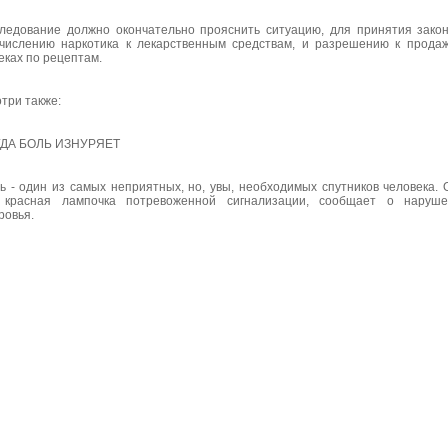
ледование должно окончательно прояснить ситуацию, для принятия зако
числению наркотика к лекарственным средствам, и разрешению к прода
еках по рецептам.
три также:
ГДА БОЛЬ ИЗНУРЯЕТ
ь - один из самых неприятных, но, увы, необходимых спутников человека. 
 красная лампочка потревоженной сигнализации, сообщает о наруше
ровья.