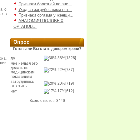
Признаки болезней по вне...
на о
Уход за загрубевшими пят...
же в
Признаки оргазма у женщи...
АНАТОМИЯ ПОЛОВЫХ
ОРГАНОВ...
Опрос
Готовы ли Вы стать донором крови?
38%
[1328]
да
Она,
нии
мне нельзя это
делать по
22%
[787]
медицинским
показаниям
затрудняюсь
20%
[719]
ответить
17%
[612]
нет
Всего ответов: 3446