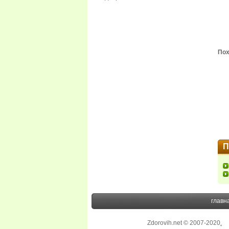
Пох
П
главн
Zdorovih.net © 2007-2020
.