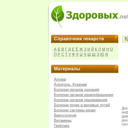
Справочник лекарств
У
А
Б
В
Г
Д
Е
Ё
Ж
З
И
Й
К
Л
М
Н
О
П
Р
С
Т
У
Ф
Х
Ц
Ч
Ш
Щ
Э
Ю
Я
Материалы
Аптеки
Алкоголь. Курение
Болезни органов дыхания
Болезни органов кровообращения
Болезни органов пищеварения
Болезни почек и мочевых путей
До
Болезни системы крови
инф
Вирусология
дав
Витамины
дне
ско
Генетика