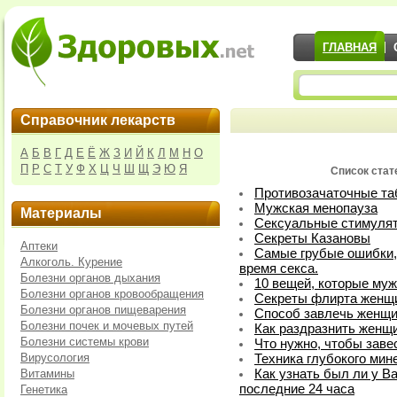
ГЛАВНАЯ
Справочник лекарств
А
Б
В
Г
Д
Е
Ё
Ж
З
И
Й
К
Л
М
Н
О
П
Р
С
Т
У
Ф
Х
Ц
Ч
Ш
Щ
Э
Ю
Я
Список стате
Противозачаточные та
Мужская менопауза
Материалы
Сексуальные стимуля
Секреты Казановы
Аптеки
Самые грубые ошибки,
Алкоголь. Курение
время секса.
Болезни органов дыхания
10 вещей, которые му
Болезни органов кровообращения
Секреты флирта женщ
Болезни органов пищеварения
Способ завлечь женщ
Болезни почек и мочевых путей
Как раздразнить женщ
Болезни системы крови
Что нужно, чтобы зав
Вирусология
Техника глубокого мин
Витамины
Как узнать был ли у Ва
последние 24 часа
Генетика