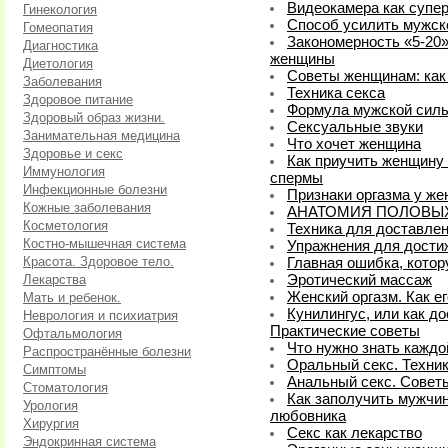
Видеокамера как супе
Гинекология
Способ усилить мужск
Гомеопатия
Закономерность «5-20»
Диагностика
женщины
Диетология
Советы женщинам: как
Заболевания
Техника секса
Здоровое питание
Формула мужской сил
Здоровый образ жизни.
Сексуальные звуки
Занимательная медицина
Что хочет женщина
Здоровье и секс
Как приучить женщину 
Иммунология
спермы
Инфекционные болезни
Признаки оргазма у ж
Кожные заболевания
АНАТОМИЯ ПОЛОВЫ
Косметология
Техника для доставле
Костно-мышечная система
Упражнения для дости
Красота. Здоровое тело.
Главная ошибка, кото
Лекарства
Эротический массаж
Женский оргазм. Как е
Мать и ребенок.
Кунилингус, или как д
Неврология и психиатрия
Практические советы
Офтальмология
Что нужно знать кажд
Распространённые болезни
Оральный секс. Техни
Симптомы
Анальный секс. Сове
Стоматология
Как заполучить мужчин
Урология
любовника
Хирургия
Секс как лекарство
Эндокринная система