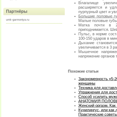
Влагалище увелич
расширяется и удл
Партнёры
пурпурный цвет и ув
Большие половые г
umk-garmoniya.ru
Малые половые губы
Матка почти в 2
приподнимается. Шей
Пульс, в норме сост
100-150 ударов в мин
Дыхание становится
увеличивается в 3 ра
Мышечное напряжен
напряжение органов 
Похожие статьи
Закономерность «5-2
женщины
Техника для доставл
Упражнения для дос
Способ усилить мужс
АНАТОМИЯ ПОЛОВ
Женский оргазм. Как 
Кунилингус, или как
Практические совет