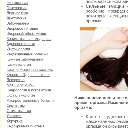
покрываться испарин
Гинекология
Сильные эмоции
-
Гомеопатия
особенно прекрасн
Диагностика
некоторые женщины
Диетология
оргазма.
Заболевания
Здоровое питание
Здоровый образ жизни.
Занимательная медицина
Здоровье и секс
Иммунология
Инфекционные болезни
Кожные заболевания
Косметология
Костно-мышечная система
Красота. Здоровое тело.
Лекарства
Мать и ребенок.
Неврология и психиатрия
Офтальмология
Ниже перечислены все и
Распространённые болезни
время оргазма.
Изменени
Симптомы
оргазме:
Стоматология
Урология
Клитор удлиняет
Хирургия
максимальных разме
Эндокринная система
оргазма он скрывает