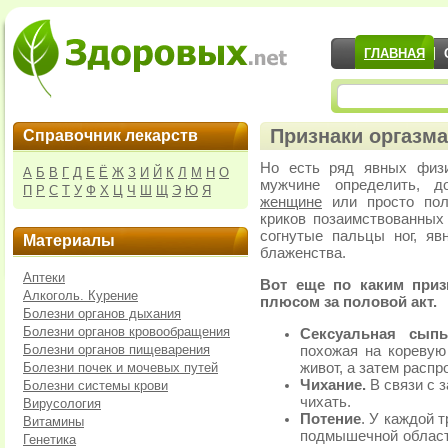
ГЛАВНАЯ
Признаки оргазм
Справочник лекарств
Но есть ряд явных физи
А
Б
В
Г
Д
Е
Ё
Ж
З
И
Й
К
Л
М
Н
О
мужчине определить, 
П
Р
С
Т
У
Ф
Х
Ц
Ч
Ш
Щ
Э
Ю
Я
женщине
или просто пол
криков позаимствованных
согнутые пальцы ног, яв
Материалы
блаженства.
Аптеки
Вот еще по каким приз
Алкоголь. Курение
плюсом за половой акт.
Болезни органов дыхания
Болезни органов кровообращения
Сексуальная сып
Болезни органов пищеварения
похожая на коревую
Болезни почек и мочевых путей
живот, а затем расп
Чихание.
В связи с 
Болезни системы крови
чихать.
Вирусология
Потение
. У каждой 
Витамины
подмышечной области
Генетика