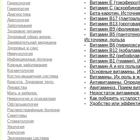
Витамин Е (токоферол)
Гинекология
Витамин C (аскорбинов
Гомеопатия
Бета-каротин. Источни
Диагностика
Витамин В17 (лаетраль
Диетология
Витамин В13 (оротовая
Заболевания
Витамин B9 (фолиевая 
Здоровое питание
Витамин B5 (пантотено
Здоровый образ жизни.
Источники, польза
Занимательная медицина
Витамин В6 (пиридокси
Здоровье и секс
Витамин В12 (кобалами
Иммунология
Витамин В2 (рибофлави
Инфекционные болезни
Витамин В1 (тиамин). 
Кожные заболевания
Витамин А и его польз
Косметология
Основные витамины. И
Костно-мышечная система
Витамины. Их роль в ж
Красота. Здоровое тело.
Антивитамины. Опред
Лекарства
Авитаминоз. Прием ви
Недостаток витаминов 
Мать и ребенок.
Как победить усталост
Неврология и психиатрия
Удобство или эффекти
Офтальмология
Распространённые болезни
Симптомы
Стоматология
Урология
Хирургия
Эндокринная система