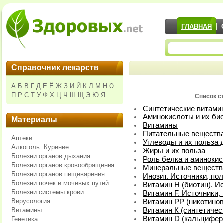
ГЛАВНАЯ
Справочник лекарств
А
Б
В
Г
Д
Е
Ё
Ж
З
И
Й
К
Л
М
Н
О
П
Р
С
Т
У
Ф
Х
Ц
Ч
Ш
Щ
Э
Ю
Я
Список ст
Синтетические витами
Аминокислоты и их би
Материалы
Витамины
Питательные вещества 
Аптеки
Углеводы и их польза 
Алкоголь. Курение
Жиры и их польза
Болезни органов дыхания
Роль белка и аминокис
Болезни органов кровообращения
Минеральные вещества
Болезни органов пищеварения
Инозит. Источники, по
Болезни почек и мочевых путей
Витамин Н (биотин). И
Болезни системы крови
Витамин F. Источники,
Вирусология
Витамин PP (никотинов
Витамины
Витамин К (синтетичес
Витамин D (кальцифер
Генетика