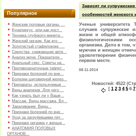
Зависят ли супружеские
Популярное
особенностей женского 
Ученые университета 
Женские половые органы. ...
случаев супружеские 
Кунилингус, или как дост...
жизни и общей атмосфе
Техника глубокого минета...
физиологическими ос
Женский оргазм. Как его ...
организма. Дело в том, 
Золотистый стафилококк. ...
мужчин и женщин отмеча
Средства, снижающие арте...
удовлетворение физичес
Анализ мочи. Показатели...
первом месте.
Анальный секс. Советы на...
Противозачаточные таблет...
08-11-2014
Признаки болезней по вне...
Болезни щитовидной желез...
Новостей: 4522 (Стр
Препараты, используемые ...
[
1
2
3
4
5
6
7
Виды анализов. Для чего ...
Как узнать был ли у Ваше...
Массаж. Виды массажа. Вл...
Закаливание. Виды...
Признаки болезней по вне...
Уход за загрубевшими пят...
Признаки оргазма у женщи...
АНАТОМИЯ ПОЛОВЫХ
ОРГАНОВ...