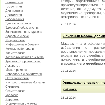
каждый обратившийся м
Гинекология
проконсультироваться 
Гомеопатия
лечения, как на дому, так
Диагностика
медицинские препараты, в
Диетология
ветеринарных клиник «
Заболевания
Здоровое питание
25-11-2014
Здоровый образ жизни.
Занимательная медицина
Здоровье и секс
Лечебный массаж для с
Иммунология
Массаж – это эффектив
Инфекционные болезни
избавления от разны
Кожные заболевания
восстановления нормальн
Косметология
входит во все лечебные
Костно-мышечная система
поликлиник и лечебно-р
Красота. Здоровое тело.
массажа и его лечебных 
Лекарства
Мать и ребенок.
20-11-2014
Неврология и психиатрия
Офтальмология
Распространённые болезни
Уникальная операция: п
Симптомы
ребенка
Стоматология
Урология
15-11-2014
Хирургия
Эндокринная система