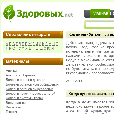
ГЛАВНАЯ
Справочник лекарств
Как не ошибиться при в
Действительно, сделать
А
Б
В
Г
Д
Е
Ё
Ж
З
И
Й
К
Л
М
Н
О
важно. Ведь только про
П
Р
С
Т
У
Ф
Х
Ц
Ч
Ш
Щ
Э
Ю
Я
потенциальные или же и
назначит лекарств, кото
недуг в максимально сжат
Материалы
действительно профессион
не будет знать, вы прово
Аптеки
информацией располагаете
Алкоголь. Курение
Болезни органов дыхания
26-11-2014
Болезни органов кровообращения
Болезни органов пищеварения
Болезни почек и мочевых путей
Когда нужно заказать ве
Болезни системы крови
Когда в доме имеется жи
Вирусология
ведь оно может заболеть,
Витамины
этих целей существует 
Генетика