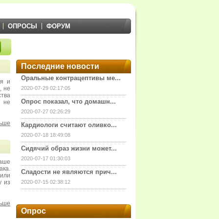
ОПРОСЫ
ФОРУМ
Последние новости
Оральные контрацептивы ме...
ия и
, не
2020-07-29 02:17:05
тва
Опрос показал, что домашн...
м не
2020-07-27 02:26:29
льше
Кардиологи считают оливко...
2020-07-18 18:49:08
Сидячий образ жизни может...
2020-07-17 01:30:03
наше
ака.
Сладости не являются прич...
лили
у из
2020-07-15 02:38:12
льше
Опрос