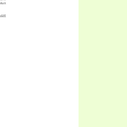
мых
льше