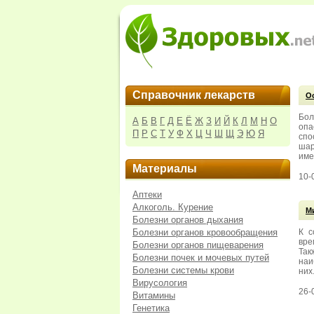
Справочник лекарств
О
Бол
А
Б
В
Г
Д
Е
Ё
Ж
З
И
Й
К
Л
М
Н
О
опа
П
Р
С
Т
У
Ф
Х
Ц
Ч
Ш
Щ
Э
Ю
Я
спо
шар
име
Материалы
10-
Аптеки
Алкоголь. Курение
М
Болезни органов дыхания
Болезни органов кровообращения
К с
вре
Болезни органов пищеварения
Так
Болезни почек и мочевых путей
наи
Болезни системы крови
них
Вирусология
26-
Витамины
Генетика