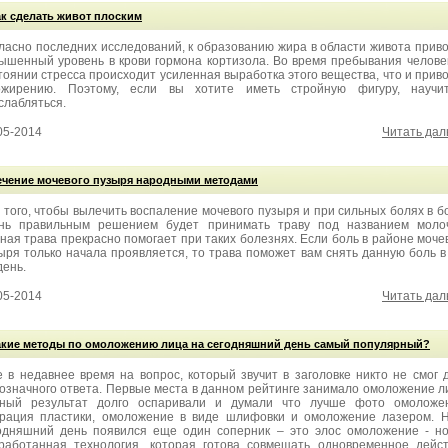
ак сделать живот плоским
ласно последних исследований, к образованию жира в области живота прив
ышенный уровень в крови гормона кортизола. Во время пребывания челове
тоянии стресса происходит усиленная выработка этого вещества, что и прив
жирению. Поэтому, если вы хотите иметь стройную фигуру, научит
слабляться.
05-2014
Читать да
ечение мочевого пузыря народными методами
 того, чтобы вылечить воспаление мочевого пузыря и при сильных болях в б
нь правильным решением будет принимать траву под названием молоч
ная трава прекрасно помогает при таких болезнях. Если боль в районе моче
ыря только начала проявляется, то трава поможет вам снять данную боль в
день.
05-2014
Читать да
акие методы по омоложению лица на сегодняшний день самый популярный?
 в недавнее время на вопрос, который звучит в заголовке никто не смог 
означного ответа. Первые места в данном рейтинге занимало омоложение л
ный результат долго оспаривали и думали что лучше фото омоложен
рация пластики, омоложение в виде шлифовки и омоложение лазером. 
одняшний день появился еще один соперник – это элос омоложение - н
работанная технология, которая готова совмещать одновременное дейс