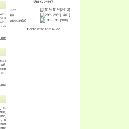
Вы курите?
51%
[2413]
Нет
одит
29%
[1401]
Да
ка в
19%
[908]
Бросил(а)
одит
есь
Всего ответов: 4722
льше
оках
ай.
вого
 тот
льше
дать
ица,
ие,
Ну а
овая
твие