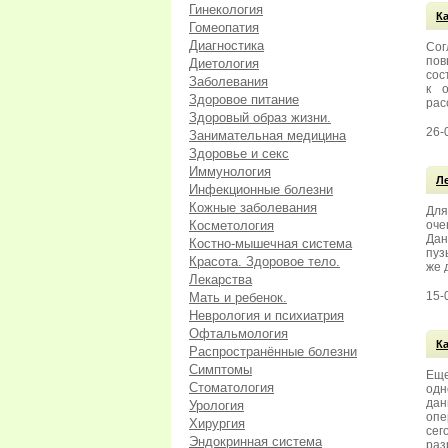
Гинекология
К
Гомеопатия
Диагностика
Сог
пов
Диетология
сос
Заболевания
к о
Здоровое питание
рас
Здоровый образ жизни.
26-
Занимательная медицина
Здоровье и секс
Иммунология
Л
Инфекционные болезни
Кожные заболевания
Для
Косметология
оче
Дан
Костно-мышечная система
пуз
Красота. Здоровое тело.
же 
Лекарства
15-
Мать и ребенок.
Неврология и психиатрия
Офтальмология
К
Распространённые болезни
Симптомы
Еще
Стоматология
одн
дан
Урология
опе
Хирургия
сег
Эндокринная система
раз