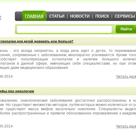
ГЛАВНАЯ
СТАТЬИ
НОВОСТИ
ПОИСК
СЕРВИСЫ
Найти
стеопатия для детей доверять или бояться?
езнь - это всегда неприятно, а когда речь идет о детях, то переживан
сения, сопряженные с заболеванием, многократно усиливаются. Кроме того
собствует популяризации остеопатии и наличие большого количес
латанов в данной сфере, именующих себя специалистами, но при это
ющих даже медицинского образования.
06-2014
Читать да
ифы про онкологию
ожалению, онкологические заболевания достаточно распространены в 
мя. Но существует множество методов, путём которых можно излечиться от р
же существует масса мифов, касательно онкологии. Специалисты выде
более распространённые и привели обоснованное опровержение к каждом
.
05-2014
Читать да