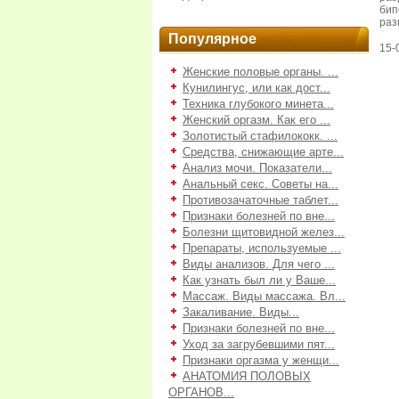
би
раз
Популярное
15-
Женские половые органы. ...
Кунилингус, или как дост...
Техника глубокого минета...
Женский оргазм. Как его ...
Золотистый стафилококк. ...
Средства, снижающие арте...
Анализ мочи. Показатели...
Анальный секс. Советы на...
Противозачаточные таблет...
Признаки болезней по вне...
Болезни щитовидной желез...
Препараты, используемые ...
Виды анализов. Для чего ...
Как узнать был ли у Ваше...
Массаж. Виды массажа. Вл...
Закаливание. Виды...
Признаки болезней по вне...
Уход за загрубевшими пят...
Признаки оргазма у женщи...
АНАТОМИЯ ПОЛОВЫХ
ОРГАНОВ...