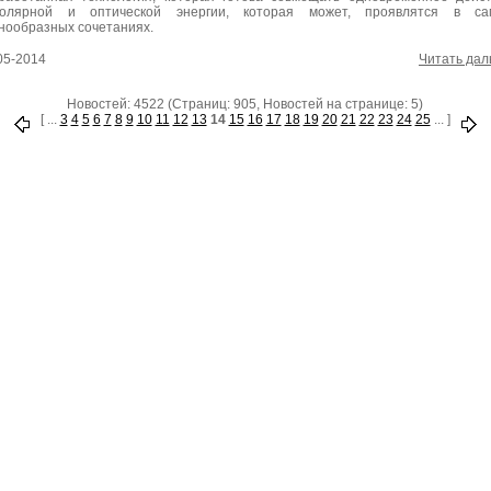
полярной и оптической энергии, которая может, проявлятся в са
нообразных сочетаниях.
05-2014
Читать да
Новостей: 4522 (Страниц: 905, Новостей на странице: 5)
[ ...
3
4
5
6
7
8
9
10
11
12
13
14
15
16
17
18
19
20
21
22
23
24
25
... ]