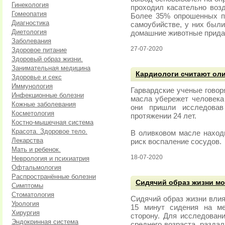
Гинекология
проходил касательно возд
Гомеопатия
Более 35% опрошенных пр
Диагностика
самоубийстве, у них были
Диетология
домашние животные прида
Заболевания
27-07-2020
Здоровое питание
Здоровый образ жизни.
Занимательная медицина
Кардиологи считают ол
Здоровье и секс
Иммунология
Гарвардские ученые говор
Инфекционные болезни
масла убережет человека
Кожные заболевания
они пришли исследовав
Косметология
протяжении 24 лет.
Костно-мышечная система
Красота. Здоровое тело.
В оливковом масле находи
Лекарства
риск воспаление сосудов.
Мать и ребенок.
18-07-2020
Неврология и психиатрия
Офтальмология
Распространённые болезни
Сидячий образ жизни мо
Симптомы
Стоматология
Сидячий образ жизни влия
Урология
15 минут сидения на м
Хирургия
сторону. Для исследован
Эндокринная система
среднего возраста, разда