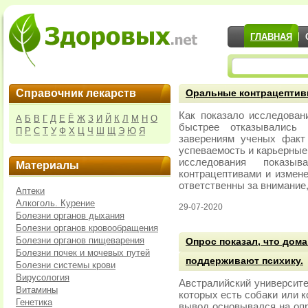
ГЛАВНАЯ
Справочник лекарств
Оральные контрацептив
Как показало исследова
А
Б
В
Г
Д
Е
Ё
Ж
З
И
Й
К
Л
М
Н
О
быстрее отказывались
П
Р
С
Т
У
Ф
Х
Ц
Ч
Ш
Щ
Э
Ю
Я
заверениям ученых факт
успеваемость и карьерные
исследования показы
Материалы
контрацептивами и измене
ответственны за внимание
Аптеки
Алкоголь. Курение
29-07-2020
Болезни органов дыхания
Болезни органов кровообращения
Болезни органов пищеварения
Опрос показал, что дом
Болезни почек и мочевых путей
поддерживают психику.
Болезни системы крови
Вирусология
Австралийский университе
Витамины
которых есть собаки или к
Генетика
вывод основывался на опр