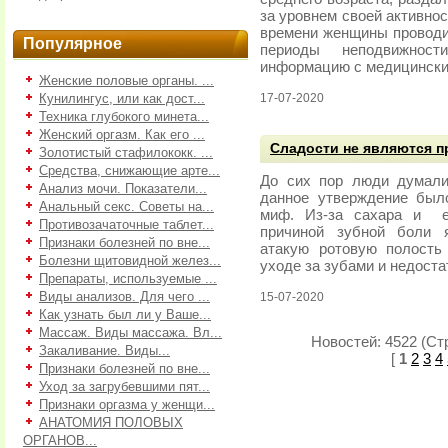
за уровнем своей активно
времени женщины проводи
Популярное
периоды неподвижнос
информацию с медицински
Женские половые органы. ...
Кунилингус, или как дост...
17-07-2020
Техника глубокого минета...
Женский оргазм. Как его ...
Сладости не являются п
Золотистый стафилококк. ...
Средства, снижающие арте...
До сих пор люди думали,
Анализ мочи. Показатели...
данное утверждение был
Анальный секс. Советы на...
миф. Из-за сахара и ег
Противозачаточные таблет...
причиной зубной боли я
Признаки болезней по вне...
атакую ротовую полость
Болезни щитовидной желез...
уходе за зубами и недоста
Препараты, используемые ...
Виды анализов. Для чего ...
15-07-2020
Как узнать был ли у Ваше...
Массаж. Виды массажа. Вл...
Новостей: 4522 (Стр
Закаливание. Виды...
[
1
2
3
4
Признаки болезней по вне...
Уход за загрубевшими пят...
Признаки оргазма у женщи...
АНАТОМИЯ ПОЛОВЫХ
ОРГАНОВ...