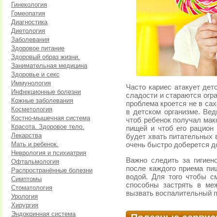
Гинекология
Гомеопатия
Диагностика
Диетология
Заболевания
Здоровое питание
Здоровый образ жизни.
Занимательная медицина
Здоровье и секс
Иммунология
Часто кариес атакует дет
Инфекционные болезни
сладости и стараются огр
Кожные заболевания
проблема кроется не в сах
Косметология
в детском организме. Вед
Костно-мышечная система
чтоб ребенок получал мак
Красота. Здоровое тело.
пищей и чтоб его рацион
Лекарства
будет хвать питательных 
Мать и ребенок.
очень быстро доберется д
Неврология и психиатрия
Важно следить за гигиен
Офтальмология
после каждого приема пищ
Распространённые болезни
водой. Для того чтобы с
Симптомы
способны застрять в ме
Стоматология
вызвать воспалительный п
Урология
Хирургия
Эндокринная система