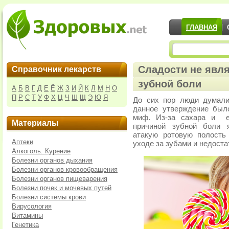
ГЛАВНАЯ
Сладости не явл
Справочник лекарств
зубной боли
А
Б
В
Г
Д
Е
Ё
Ж
З
И
Й
К
Л
М
Н
О
П
Р
С
Т
У
Ф
Х
Ц
Ч
Ш
Щ
Э
Ю
Я
До сих пор люди думали,
данное утверждение был
миф. Из-за сахара и ег
Материалы
причиной зубной боли я
атакую ротовую полость
Аптеки
уходе за зубами и недоста
Алкоголь. Курение
Болезни органов дыхания
Болезни органов кровообращения
Болезни органов пищеварения
Болезни почек и мочевых путей
Болезни системы крови
Вирусология
Витамины
Генетика