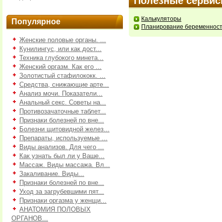
Полезные серви
Калькуляторы
Популярное
Планирование беременнос
Женские половые органы. ...
Кунилингус, или как дост...
Техника глубокого минета...
Женский оргазм. Как его ...
Золотистый стафилококк. ...
Средства, снижающие арте...
Анализ мочи. Показатели...
Анальный секс. Советы на...
Противозачаточные таблет...
Признаки болезней по вне...
Болезни щитовидной желез...
Препараты, используемые ...
Виды анализов. Для чего ...
Как узнать был ли у Ваше...
Массаж. Виды массажа. Вл...
Закаливание. Виды...
Признаки болезней по вне...
Уход за загрубевшими пят...
Признаки оргазма у женщи...
АНАТОМИЯ ПОЛОВЫХ
ОРГАНОВ...