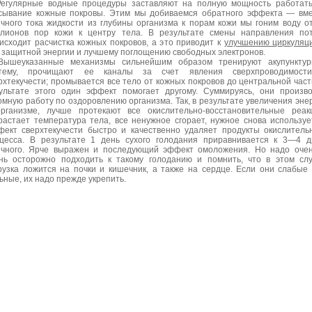
Регулярные водные процедуры заставляют на полную мощность работат
сывание кожные покровы. Этим мы добиваемся обратного эффекта — вм
чного тока жидкости из глубины организма к порам кожи мы гоним воду о
лионов пор кожи к центру тела. В результате смены направления по
исходит расчистка кожных покровов, а это приводит к
улучшению циркуляц
 защитной энергии и лучшему поглощению свободных электронов.
Вышеуказанные механизмы сильнейшим образом тренируют акупунктур
стему, прочищают ее каналы за счет явления сверхпроводимост
рхтекучести; промывается все тело от кожных покровов до центральной част
ультате этого один эффект помогает другому. Суммируясь, они произв
омную работу по оздоровлению организма. Так, в результате увеличения эне
рганизме, лучше протекают все окислительно-восстановительные реак
растает температура тела, все ненужное сгорает, нужное снова используе
ект сверхтекучести быстро и качественно удаляет продукты окислитель
цесса. В результате 1 день сухого голодания приравнивается к 3—4 
чного. Ярче выражен и последующий эффект омоложения. Но надо оче
нь осторожно подходить к такому голоданию и помнить, что в этом сл
рузка ложится на почки и кишечник, а также на сердце. Если они слабые
ьные, их надо прежде укрепить.