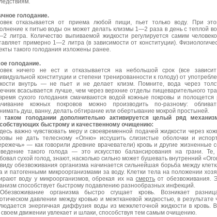
ледствиям.
чное голодание.
овек отказывается от приема любой пищи, пьет только воду. При эт
олнение к питью воды он может делать клизмы 1—2 раза в день с теплой в
—2 литра. Количество выпиваемой жидкости регулируется самим человек
тавляет примерно 1—2 литра (в зависимости от конституции). Физиологиче
екты такого голодания изложены ранее.
ое голодание.
овек ничего не ест и отказывается на небольшой срок (все зависит
ивидуальной конституции и степени тренированности к голоду) от употребл
кости внутрь — не пьет и не делает клизм. Помните, вода через тол
ечник всасывается лучше, чем через верхние отделы пищеварительного тра
время сухого голодания смачиваются водой кожные покровы и полощется 
чивание кожных покровов можно производить по-разному: обливать
нимать душ, ванну, делать обтирание или обертывание мокрой простыней.
 таком голодании дополнительно активируется целый ряд механизм
собствующих быстрому и качественному очищению:
Здесь важно чувствовать меру и своевременной подачей жидкости через ко
ровы не дать телесному «Огню» иссушить слизистые оболочки и испор
ережечь» — как говорили древние врачеватели) кровь и другие жизненные с
ведение такого голода — это искусство балансирования на грани. Те,
бовал сухой голод, знают, насколько сильно может бушевать внутренний «Ого
Ввиду обезвоживания организма начинается сильнейшая борьба между клет
а и патогенными микроорганизмами за воду. Клетки тела на положении хоз
ирают воду у микроорганизмов, обрекая их на
смерть
от обезвоживания. 
анизм способствует быстрому подавлению разнообразных инфекций.
Обезвоживание организма быстро сгущает кровь. Возникает разниц
отическом давлении между кровью и межтканевой жидкостью, в результате 
людается энергичная диффузия воды из межклеточной жидкости в кровь. 
 своем движении увлекает и шлаки, способствуя тем самым очищению.