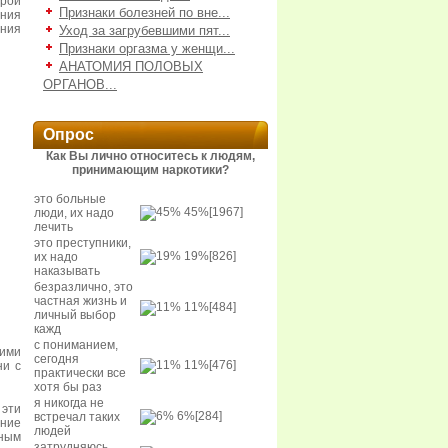
рой
Признаки болезней по вне...
ния
ания
Уход за загрубевшими пят...
Признаки оргазма у женщи...
АНАТОМИЯ ПОЛОВЫХ
ОРГАНОВ...
Опрос
Как Вы лично относитесь к людям,
принимающим наркотики?
это больные
45%
[1967]
люди, их надо
лечить
это преступники,
19%
[826]
их надо
наказывать
безразлично, это
частная жизнь и
11%
[484]
личный выбор
кажд
с пониманием,
ними
сегодня
11%
[476]
ни с
практически все
хотя бы раз
я никогда не
эти
6%
[284]
встречал таких
ение
людей
ным
затрудняюсь