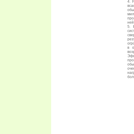
4. 
вса
обы
мил
про
ней
5. 
си
све
рез
огр
в о
воз
Эфф
про
обы
оче
наг
бол