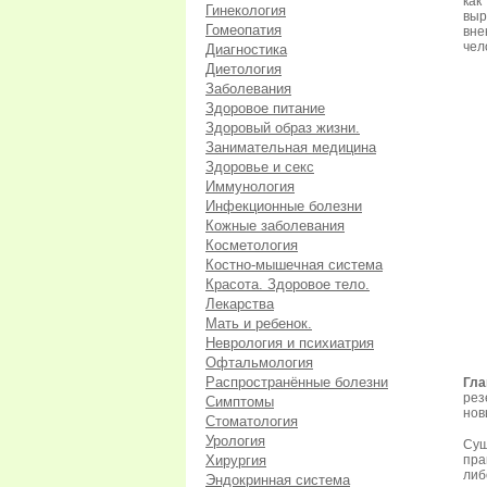
как
Гинекология
выр
Гомеопатия
вне
чел
Диагностика
Диетология
Заболевания
Здоровое питание
Здоровый образ жизни.
Занимательная медицина
Здоровье и секс
Иммунология
Инфекционные болезни
Кожные заболевания
Косметология
Костно-мышечная система
Красота. Здоровое тело.
Лекарства
Мать и ребенок.
Неврология и психиатрия
Офтальмология
Распространённые болезни
Гл
рез
Симптомы
нов
Стоматология
Урология
Сущ
Хирургия
пра
ли
Эндокринная система