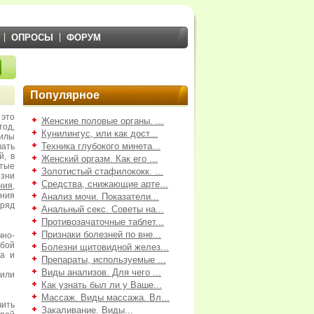
ОПРОСЫ
ФОРУМ
Популярное
то
Женские половые органы. ...
од,
Кунилингус, или как дост...
илы
Техника глубокого минета...
вать
й, в
Женский оргазм. Как его ...
стые
Золотистый стафилококк. ...
зни
Средства, снижающие арте...
ния
,
ения
Анализ мочи. Показатели...
ряд
Анальный секс. Советы на...
Противозачаточные таблет...
Признаки болезней по вне...
но-
бой
Болезни щитовидной желез...
да и
Препараты, используемые ...
Виды анализов. Для чего ...
 или
Как узнать был ли у Ваше...
Массаж. Виды массажа. Вл...
чить
Закаливание. Виды...