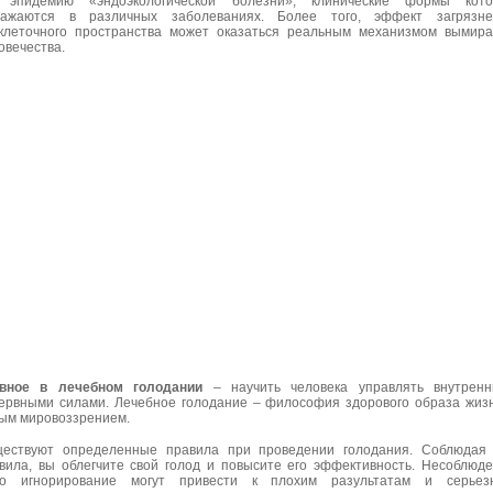
 эпидемию «эндоэкологической болезни», клинические формы кото
ажаются в различных заболеваниях. Более того, эффект загрязне
клеточного пространства может оказаться реальным механизмом вымир
овечества.
авное в лечебном голодании
– научить человека управлять внутрен
ервными силами. Лечебное голодание – философия здорового образа жиз
ым мировоззрением.
ествуют определенные правила при проведении голодания. Соблюдая 
вила, вы облегчите свой голод и повысите его эффективность. Несоблюд
бо игнорирование могут привести к плохим разультатам и серьез