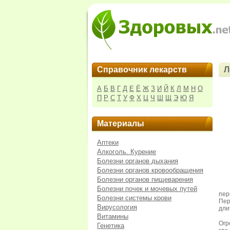
Справочник лекарств
Л
А
Б
В
Г
Д
Е
Ё
Ж
З
И
Й
К
Л
М
Н
О
П
Р
С
Т
У
Ф
Х
Ц
Ч
Ш
Щ
Э
Ю
Я
Материалы
Аптеки
Алкоголь. Курение
Болезни органов дыхания
Болезни органов кровообращения
Болезни органов пищеварения
Болезни почек и мочевых путей
пер
Болезни системы крови
Пер
Вирусология
дли
Витамины
Огр
Генетика