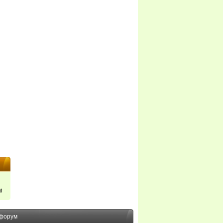
м
форум