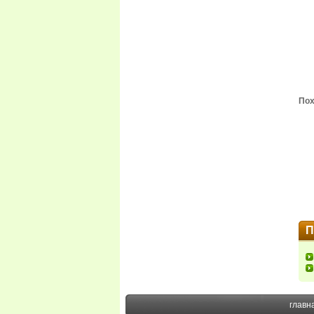
Пох
П
главн