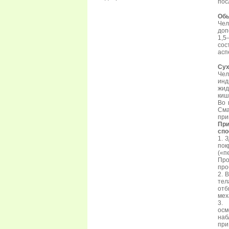
пос
Обы
Чел
доп
1,5
сос
асп
Сух
Чел
инд
жид
киш
Во 
Сма
при
При
спо
1. 
пок
(«п
Про
про
2. 
тел
отб
мех
3. 
осм
наб
при