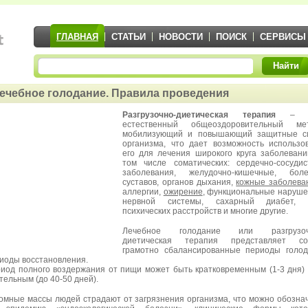
ГЛАВНАЯ
СТАТЬИ
НОВОСТИ
ПОИСК
СЕРВИСЫ
Найти
ечебное голодание. Правила проведения
Разгрузочно-диетическая терапия
– э
естественный общеоздоровительный мет
мобилизующий и повышающий защитные с
организма, что дает возможность использо
его для лечения широкого круга заболевани
том числе соматических: сердечно-сосуди
заболевания, желудочно-кишечные, боле
суставов, органов дыхания,
кожные заболева
аллергии,
ожирение
, функциональные наруш
нервной системы, сахарный диабет, 
психических расстройств и многие другие.
Лечебное голодание или разгрузоч
диетическая терапия представляет со
грамотно сбалансированные периоды голо
иоды восстановления.
иод полного воздержания от пищи может быть кратковременным (1-3 дня)
тельным (до 40-50 дней).
омные массы людей страдают от загрязнения организма, что можно обозна