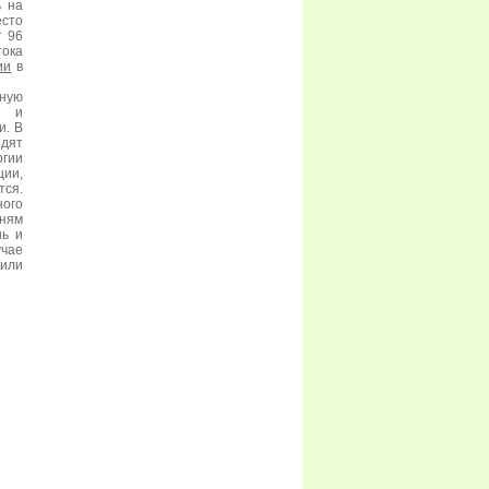
ь на
есто
т 96
тока
ии
в
ную
и и
и. В
одят
ргии
ции,
тся.
ного
дням
нь и
учае
 или