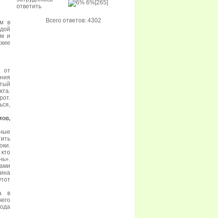
6%
[265]
ответить
Всего ответов: 4302
ом в
одой
ом и
ские
 от
ения
стый
кта.
рот.
ся,
ов,
жные
тить
оки.
 кто
нь».
ками
яина
Этот
а в
чего
Вода