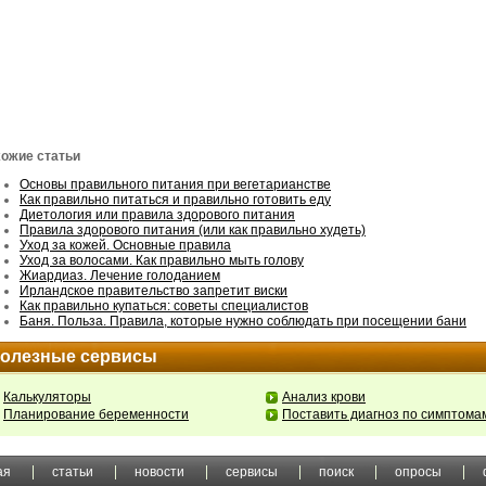
ожие статьи
Основы правильного питания при вегетарианстве
Как правильно питаться и правильно готовить еду
Диетология или правила здорового питания
Правила здорового питания (или как правильно худеть)
Уход за кожей. Основные правила
Уход за волосами. Как правильно мыть голову
Жиардиаз. Лечение голоданием
Ирландское правительство запретит виски
Как правильно купаться: советы специалистов
Баня. Польза. Правила, которые нужно соблюдать при посещении бани
олезные сервисы
Калькуляторы
Анализ крови
Планирование беременности
Поставить диагноз по симптома
ая
статьи
новости
сервисы
поиск
опросы