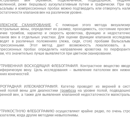
гистральных вен (яремной, подключичной, подвздошной, бедренн
коленной, реже берцовых) аускультативным путем и графически. При п
ьсальвы и компрессионных пробах можно подтвердить или отвергнуть нал
остаточности клапанов вен на различном уровне.
ПЛЕКСНОЕ СКАНИРОВАНИЕ
. С помощью этого метода визуализир
истральные вены, определяют их размер, проходимость, состояние просве
ичие тромбов, характер и скорость кровотока, функцию и недостаточн
панов вен в отдельных участках. Для оценки функции клапанов исследов
водят в различных положениях (лежа, сидя, стоя) пробами Вальсаль
мпрессионными. Этот метод дает возможность локализовать, а 
прессионных пробах определить направление кровотока по перфорант
ам, что значительно лучше выявляется при цветном сканировании.
УТРИВЕННАЯ ВОСХОДЯЩАЯ ФЛЕБОГРАФИЯ. Контрастное вещество вводя
иферическую вену. Цель исследования – выявление патологии вен нижн
хних конечностей.
ТРОГРАДНАЯ ИЛЕОКАВОГРАФИЯ. Катетер проводят из верхней в сист
ней полой вены для диагностики
тромбоза
на уровне полой, подвздошн
ренной вен, а также для выявления клапанной недостаточности магистрал
.
ТРИКОСТНУЮ ФЛЕБОГРАФИЮ осуществляют крайне редко, по очень стро
азателям, когда другие методики невыполнимы.