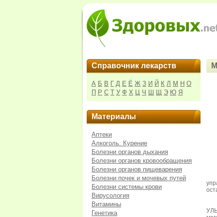
Справочник лекарств
М
А
Б
В
Г
Д
Е
Ё
Ж
З
И
Й
К
Л
М
Н
О
П
Р
С
Т
У
Ф
Х
Ц
Ч
Ш
Щ
Э
Ю
Я
Материалы
Аптеки
Алкоголь. Курение
Болезни органов дыхания
Болезни органов кровообращения
Болезни органов пищеварения
Болезни почек и мочевых путей
упр
Болезни системы крови
ост
Вирусология
Витамины
УЛ
Генетика