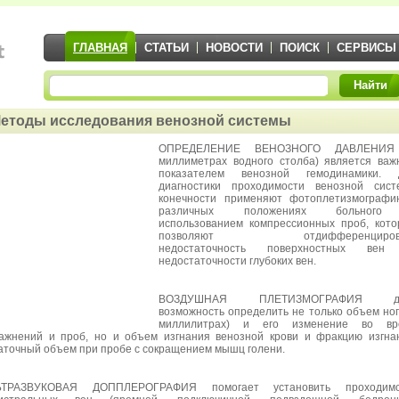
ГЛАВНАЯ
СТАТЬИ
НОВОСТИ
ПОИСК
СЕРВИСЫ
Найти
етоды исследования венозной системы
ОПРЕДЕЛЕНИЕ ВЕНОЗНОГО ДАВЛЕНИЯ
миллиметрах водного столба) является ва
показателем венозной гемодинамики. 
диагностики проходимости венозной сист
конечности применяют фотоплетизмографи
различных положениях больног
использованием компрессионных проб, кот
позволяют отдифференциров
недостаточность поверхностных вен
недостаточности глубоких вен.
ВОЗДУШНАЯ ПЛЕТИЗМОГРАФИЯ д
возможность определить не только объем ног
миллилитрах) и его изменение во вр
ажнений и проб, но и объем изгнания венозной крови и фракцию изгна
аточный объем при пробе с сокращением мышц голени.
ЬТРАЗВУКОВАЯ ДОППЛЕРОГРАФИЯ помогает установить проходимо