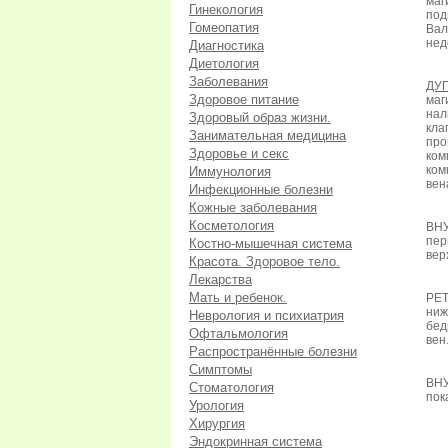
ма
Гинекология
под
Гомеопатия
Вал
нед
Диагностика
Диетология
Заболевания
ДУ
Здоровое питание
маг
нал
Здоровый образ жизни.
кла
Занимательная медицина
про
Здоровье и секс
ко
ком
Иммунология
вен
Инфекционные болезни
Кожные заболевания
Косметология
ВН
пер
Костно-мышечная система
вер
Красота. Здоровое тело.
Лекарства
Мать и ребенок.
РЕ
ниж
Неврология и психиатрия
бед
Офтальмология
вен
Распространённые болезни
Симптомы
ВНУ
Стоматология
пок
Урология
Хирургия
Эндокринная система