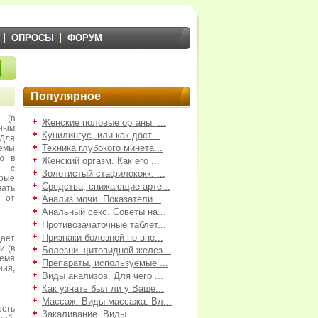
ОПРОСЫ
ФОРУМ
Популярное
 (в
Женские половые органы. ...
жным
Кунилингус, или как дост...
Для
Техника глубокого минета...
емы
ю в
Женский оргазм. Как его ...
о с
Золотистый стафилококк. ...
орые
Средства, снижающие арте...
ать
 от
Анализ мочи. Показатели...
Анальный секс. Советы на...
Противозачаточные таблет...
Признаки болезней по вне...
ает
и (в
Болезни щитовидной желез...
емя
Препараты, используемые ...
ния,
Виды анализов. Для чего ...
Как узнать был ли у Ваше...
Массаж. Виды массажа. Вл...
сть
Закаливание. Виды...