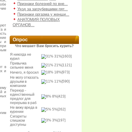
ой,
Признаки болезней по вне...
робе
ичие
Уход за загрубевшими пят...
Признаки оргазма у женщи...
АНАТОМИЯ ПОЛОВЫХ
ОРГАНОВ...
уют
та и
ость
ание
Опрос
вы и
при
Что мешает Вам бросить курить?
ным
Я никогда не
31%
[1603]
курил
Привычка
21%
[1121]
т в
сильнее меня
их и
18%
[973]
Ничего, я бросил
Не могу отказать
11%
[590]
друзьям в
компании
ему
Перекур -
ой и
единственный
ьных
8%
[423]
предлог для
перерыва в раб
Не вижу вреда в
5%
[262]
курении
гим
Сигареты
3%
[197]
слишком
доступны