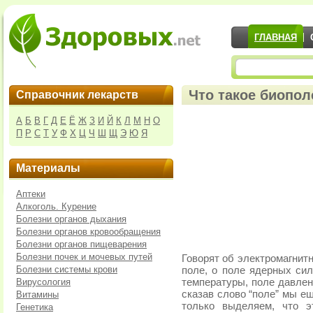
ГЛАВНАЯ
Что такое биопол
Справочник лекарств
А
Б
В
Г
Д
Е
Ё
Ж
З
И
Й
К
Л
М
Н
О
П
Р
С
Т
У
Ф
Х
Ц
Ч
Ш
Щ
Э
Ю
Я
Материалы
Аптеки
Алкоголь. Курение
Болезни органов дыхания
Болезни органов кровообращения
Болезни органов пищеварения
Болезни почек и мочевых путей
Говорят об электромагнитн
Болезни системы крови
поле, о поле ядерных сил
Вирусология
температуры, поле давлени
сказав слово “поле” мы е
Витамины
только выделяем, что э
Генетика