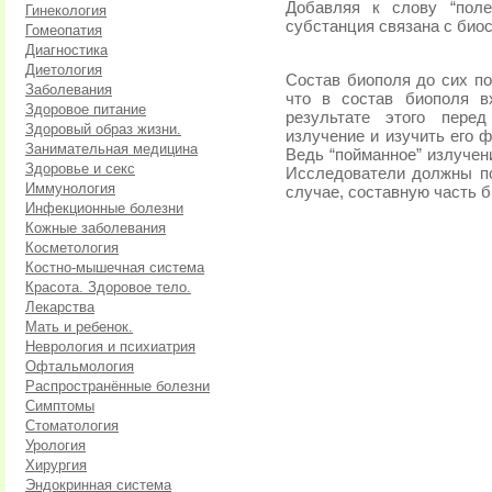
Добавляя к слову “поле
Гинекология
субстанция связана с био
Гомеопатия
Диагностика
Диетология
Состав биополя до сих по
Заболевания
что в состав биополя в
Здоровое питание
результате этого пере
Здоровый образ жизни.
излучение и изучить его 
Занимательная медицина
Ведь “пойманное” излучен
Здоровье и секс
Исследователи должны по
Иммунология
случае, составную часть би
Инфекционные болезни
Кожные заболевания
Косметология
Костно-мышечная система
Красота. Здоровое тело.
Лекарства
Мать и ребенок.
Неврология и психиатрия
Офтальмология
Распространённые болезни
Симптомы
Стоматология
Урология
Хирургия
Эндокринная система