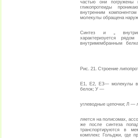
частью они погружены 
гликопротеиды проник
внутренним компонентом
молекулы обращена наруж
Синтез и „ внутрикл
характеризуется рядом
внутримембранным
белка
Рис. 21. Строение липопр
Е1, Е2, ЕЗ— молекулы в
белок; У —
углеводные цепочки; Л — 
ляется на полисомах, асс
же после синтеза попа
транспортируются в ме
комплекс Гольджи, где п