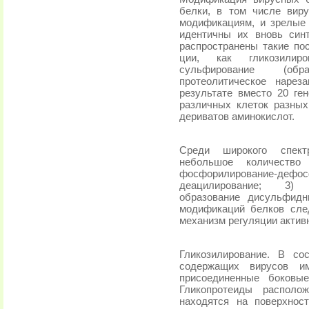
белки, в том числе вир
модификациям, и зрелые 
идентичны их вновь син
распростра­нены такие п
ции, как гликозилиров
сульфирование (обр
протеолитическое нарез
результате вместо 20 ге
различных клеток разных
дериватов аминокислот.
Среди широкого спек
небольшое количество 
фосфорилирование-деф
деацилирование; 3) м
образование дисульфид
модификаций белков сле
механизм регуляции актив­
Гликозилирование. В с
содержащих вирусов им
присоединенные боковы
Гликопротеиды располо
находятся на поверхнос