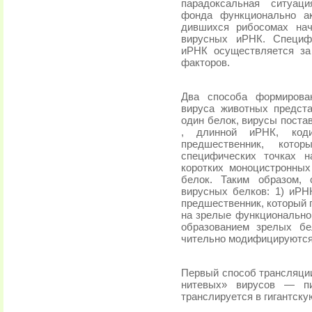
парадоксальная ситуаци
фонда функционально а
дившихся рибосомах нач
вирусных иРНК. Специф
иРНК осуществляется за
факторов.
Два способа формирован
вируса животных предст
один белок, вирусы поста
, длинной иРНК, коди
предшественник, кот
специфических точках н
коротких моноцистронных
белок. Таким образом,
вирусных белков: 1) иРНК
предшественник, который 
на зрелые функцио­нально
обра­зованием зрелых б
чительно модифицируются 
Первый способ трансляци
нитевых» вирусов — пи
транслируется в гигантску