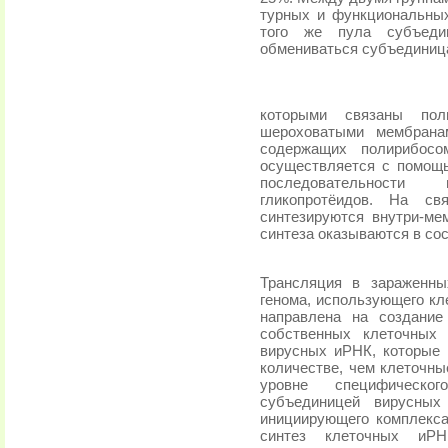
турных и функциональных
того же пула субъеди
обмениваться субъединиц
которыми связаны пол
шероховатыми мембрана
содержащих полирибосо
осуществляется с помощь
последовательности
гликопротёидов. На св
синтезируются внутри-ме
синтеза оказываются в со
Трансляция в зараженны
генома, использующего кл
направлена на создание
собственных клеточных
вирусных иРНК, которые 
коли­честве, чем клеточн
уровне специфическо
субъединицей вирусных
инициирующего комплекса
синтез клеточных иРН