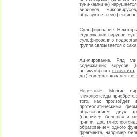
туни-камицин) нарушается
вирионов миксовирусо
образуются неинфекционны
Сульфирование. Некотор
содержащих вирусов сул
сульфированию подвергаю
группа связывается с сах
Ацилирование. Ряд гли
содержащих вирусов (
везикулярного
стоматита
,
др.) содержат ковалентно
Нарезание. Многие в
гликопротеиды приобрета
того, как произойдет 
протеолитическими фер
образованием двух фу
(например, большая и м
гриппа, два гликопротеид
образованием одного функ
фрагмента, например бел