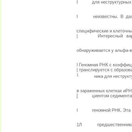
I
для неструктурных 
I
неизвестны.
В
да
специфические и клеточны
|
Интересный
ва
обнаруживается у альфа-в
I Геномная РНК с коэффиц
| транслируется с образо
1
ника для неструк
в зараженных клетках иРН
[
циентом седиментац
I
геномной РНК. Эта
1Л
предшественника