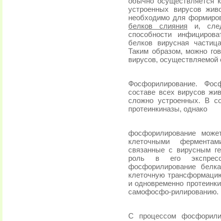
обычно осуществляется 
устроенных вирусов жив
необходимо для формиров
белков слияния
и, след
способности инфицирова
белков вирусная частиц
Таким образом, можно гов
вирусов, осуществляемой
Фосфорилирование. Фосф
составе всех вирусов жи
сложно устроенных. В с
протеинкиназы, однако
фосфорилирование может
клеточными фермента
связанные с вирусным г
роль в его экспрес
фосфорилирование белка
клеточную трансформацию.
и одновременно протеинки
самофосфо-рилированию.
С процессом фосфорилир