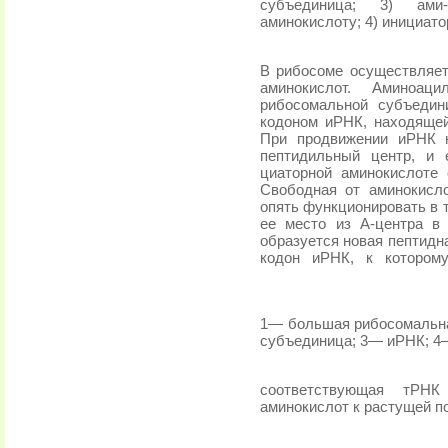
субъединица; 3) ами-
аминокислоту; 4) инициато
В рибосоме осуществляет
аминокислот. Аминоа
рибосомальной субъедин
кодоном иРНК, находящей
При продвижении иРНК 
пептидиль­ный центр, и
циаторной аминокислоте 
Свободная от аминокисл
опять функционировать в 
ее место из А-центра в
образуется новая пептидн
кодон
иРНК,
к
котором
1— большая рибосомальн
субъедини­ца; 3— иРНК; 4
соответствующая тРНК
аминокислот к растущей по