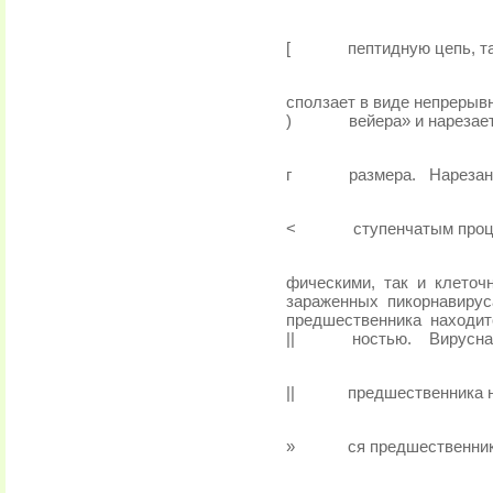
[
пептидную цепь, т
сползает в виде непрерывн
)
вейера» и нарезае
г
размера.
Нарезан
<
ступенчатым проц
фическими,
так
и
клеточ
зараженных
пикорнавирус
предшественника
находит
||
ностью.
Вирусна
||
предшественника на
»
ся предшественник