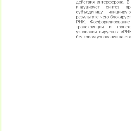
действия интерферона. В
индуцирует синтез про
субъединицу иницииру
результате чего блокиру
РНК. Фосфорилирование
транскрипции и трансл
узнавании вирусных иРНК
белковом узнавании на ст