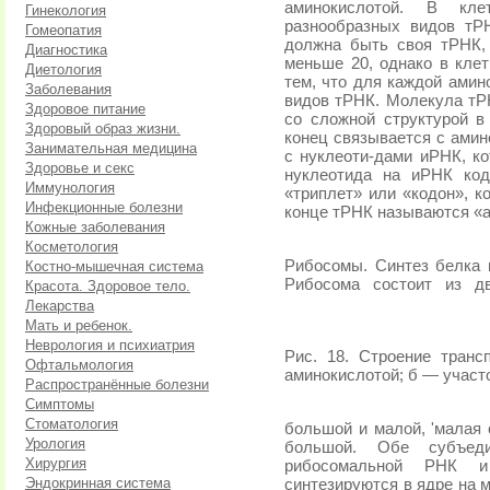
аминокислотой. В кле
Гинекология
разнообразных видов тР
Гомеопатия
должна быть своя тРНК,
Диагностика
меньше 20, однако в клет
Диетология
тем, что для каждой амин
Заболевания
видов тРНК. Молекула тР
Здоровое питание
со сложной структурой в 
Здоровый образ жизни.
конец связывается с амин
Занимательная медицина
с нуклеоти-дами иРНК, ко
Здоровье и секс
нуклеотида на иРНК код
Иммунология
«триплет» или «кодон», к
Инфекционные болезни
конце тРНК называются «а
Кожные заболевания
Косметология
Рибосомы. Синтез белка 
Костно-мышечная система
Рибосома
состоит
из
д
Красота. Здоровое тело.
Лекарства
Мать и ребенок.
Неврология и психиатрия
Рис. 18. Строение транс
Офтальмология
аминокислотой; б — участо
Распространённые болезни
Симптомы
Стоматология
большой и малой, 'малая
Урология
большой. Обе субъед
Хирургия
рибосомальной РНК и
Эндокринная система
синтезируются в ядре на 