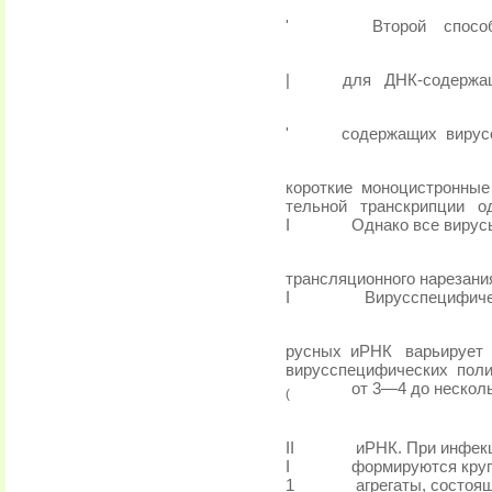
'
Второй
спосо
|
для
ДНК-содержа
'
содержащих
вирус
короткие
моноцистронные
тельной
транскрипции
од
I
Однако все вирус
трансляционного нарезани
I
Вирусспецифичес
русных
иРНК
варьирует
вирусспецифических
поли
от 3—4 до несколь
(
II
иРНК. При инфекц
I
формируются круп
1
агрегаты, состоя