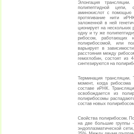
Элонгация трансляции.
полипептидной цепи, 
аминокислот с помощью п
протягивание нити иРН
заложенной в ней генети
ционирует на нескольких 
одну и ту же полипептидн
рибосом, работающих 
полирибосомой, или по
варьирует в зависимост
расстояния между рибосом
гемоглобин, состоят из 
синтезируются на полириб
Терминация трансляции. 
момент, когда рибосома
составе иРНК. Трансляци
освобождается из поли
полири­босомы распадаютс
состав новых полирибосом
Свойства полирибосом. По
на две большие группы 
эндоплазматической сети,
25%. Между двумя группам