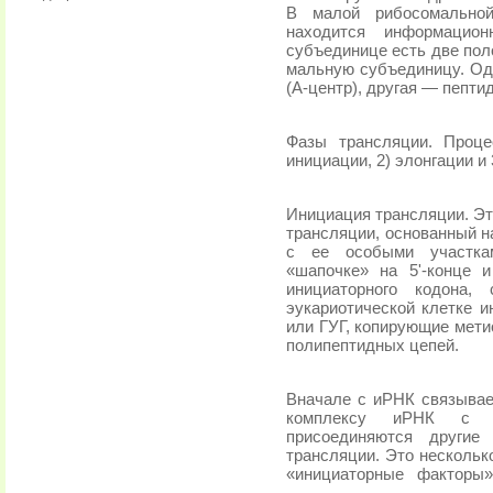
В малой рибосомальной
находится информа­ци
субъединице есть две пол
мальную субъединицу. Од
(А-центр), другая — пепти
Фазы трансляции. Проце
инициации, 2) элонгации и 
Инициация трансляции. Эт
трансляции, основанный н
с ее особыми участка
«шапочке» на 5'-конце и
инициаторного кодона,
эукариотической клетке и
или ГУГ, копирующие мети
полипептидных цепей.
Вначале с иРНК связывае
комплексу иРНК с м
присоединяются другие
трансляции. Это нескольк
«инициаторные
факторы»