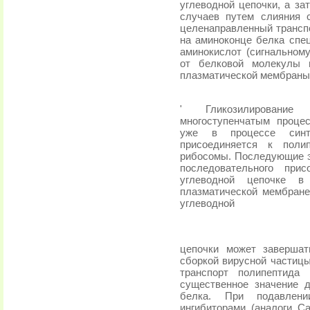
углеводной цепочки, а з
случаев путем слияния 
целена­правленный трансп
на аминоконце белка спе
аминокислот (сигнальному
от белковой молекулы п
плазматической мембра­ны
' Гликозилирование
многоступенчатым проце
уже в процессе синт
присоединяется к пол
рибосомы. Последующие э
последовательного при
углеводной цепочке в
плазматической мембране
углеводной
цепочки может завершат
сборкой вирусной частицы
транспорт полипептида
существенное значение д
белка. При подавлении
ингибиторами (ана­логи С