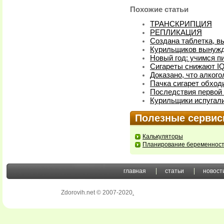
Похожие статьи
ТРАНСКРИПЦИЯ
РЕПЛИКАЦИЯ
Создана таблетка, 
Курильщиков вынужд
Новый год: учимся пи
Сигареты снижают I
Доказано, что алког
Пачка сигарет обход
Последствия первой 
Курильщики испугал
Полезные серви
Калькуляторы
Планирование беременнос
главная
статьи
новост
Zdorovih.net © 2007-2020
.