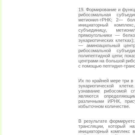
19. Формирование и функ
рибосомальная субъеди
метионил-тРНК; 2— бол
инициаторный комплек
субъединицу, мети
прямоугольники — белк
эукариотических клетках)
— аминоацильный цент
рибосо­мальной субъе
полипептидной цепи; пок
центрами на большой риб
с помощью пептидил-тран
Их по крайней мере три в
эукариотической клетк
узнавание рибосомой с
являются определяющ
различными ИРНК, прис
избыточном количестве.
В результате формирует
трансляции, который на
инициаторный комплекс в