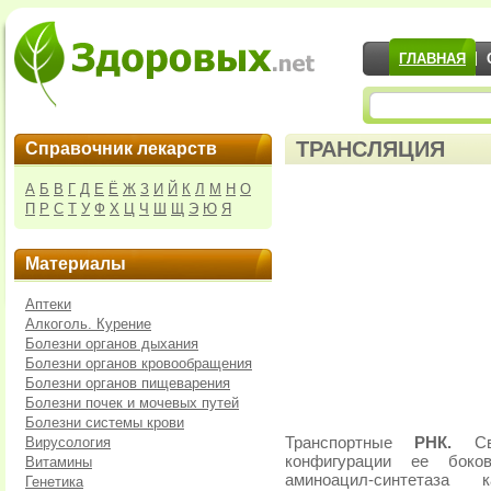
ГЛАВНАЯ
ТРАНСЛЯЦИЯ
Справочник лекарств
А
Б
В
Г
Д
Е
Ё
Ж
З
И
Й
К
Л
М
Н
О
П
Р
С
Т
У
Ф
Х
Ц
Ч
Ш
Щ
Э
Ю
Я
Материалы
Аптеки
Алкоголь. Курение
Болезни органов дыхания
Болезни органов кровообращения
Болезни органов пищеварения
Болезни почек и мочевых путей
Болезни системы крови
Вирусология
Транспортные
РНК.
Сво
конфигурации ее боко
Витамины
аминоацил-синтетаза
Генетика