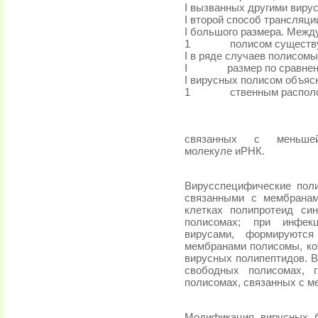
I вызванных другими вир
I второй способ трансляц
I большого размера. Межд
1
полисом существу
I в ряде случаев полисом
I
размер по сравне
I вирусных полисом объяс
1
ственным располо
связанных
с
меньше
молекуле иРНК.
Вирусспецифические поли
связанными с мембранам
клетках полипротеид си
полисомах; при инфек
вирусами, формируютс
мембранами полисомы, ко
вирусных полипептидов. В
свободных полисомах, г
полисомах, связанных с м
Модификация вирусных б