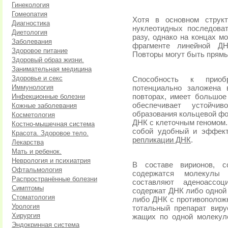
Гинекология
Гомеопатия
Хотя в основном структ
Диагностика
нуклеотидных последова
Диетология
разу, однако на концах м
Заболевания
фрагменте линейной ДН
Здоровое питание
Повторы могут быть прям
Здоровый образ жизни.
Занимательная медицина
Здоровье и секс
Способность к приоб
Иммунология
потенциально заложена 
Инфекционные болезни
повторах, имеет большое
обеспечивает устойчи
Кожные заболевания
образования кольцевой фо
Косметология
ДНК с клеточным геномом
Костно-мышечная система
собой удобный и эффект
Красота. Здоровое тело.
репликации ДНК
.
Лекарства
Мать и ребенок.
Неврология и психиатрия
В составе вирионов, с
Офтальмология
содержатся молекулы
Распространённые болезни
составляют аденоассоц
Симптомы
содержат ДНК либо одной 
Стоматология
либо ДНК с противополож­
Урология
тотальный препарат виру
Хирургия
жащих
по
одной
молекул
Эндокринная система