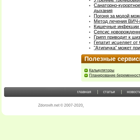
Утренние тренировк
Санаторно-курортное
дыхания
Погоня за модой мож
Метод лечения ВИЧ-
Кишечные инфекции у
Сепсис новорожденн
Грипп приводит к ши
Гепатит исцеляет о
"Атипичка" может пр
Полезные серви
Калькуляторы
Планирование беременнос
главная
статьи
новост
Zdorovih.net © 2007-2020
.