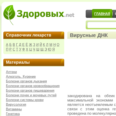
ГЛАВНАЯ
Вирусные ДНК
Справочник лекарств
А
Б
В
Г
Д
Е
Ё
Ж
З
И
Й
К
Л
М
Н
О
П
Р
С
Т
У
Ф
Х
Ц
Ч
Ш
Щ
Э
Ю
Я
Материалы
Аптеки
Алкоголь. Курение
Болезни органов дыхания
Болезни органов кровообращения
Болезни органов пищеварения
Болезни почек и мочевых путей
закодирована на обеи
Болезни системы крови
максимальной экономии г
Вирусология
является неотъемлемым св
связи с этим оценка г
Витамины
проведе­на по молекулярн
Генетика