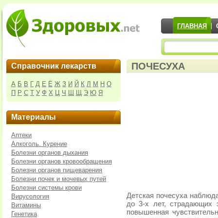
ГЛАВНАЯ
ПОЧЕСУХА
Справочник лекарств
А
Б
В
Г
Д
Е
Ё
Ж
З
И
Й
К
Л
М
Н
О
П
Р
С
Т
У
Ф
Х
Ц
Ч
Ш
Щ
Э
Ю
Я
Материалы
Аптеки
Алкоголь. Курение
Болезни органов дыхания
Болезни органов кровообращения
Болезни органов пищеварения
Болезни почек и мочевых путей
Болезни системы крови
Детская почесуха наблюда
Вирусология
до 3-х лет, страдающих 
Витамины
повышенная чувствительн
Генетика