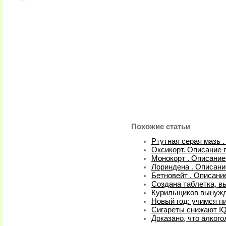
Похожие статьи
Ртутная серая мазь .
Оксикорт. Описание 
Монокорт . Описание
Лориндена . Описани
Бетновейт . Описани
Создана таблетка, 
Курильщиков вынужд
Новый год: учимся пи
Сигареты снижают I
Доказано, что алког