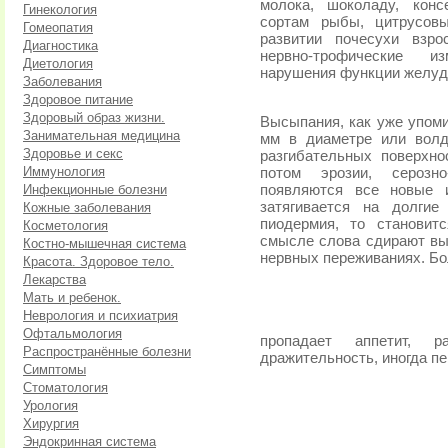
молока, шоколаду, кон­
Гинекология
сортам рыбы, цитрусов
Гомеопатия
развитии почесухи взро
Диагностика
нервно-трофические из
Диетология
нарушения функции желудо
Заболевания
Здоровое питание
Здоровый образ жизни.
Высыпания, как уже упом
Занимательная медицина
мм в диаметре или волд
Здоровье и секс
разгибательных поверхнос
Иммунология
потом эрозии, серозно-
Инфекционные болезни
появляются все но­вые
затягивается на долги
Кожные заболевания
пиодермия, то становит
Косметология
смысле слова сдирают вы
Костно-мышечная система
нервных переживаниях. Бо
Красота. Здоровое тело.
Лекарства
Мать и ребенок.
Неврология и психиатрия
Офтальмология
пропадает аппетит, р
Распространённые болезни
дражительность, иногда пе
Симптомы
Стоматология
Урология
Хирургия
Эндокринная система