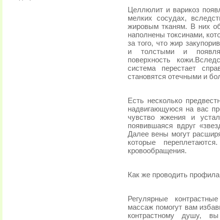
Целлюлит и варикоз появ
мелких сосудах, вследс
жировым тканям. В них о
наполнены токсинами, кот
за того, что жир закупори
и толстыми и появляе
поверхность кожи.Вслед
система перестает спра
становятся отечными и бол
Есть несколько предвест
надвигающуюся на вас пр
чувство жжения и устал
появившаяся вдруг «звез
Далее вены могут расширя
которые переплетаются
кровообращения.
Как же проводить профила
Регулярные контрастны
массаж помогут вам избав
контрастному душу, вы