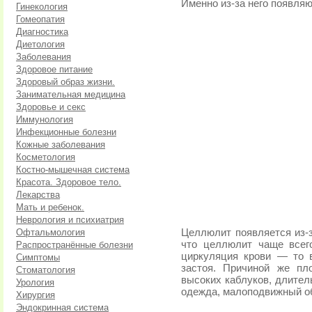
Именно из-за него появля
Гинекология
Гомеопатия
Диагностика
Диетология
Заболевания
Здоровое питание
Здоровый образ жизни.
Занимательная медицина
Здоровье и секс
Иммунология
Инфекционные болезни
Кожные заболевания
Косметология
Костно-мышечная система
Красота. Здоровое тело.
Лекарства
Мать и ребенок.
Неврология и психиатрия
Офтальмология
Целлюлит появляется из-з
что целлюлит чаще всег
Распространённые болезни
циркуляция крови — то 
Симптомы
застоя. Причиной же пл
Стоматология
высоких каблуков, длитель
Урология
одежда, малоподвижный об
Хирургия
Эндокринная система