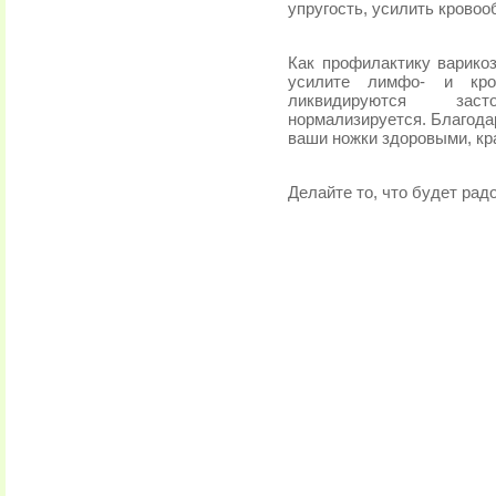
упругость, усилить крово
Как профилактику варико
усилите лимфо- и кров
ликвидируются зас
нормализируется. Благода
ваши ножки здоровыми, кр
Делайте то, что будет радо