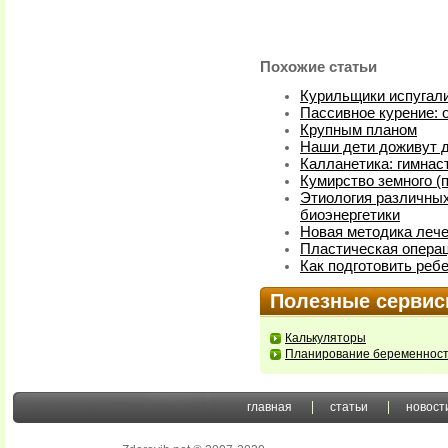
Похожие статьи
Курильщики испугал
Пассивное курение: 
Крупным планом
Наши дети доживут д
Калланетика: гимнас
Кумирство земного (
Этиология различных
биоэнергетики
Новая методика леч
Пластическая операци
Как подготовить реб
Полезные серви
Калькуляторы
Планирование беременнос
главная
статьи
новост