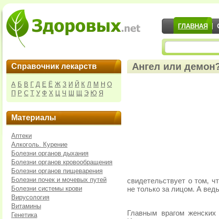
ГЛАВНАЯ
Ангел или демон
Справочник лекарств
А
Б
В
Г
Д
Е
Ё
Ж
З
И
Й
К
Л
М
Н
О
П
Р
С
Т
У
Ф
Х
Ц
Ч
Ш
Щ
Э
Ю
Я
Материалы
Аптеки
Алкоголь. Курение
Болезни органов дыхания
Болезни органов кровообращения
Болезни органов пищеварения
Болезни почек и мочевых путей
свидетельствует о том, ч
Болезни системы крови
не только за лицом. А вед
Вирусология
Витамины
Главным врагом женских
Генетика