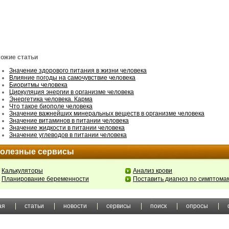
ожие статьи
Значение здорового питания в жизни человека
Влияние погоды на самочувствие человека
Биоритмы человека
Циркуляция энергии в организме человека
Энергетика человека. Карма
Что такое биополе человека
Значение важнейших минеральных веществ в организме человека
Значение витаминов в питании человека
Значение жидкости в питании человека
Значение углеводов в питании человека
олезные сервисы
Калькуляторы
Анализ крови
Планирование беременности
Поставить диагноз по симптома
ая
статьи
новости
сервисы
поиск
опросы