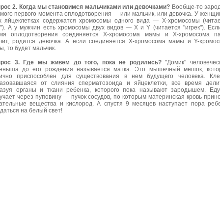
рос 2. Когда мы становимся мальчиками или девочками?
Вообще-то заро
амого первого момента оплодотворения — или мальчик, или девочка. У женщи
х яйцеклетках содержатся хромосомы одного вида — Х-хромосомы (чита
с"). А у мужчин есть хромосомы двух видов — X и Y (читается "игрек"). Есл
мя оплодотворения соединяется Х-хромосома мамы и Х-хромосома па
чит, родится девочка. А если соединяется Х-хромосома мамы и Y-хромо
ы, то будет мальчик.
рос 3. Где мы живем до того, пока не родились?
"Домик" человечес
еныша до его рождения называется матка. Это мышечный мешок, кото
ично приспособлен для существования в нем будущего человека. Кле
азовавшаяся от слияния сперматозоида и яйцеклетки, все время дели
азуя органы и ткани ребенка, которого пока называют зародышем. Ед
учает через пуповину — пучок сосудов, по которым материнская кровь прин
ательные вещества и кислород. А спустя 9 месяцев наступает пора реб
даться на белый свет!