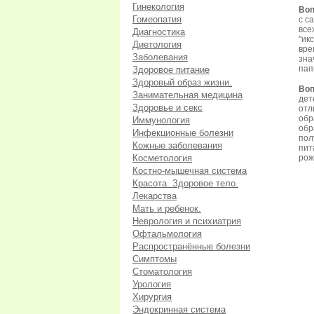
Гинекология
Воп
Гомеопатия
с с
все
Диагностика
"ик
Диетология
вре
Заболевания
зна
пап
Здоровое питание
Здоровый образ жизни.
Воп
Занимательная медицина
дет
Здоровье и секс
отл
обр
Иммунология
обр
Инфекционные болезни
пол
Кожные заболевания
пит
Косметология
рож
Костно-мышечная система
Красота. Здоровое тело.
Лекарства
Мать и ребенок.
Неврология и психиатрия
Офтальмология
Распространённые болезни
Симптомы
Стоматология
Урология
Хирургия
Эндокринная система