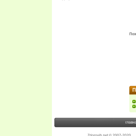
Пох
П
главн
Zdorovih.net © 2007-2020
.