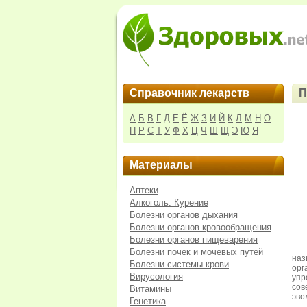
Справочник лекарств
П
А
Б
В
Г
Д
Е
Ё
Ж
З
И
Й
К
Л
М
Н
О
П
Р
С
Т
У
Ф
Х
Ц
Ч
Ш
Щ
Э
Ю
Я
Материалы
Аптеки
Алкоголь. Курение
Болезни органов дыхания
Болезни органов кровообращения
Болезни органов пищеварения
Болезни почек и мочевых путей
наз
Болезни системы крови
орг
Вирусология
упр
сов
Витамины
эво
Генетика