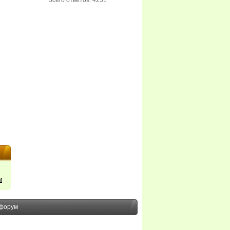
Всего ответов: 4251
м
форум