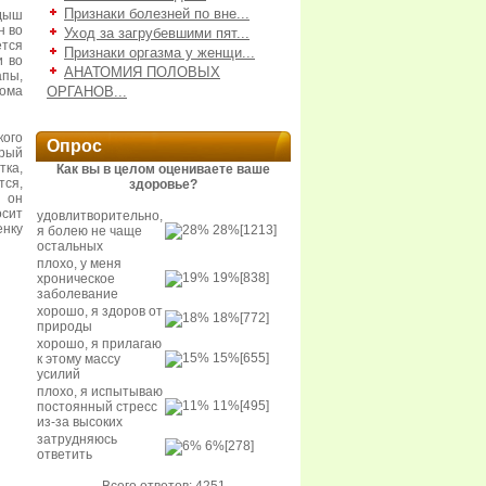
Признаки болезней по вне...
дыш
н во
Уход за загрубевшими пят...
ется
Признаки оргазма у женщи...
и во
АНАТОМИЯ ПОЛОВЫХ
пы,
сома
ОРГАНОВ...
кого
Опрос
рый
тка,
Как вы в целом оцениваете ваше
тся,
здоровье?
у он
осит
удовлитворительно,
енку
28%
[1213]
я болею не чаще
остальных
плохо, у меня
19%
[838]
хроническое
заболевание
хорошо, я здоров от
18%
[772]
природы
хорошо, я прилагаю
15%
[655]
к этому массу
усилий
плохо, я испытываю
11%
[495]
постоянный стресс
из-за высоких
затрудняюсь
6%
[278]
ответить