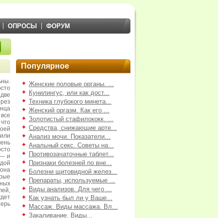
ОПРОСЫ
ФОРУМ
Популярное
ьны.
Женские половые органы. ...
осто
Кунилингус, или как дост...
две
Техника глубокого минета...
ерез
онца
Женский оргазм. Как его ...
все
Золотистый стафилококк. ...
 что
Средства, снижающие арте...
воей
или
Анализ мочи. Показатели...
чень
Анальный секс. Советы на...
сто
Противозачаточные таблет...
 — и
Признаки болезней по вне...
ждой
 она
Болезни щитовидной желез...
орые
Препараты, используемые ...
чных
Виды анализов. Для чего ...
ей,
удет
Как узнать был ли у Ваше...
перь
Массаж. Виды массажа. Вл...
Закаливание. Виды...