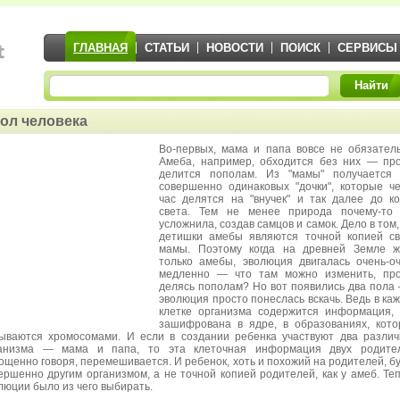
ГЛАВНАЯ
СТАТЬИ
НОВОСТИ
ПОИСК
СЕРВИСЫ
Найти
ол человека
Во-первых, мама и папа вовсе не обязател
Амеба, например, обходится без них — пр
делится пополам. Из "мамы" получается 
совершенно одинаковых "дочки", которые ч
час делятся на "внучек" и так далее до к
света. Тем не менее природа почему-то 
усложнила, создав самцов и самок. Дело в том,
детишки амебы являются точной копией с
мамы. Поэтому когда на древней Земле ж
только амебы, эволюция двигалась очень-о
медленно — что там можно изменить, про
делясь пополам? Но вот появились два пола
эволюция просто понеслась вскачь. Ведь в ка
клетке организма содержится информация,
зашифрована в ядре, в образованиях, кот
ываются хромосомами. И если в создании ребенка участвуют два разли
анизма — мама и папа, то эта клеточная информация двух родител
ощенно говоря, перемешивается. И ребенок, хоть и похожий на родителей, б
ершенно другим организмом, а не точной копией родителей, как у амеб. Те
люции было из чего выбирать.