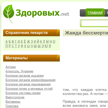
ГЛАВНАЯ
Жажда бессмерт
Справочник лекарств
А
Б
В
Г
Д
Е
Ё
Ж
З
И
Й
К
Л
М
Н
О
П
Р
С
Т
У
Ф
Х
Ц
Ч
Ш
Щ
Э
Ю
Я
Материалы
Аптеки
Алкоголь. Курение
Болезни органов дыхания
Болезни органов кровообращения
Болезни органов пищеварения
Болезни почек и мочевых путей
том, что каждая клетка
Болезни системы крови
количества раз. А потом —
Вирусология
Правда, в легендах говор
Витамины
всем виновата змея, или 
Генетика