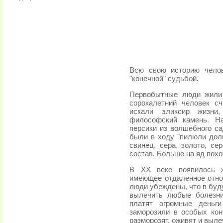
Всю свою историю челов
"конечной" судьбой.
Первобытные люди жили 
сорокалетний человек с
искали эликсир жизни
философский камень. На
персики из волшебного са
были в ходу "пилюли долг
свинец, сера, золото, се
состав. Больше на яд похо
В XX веке появилось ж
имеющее отдаленное отно
люди убеждены, что в буд
вылечить любые болезни
платят огромные деньг
заморозили в особых конт
разморозят, оживят и выле