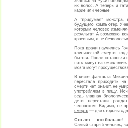
звались на Руси половцами
их волос. А теперь и тат
карие или черные.
А "придумал" монстра, 
будущего, компьютер. Уче
которым человек изменялс
результат. А возможно, к
красивым, а не безволосы
Пока врачи научились "о
клинической смерти, ког
бьется. После остановки 
пять минут на оживление.
мозга могут просуществова
В книге фантаста Михаил
перестала приходить н
смерти нет, значит, не ум
употребляем в пищу. Исч
ведь главная биологичес
дети перестали рождат
человеком. Видимо, не з
смерть
— две стороны одн
Сто лет — кто больше!
Самый старый человек, во