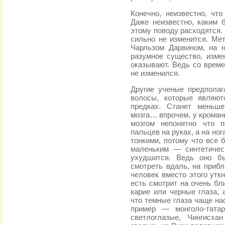
Конечно, неизвестно, чт
Даже неизвестно, каким 
этому поводу расходятся.
сильно не изменится. Ме
Чарльзом Дарвином, на 
разумное существо, изме
оказывают. Ведь со врем
не изменился.
Другие ученые предполаг
волосы, которые являют
предках. Станет меньше
мозга… впрочем, у кромань
мозгом непонятно что п
пальцев на руках, а на н
тонкими, потому что все
маленьким — синтетичес
ухудшится. Ведь оно бы
смотреть вдаль, на приб
человек вместо этого утк
есть смотрит на очень бл
карие или черные глаза, 
что темные глаза чаще на
пример — монголо-тата
светлоглазые, Чингисх