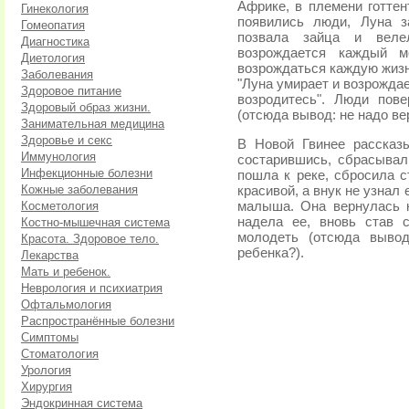
Африке, в племени готтен
Гинекология
появились люди, Луна з
Гомеопатия
позвала зайца и веле
Диагностика
возрождается каждый м
Диетология
возрождаться каждую жизн
Заболевания
"Луна умирает и возрождае
Здоровое питание
возродитесь". Люди пов
Здоровый образ жизни.
(отсюда вывод: не надо ве
Занимательная медицина
Здоровье и секс
В Новой Гвинее рассказ
Иммунология
состарившись, сбрасывал
Инфекционные болезни
пошла к реке, сбросила 
Кожные заболевания
красивой, а внук не узнал
Косметология
малыша. Она вернулась 
надела ее, вновь став 
Костно-мышечная система
молодеть (отсюда вывод
Красота. Здоровое тело.
ребенка?).
Лекарства
Мать и ребенок.
Неврология и психиатрия
Офтальмология
Распространённые болезни
Симптомы
Стоматология
Урология
Хирургия
Эндокринная система