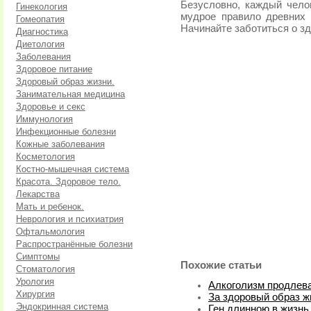
Безусловно, каждый чело
Гинекология
мудрое правило древних 
Гомеопатия
Начинайте заботиться о здо
Диагностика
Диетология
Заболевания
Здоровое питание
Здоровый образ жизни.
Занимательная медицина
Здоровье и секс
Иммунология
Инфекционные болезни
Кожные заболевания
Косметология
Костно-мышечная система
Красота. Здоровое тело.
Лекарства
Мать и ребенок.
Неврология и психиатрия
Офтальмология
Распространённые болезни
Симптомы
Похожие статьи
Стоматология
Урология
Алкоголизм продлев
Хирургия
За здоровый образ ж
Эндокринная система
Ген длинною в жизнь