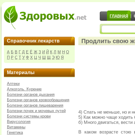
ГЛАВНАЯ
Продлить свою ж
Справочник лекарств
А
Б
В
Г
Д
Е
Ё
Ж
З
И
Й
К
Л
М
Н
О
П
Р
С
Т
У
Ф
Х
Ц
Ч
Ш
Щ
Э
Ю
Я
Материалы
Аптеки
Алкоголь. Курение
Болезни органов дыхания
Болезни органов кровообращения
Болезни органов пищеварения
Болезни почек и мочевых путей
4) Спать не меньше, но и 
Болезни системы крови
5) Как можно чаще ходить 
Вирусология
б) Много двигаться, вести
Витамины
В каком возрасте стою 
Генетика