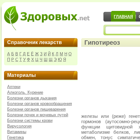
ГЛАВНАЯ
Гипотиреоз
Справочник лекарств
А
Б
В
Г
Д
Е
Ё
Ж
З
И
Й
К
Л
М
Н
О
П
Р
С
Т
У
Ф
Х
Ц
Ч
Ш
Щ
Э
Ю
Я
Материалы
Аптеки
Алкоголь. Курение
Болезни органов дыхания
Болезни органов кровообращения
Болезни органов пищеварения
Болезни почек и мочевых путей
железы или (реже) гене
Болезни системы крови
гормонов (аутосомно-ре
Вирусология
функции щитовидной 
Витамины
метаболизме белков, ли
Генетика
обмен, тонус симпатич