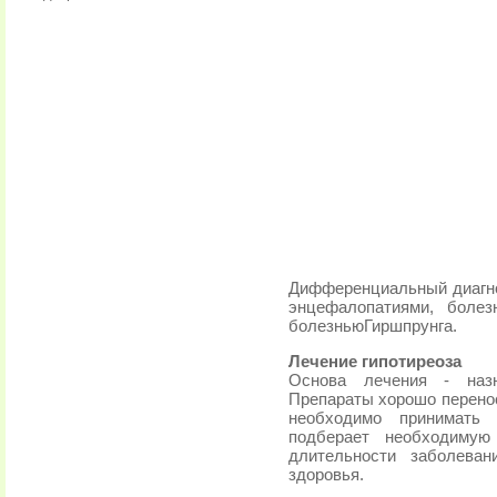
Дифференциальный диагноз
энцефалопатиями, болез
болезньюГиршпрунга.
Лечение гипотиреоза
Основа лечения - назн
Препараты хорошо перенос
необходимо принимать 
подберает необходимую
длительности заболеван
здоровья.