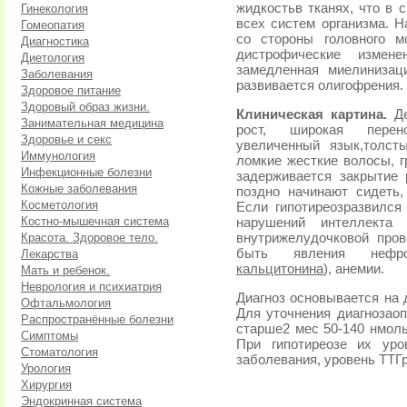
жидкостьв тканях, что в 
Гинекология
всех систем организма. 
Гомеопатия
со стороны головного м
Диагностика
дистрофические измен
Диетология
замедленная миелинизац
Заболевания
развивается олигофрения.
Здоровое питание
Здоровый образ жизни.
Клиническая картина.
Д
Занимательная медицина
рост, широкая перенос
Здоровье и секс
увеличенный язык,толст
Иммунология
ломкие жесткие волосы, г
Инфекционные болезни
задерживается закрытие 
Кожные заболевания
поздно начинают сидеть, 
Косметология
Если гипотиреозразвился 
Костно-мышечная система
нарушений интеллекта 
Красота. Здоровое тело.
внутрижелудочковой пров
быть явления нефрок
Лекарства
кальцитонина
), анемии.
Мать и ребенок.
Неврология и психиатрия
Диагноз основывается на 
Офтальмология
Для уточнения диагнозаоп
Распространённые болезни
старше2 мес 50-140 нмоль/
Симптомы
При гипотиреозе их уро
Стоматология
заболевания, уровень ТТГ
Урология
Хирургия
Эндокринная система