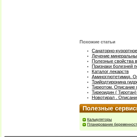
Похожие статьи
Санаторно-курортное
Лечение минеральны
Полезные свойства 
Признаки болезней п
Каталог лекарств
Аминоглютетимид. О
Трийодтиронина гидр
Тиреотом. Описание 
Тиреоидин ( Тиротан)
Новотирал . Описани
Полезные серви
Калькуляторы
Планирование беременнос