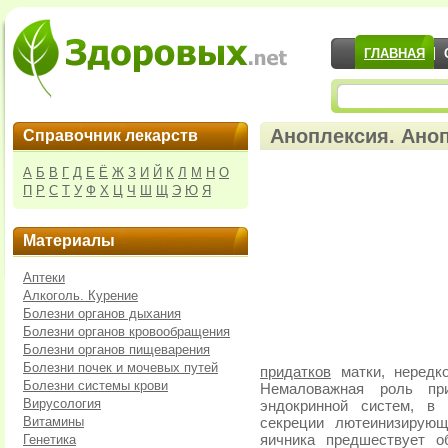
ГЛАВНАЯ
Аноплексия. Ано
Справочник лекарств
А
Б
В
Г
Д
Е
Ё
Ж
З
И
Й
К
Л
М
Н
О
П
Р
С
Т
У
Ф
Х
Ц
Ч
Ш
Щ
Э
Ю
Я
Материалы
Аптеки
Алкоголь. Курение
Болезни органов дыхания
Болезни органов кровообращения
Болезни органов пищеварения
Болезни почек и мочевых путей
придатков
матки, нередко
Болезни системы крови
Немаловажная роль при
Вирусология
эндокринной систем, в 
Витамины
секреции лютеинизирующ
Генетика
яичника предшествует о