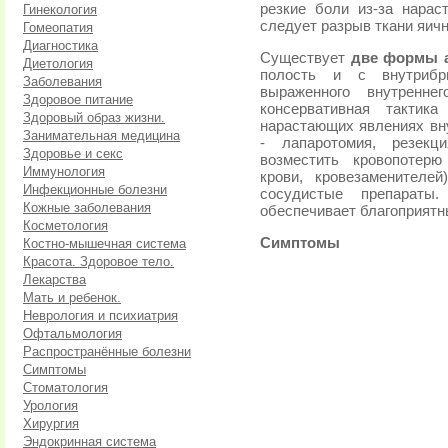
резкие боли из-за нарас
Гинекология
следует разрыв ткани яичн
Гомеопатия
Диагностика
Существует
две формы 
Диетология
полость и с внутрибр
Заболевания
выраженного внутренне
Здоровое питание
консервативная тактик
Здоровый образ жизни.
нарастающих явлениях вну
Занимательная медицина
- лапаротомия, резекц
Здоровье и секс
возместить кровопотерю
Иммунология
крови, кровезаменителе
Инфекционные болезни
сосудистые препараты
Кожные заболевания
обеспечивает благоприятн
Косметология
Симптомы
Костно-мышечная система
Красота. Здоровое тело.
Лекарства
Мать и ребенок.
Неврология и психиатрия
Офтальмология
Распространённые болезни
Симптомы
Стоматология
Урология
Хирургия
Эндокринная система