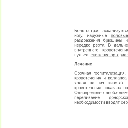
Боль острая, локализуетс
ногу, наружные
половы
раздражения брюшины и
нередко
рвота
. В дальн
внутреннего кровотечен
пульса,
снижение артериа
Лечение
Срочная госпитализация.
кровотечения и коллапса 
холод на низ живота). 
кровотечения показана оп
Одновременно необходимо
переливание донорск
необходимости вводят сер