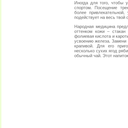
Иногда для того, чтобы 
спортом. Посещение тре
более привлекательной,
подействует на весь твой 
Народная медицина пред
оттенком кожи – стакан 
фолиевая кислота и карот
усвоению железа. Замени 
крапивой. Для его приг
несколько сухих ягод ряби
обычный чай. Этот напито