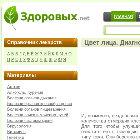
ГЛАВНАЯ
Цвет лица. Диагн
Справочник лекарств
А
Б
В
Г
Д
Е
Ё
Ж
З
И
Й
К
Л
М
Н
О
П
Р
С
Т
У
Ф
Х
Ц
Ч
Ш
Щ
Э
Ю
Я
Материалы
Аптеки
Алкоголь. Курение
Болезни органов дыхания
Болезни органов кровообращения
Болезни органов пищеварения
Болезни почек и мочевых путей
И, возможно, нездоровый 
Болезни системы крови
количества отмерших клет
Вирусология
Для того чтобы улучши
очистить его с помощью 
Витамины
типу кожи. Они бережно с
Генетика