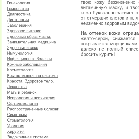
твою кожу безжизненно 
Гинекология
витаминную маску, и тво
Гомеопатия
кожа буквально засияет о
Диагностика
от отмерших клеток и пыл
Диетология
неизменно здоровым видо
Заболевания
Здоровое питание
На оттенок кожи отрица
Здоровый образ жизни.
желто-серой, снижается
Занимательная медицина
покрывается морщинками 
Здоровье и секс
далеко не полный списо
Иммунология
бросить курить!
Инфекционные болезни
Кожные заболевания
Косметология
Костно-мышечная система
Красота. Здоровое тело.
Лекарства
Мать и ребенок.
Неврология и психиатрия
Офтальмология
Распространённые болезни
Симптомы
Стоматология
Урология
Хирургия
Эндокринная система