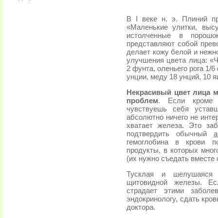
В I веке н. э. Плиний п
«Маленькие улитки, выс
истолченные в порошо
представляют собой прево
делает кожу белой и нежн
улучшения цвета лица: «Ч
2 фунта, оленьего рога 1/6
унции, меду 18 унций, 10 
Некрасивый цвет лица м
проблем
. Если кроме 
чувствуешь себя уставш
абсолютно ничего не интер
хватает железа. Это за
подтвердить обычный
а
гемоглобина в крови п
продукты, в которых мног
(их нужно съедать вместе 
Тусклая и шелушаяся 
щитовидной железы. Ес
страдает этими заболе
эндокринологу, сдать кро
доктора.