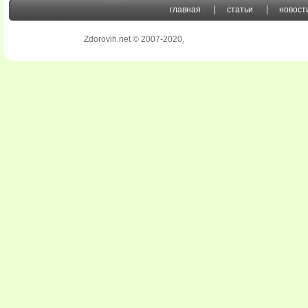
главная
статьи
новост
Zdorovih.net © 2007-2020
.