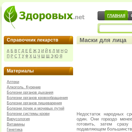
ГЛАВНАЯ
Маски для лица
Справочник лекарств
А
Б
В
Г
Д
Е
Ё
Ж
З
И
Й
К
Л
М
Н
О
П
Р
С
Т
У
Ф
Х
Ц
Ч
Ш
Щ
Э
Ю
Я
Материалы
Аптеки
Алкоголь. Курение
Болезни органов дыхания
Болезни органов кровообращения
Болезни органов пищеварения
Болезни почек и мочевых путей
Болезни системы крови
Недостаток народных с
Вирусология
один. Они гораздо мене
готовить, затем сраз
Витамины
подавляющем большинстве
Генетика