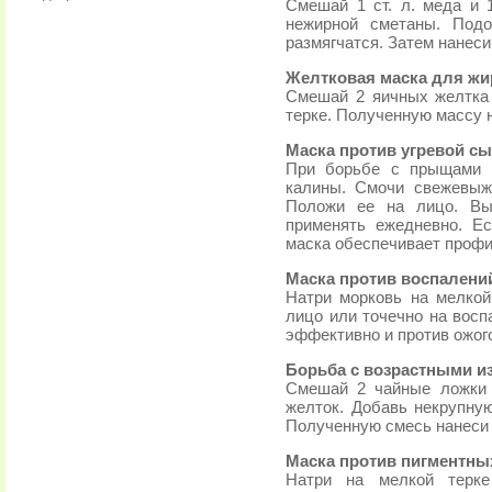
Смешай 1 ст. л. меда и 1
нежирной сметаны. Подо
размягчатся. Затем нанеси
Желтковая маска для жи
Смешай 2 яичных желтка 
терке. Полученную массу н
Маска против угревой с
При борьбе с прыщами 
калины. Смочи свежевыж
Положи ее на лицо. Вы
применять ежедневно. Ес
маска обеспечивает профи
Маска против воспалени
Натри морковь на мелкой
лицо или точечно на восп
эффективно и против ожог
Борьба с возрастными и
Смешай 2 чайные ложки 
желток. Добавь некрупную
Полученную смесь нанеси н
Маска против пигментны
Натри на мелкой терке