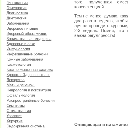
того, полученная смес
Гинекология
консистенцией.
Гомеопатия
Диагностика
Тем не менее, думаю, каж
Диетология
два раза в неделю, чтобы
Заболевания
лучше проводить курсами,
Здоровое питание
2-3 недель. Помни, что
Здоровый образ жизни.
важна регулярность!
Занимательная медицина
Здоровье и секс
Иммунология
Инфекционные болезни
Кожные заболевания
Косметология
Костно-мышечная система
Красота. Здоровое тело.
Лекарства
Мать и ребенок.
Неврология и психиатрия
Офтальмология
Распространённые болезни
Симптомы
Стоматология
Урология
Хирургия
Очищающая и витаминиз
Эндокринная система