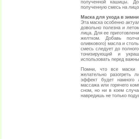
полученной кашицы. До
полученную смесь на лицо 
Маска для ухода в зимн
Эта маска особенно актуал
довольно полезна и лето
лица. Для ее приготовлен
желтком. Добавь полч
оливкового) масла и столь
смесь следует до полного
тонизирующий и укра
использовать перед важн
Помни, что все маски 
желательно разогреть л
эффект будет намного 
массажа или горячего ком
сном, но ни в коем случа
навредишь не только подуш