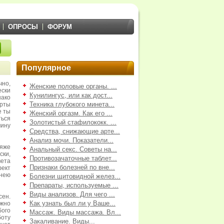
ОПРОСЫ
ФОРУМ
Популярное
чно,
Женские половые органы. ...
ески
Кунилингус, или как дост...
нако
Техника глубокого минета...
ерты
е ты
Женский оргазм. Как его ...
ься
Золотистый стафилококк. ...
ину
Средства, снижающие арте...
Анализ мочи. Показатели...
яже
Анальный секс. Советы на...
ки,
Противозачаточные таблет...
вета
Признаки болезней по вне...
ект
нею
Болезни щитовидной желез...
Препараты, используемые ...
Виды анализов. Для чего ...
сен.
Как узнать был ли у Ваше...
ожно
ого
Массаж. Виды массажа. Вл...
боту
Закаливание. Виды...