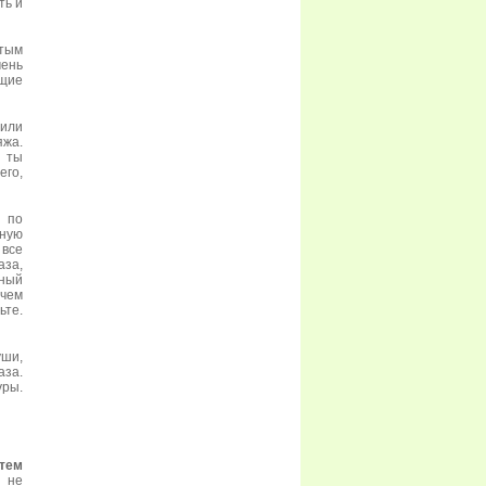
ть и
стым
чень
ющие
 или
яжа.
м ты
его,
я по
ьную
все
аза,
ьный
ичем
ьте.
уши,
аза.
уры.
 тем
 не