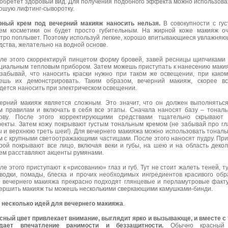
обретет здоровый вид. Для получения подобного эффекта можно использова
ошую лифтинг-сыворотку.
ный крем под вечерний макияж наносить нельзя.
В совокупности с гу
ем косметики он будет просто губительным. На жирной коже макияж о
тро поплывет. Поэтому используй легкие, хорошо впитывающиеся увлажня
дства, желательно на водной основе.
ле этого скорректируй пинцетом форму бровей, завей ресницы щипчиками
циальным тепловым прибором. Затем можешь приступать к нанесению маки
забывай, что наносить краски нужно при таком же освещении, при како
ешь их демонстрировать. Таким образом, вечерний макияж, скорее вс
дется наносить при электрическом освещении.
ерний макияж является сложным. Это значит, что он должен выполнятьс
м правилам и включать в себя все этапы. Сначала наносят базу – тонал
ову. После этого корректирующими средствами тщательно скрывают 
екты. Затем кожу покрывают густым тональным кремом (не забывай про гл
ы и верхнюю треть шеи!). Для вечернего макияжа можно использовать тонал
м с крупными светоотражающими частицами. После этого наносят пудру. Пр
рой покрывают все лицо, включая веки и губы, на шею и на область декол
ем расставляют акценты румянами.
ле этого приступают к «рисованию» глаз и губ. Тут не стоит жалеть теней, т
водки, помады, блеска и прочих необходимых ингредиентов красивого обр
 вечернего макияжа прекрасно подходят глянцевые и перламутровые факт
ершить макияж ты можешь несколькими сверкающими камушками-бинди.
 несколько идей для вечернего макияжа
.
сный цвет привлекает внимание, выглядит ярко и вызывающе, и вместе с
здает впечатление ранимости и беззащитности.
Обычно красный