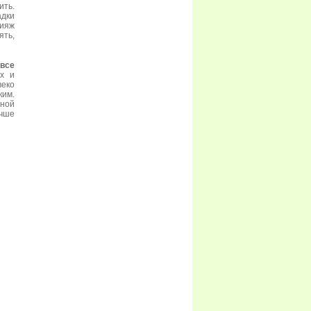
ить.
адки
кияж
ять,
 все
ых и
веко
ким.
сной
учше