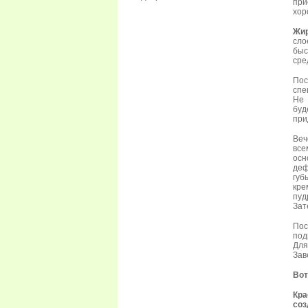
при
хор
Жир
сло
быс
сре
Пос
спе
Не 
буд
при
Веч
все
осн
деф
губ
кре
пуд
Зат
Пос
под
Для
Зав
Вот
Кра
со