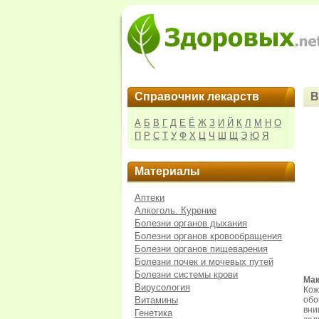
Справочник лекарств
В
А
Б
В
Г
Д
Е
Ё
Ж
З
И
Й
К
Л
М
Н
О
П
Р
С
Т
У
Ф
Х
Ц
Ч
Ш
Щ
Э
Ю
Я
Материалы
Аптеки
Алкоголь. Курение
Болезни органов дыхания
Болезни органов кровообращения
Болезни органов пищеварения
Болезни почек и мочевых путей
Болезни системы крови
Мак
Вирусология
Кож
Витамины
обо
вни
Генетика