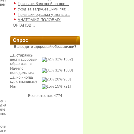
нет
Признаки болезней по вне...
лем,
Уход за загрубевшими пят...
Признаки оргазма у женщи...
АНАТОМИЯ ПОЛОВЫХ
ОРГАНОВ...
Опрос
Вы ведете здоровый образ жизни?
Да, стараюсь
32%
[1562]
вести здоровый
образ жизни
Начну с
31%
[1508]
понедельника
Да, но иногда
20%
[983]
курю (выпиваю)
15%
[721]
Нет
Всего ответов: 4774
жу к
аска
ние.
ивно
очи
ся и