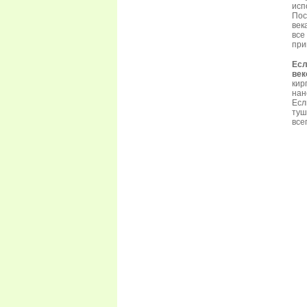
исп
Пос
век
все
при
Есл
век
кир
нан
Есл
туш
все