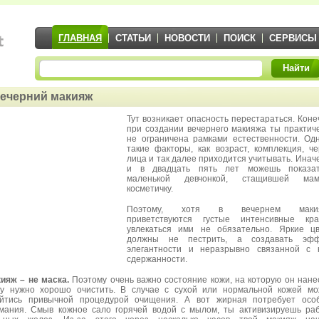
ГЛАВНАЯ
СТАТЬИ
НОВОСТИ
ПОИСК
СЕРВИСЫ
Найти
ечерний макияж
Тут возникает опасность перестараться. Коне
при создании вечернего макияжа ты практич
не ограничена рамками естественности. Од
такие факторы, как возраст, комплекция, ч
лица и так далее приходится учитывать. Инач
и в двадцать пять лет можешь показат
маленькой девчонкой, стащившей мам
косметичку.
Поэтому, хотя в вечернем маки
приветствуются густые интенсивные крас
увлекаться ими не обязательно. Яркие ц
должны не пестрить, а создавать эфф
элегантности и неразрывно связанной с 
сдержанности.
ияж – не маска.
Поэтому очень важно состояние кожи, на которую он нане
у нужно хорошо очистить. В случае с сухой или нормальной кожей м
йтись привычной процедурой очищения. А вот жирная потребует особ
мания. Смыв кожное сало горячей водой с мылом, ты активизируешь ра