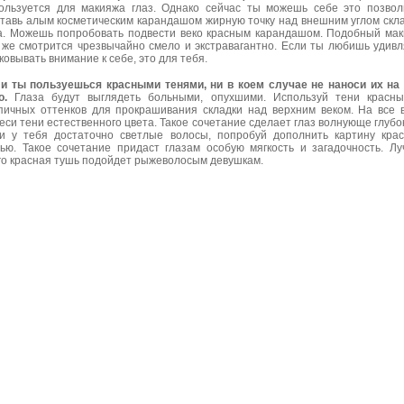
ользуется для макияжа глаз. Однако сейчас ты можешь себе это позвол
тавь алым косметическим карандашом жирную точку над внешним углом скл
а. Можешь попробовать подвести веко красным карандашом. Подобный ма
 же смотрится чрезвычайно смело и экстравагантно. Если ты любишь удивл
ковывать внимание к себе, это для тебя.
и ты пользуешься красными тенями, ни в коем случае не наноси их на
о.
Глаза будут выглядеть больными, опухшими. Используй тени красн
пичных оттенков для прокрашивания складки над верхним веком. На все 
еси тени естественного цвета. Такое сочетание сделает глаз волнующе глубо
и у тебя достаточно светлые волосы, попробуй дополнить картину кра
ью. Такое сочетание придаст глазам особую мягкость и загадочность. Л
го красная тушь подойдет рыжеволосым девушкам.