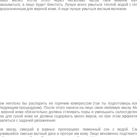
ьных желез. Из-за этого через несколько часов твой макияж нач
мазываться, а лицо будет блестеть. Лучше всего умыться теплой водой с ге
дназначенным для жирной кожи. А еще лучше умыться кислым молоком.
ем неплохо бы распарить ее горячим компрессом (так ты подготовишь ко
ледующим процедурам). После этого нанеси на лицо свою любимую маску. М
 жирной кожи обязательно должна стягивать поры и уменьшать салоотделе
ка для сухой кожи не должна содержать много жиров, но при этом эффект
авляться с задачей увлажнения.
ыв маску, смешай в равных пропорциях лимонный сок с водой. См
учившейся смесью ватный диск и протри им кожу. Лицо мгновенно подтянет