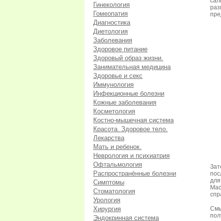
сал
Гинекология
раз
Гомеопатия
пре
Диагностика
Диетология
Заболевания
Здоровое питание
Здоровый образ жизни.
Занимательная медицина
Здоровье и секс
Иммунология
Инфекционные болезни
Кожные заболевания
Косметология
Костно-мышечная система
Красота. Здоровое тело.
Лекарства
Мать и ребенок.
Неврология и психиатрия
Офтальмология
Зат
Распространённые болезни
пос
для
Симптомы
Мас
Стоматология
спр
Урология
Хирургия
См
пол
Эндокринная система