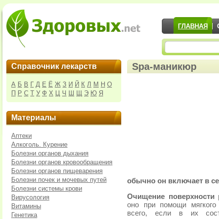
ГЛАВНАЯ
Spa-маникюр
Справочник лекарств
А
Б
В
Г
Д
Е
Ё
Ж
З
И
Й
К
Л
М
Н
О
П
Р
С
Т
У
Ф
Х
Ц
Ч
Ш
Щ
Э
Ю
Я
Материалы
Аптеки
Алкоголь. Курение
Болезни органов дыхания
Болезни органов кровообращения
Болезни органов пищеварения
Болезни почек и мочевых путей
обычно он включает в с
Болезни системы крови
Очищение поверхности 
Вирусология
оно при помощи мягкого
Витамины
всего, если в их сост
Генетика