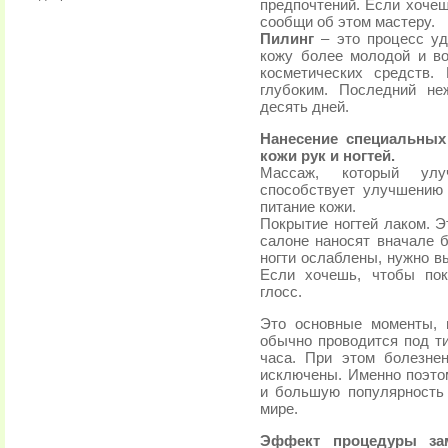
предпочтений. Если хочеш
сообщи об этом мастеру.
Пилинг
– это процесс уд
кожу более молодой и в
косметических средств.
глубоким. Последний не
десять дней.
Нанесение специальных
кожи рук и ногтей.
Массаж, который улу
способствует улучшению 
питание кожи.
Покрытие ногтей лаком. 
салоне наносят вначале б
ногти ослаблены, нужно 
Если хочешь, чтобы по
глосс.
Это основные моменты, 
обычно проводится под т
часа. При этом болезне
исключены. Именно поэто
и большую популярность 
мире.
Эффект процедуры зам