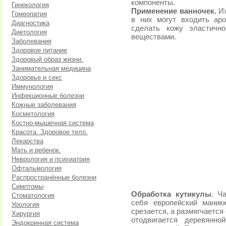
компоненты.
Гинекология
Применение ванночек.
Их
Гомеопатия
в них могут входить ар
Диагностика
сделать кожу эластично
Диетология
веществами.
Заболевания
Здоровое питание
Здоровый образ жизни.
Занимательная медицина
Здоровье и секс
Иммунология
Инфекционные болезни
Кожные заболевания
Косметология
Костно-мышечная система
Красота. Здоровое тело.
Лекарства
Мать и ребенок.
Неврология и психиатрия
Офтальмология
Распространённые болезни
Симптомы
Обработка кутикулы
. Ч
Стоматология
себя европейский маник
Урология
срезается, а размягчается
Хирургия
отодвигается деревянн
Эндокринная система