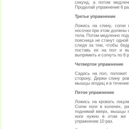
секунд, а потом медлен
Проделай упражнение 6 ра
Третье упражнение
Ложись на спину, согни 
носочки при этом должны 
тела. Потом медленно подн
поясница не станут одной
следя за тем, чтобы бед
поставь ее на пол и в
выпрямить и согнуть по 8 р
Четвертое упражнение
Садись на пол, положит 
сторону. Держи спину ро
мышцы ягодиц и в течение
Пятое упражнение
Ложись на кровать лицом
Согни ноги в коленях, р
поднимай вверх, мышцы я
ноги нужно в этом же 
упражнение 10 раз.