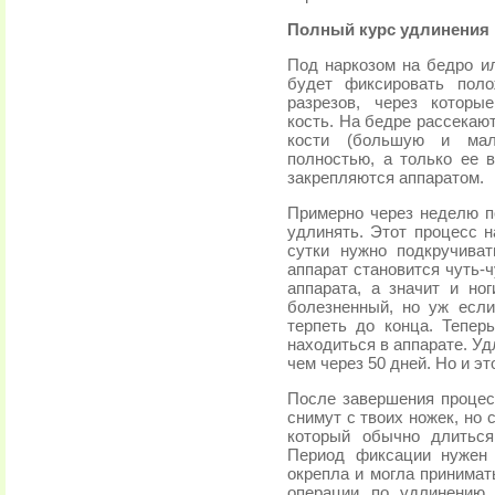
Полный курс удлинения 
Под наркозом на бедро ил
будет фиксировать поло
разрезов, через которы
кость. На бедре рассекают
кости (большую и мал
полностью, а только ее 
закрепляются аппаратом.
Примерно через неделю п
удлинять. Этот процесс н
сутки нужно подкручиват
аппарат становится чуть-
аппарата, а значит и но
болезненный, но уж есл
терпеть до конца. Тепер
находиться в аппарате. Уд
чем через 50 дней. Но и эт
После завершения процес
снимут с твоих ножек, но 
который обычно длитьс
Период фиксации нужен 
окрепла и могла принимат
операции по удлинению 