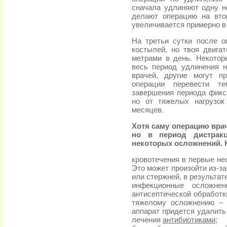
сначала удлиняют одну но
делают операцию на вто
увеличивается примерно в 
На третьи сутки после 
костылей, но твоя двигат
метрами в день. Некотор
весь период удлинения 
врачей, другие могут п
операции перевести т
завершения периода фикс
но от тяжелых нагрузок
месяцев.
Хотя саму операцию вра
но в период дистрак
некоторых осложнений. К
кровотечения в первые не
Это может произойти из-з
или стержней, в результат
инфекционные осложне
антисептической обработк
тяжелому осложнению – 
аппарат придется удалить
лечения
антибиотиками
;