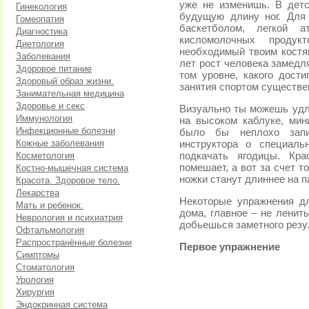
уже не изменишь. В дет
Гинекология
будущую длину ног. Для
Гомеопатия
баскетболом, легкой а
Диагностика
кисломолочных продук
Диетология
необходимый твоим костям
Заболевания
лет рост человека замедл
Здоровое питание
том уровне, какого дости
Здоровый образ жизни.
занятия спортом существен
Занимательная медицина
Здоровье и секс
Визуально ты можешь удл
Иммунология
на высоком каблуке, ми
Инфекционные болезни
было бы неплохо запи
Кожные заболевания
инструктора о специаль
Косметология
подкачать ягодицы. Кр
помешает, а вот за счет то
Костно-мышечная система
ножки станут длиннее на п
Красота. Здоровое тело.
Лекарства
Некоторые упражнения д
Мать и ребенок.
дома, главное – не ленить
Неврология и психиатрия
добьешься заметного резу
Офтальмология
Распространённые болезни
Первое упражнение
Симптомы
Стоматология
Урология
Хирургия
Эндокринная система