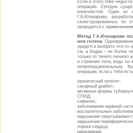
Если и этого тебе недоста
операция. Сегодня суще
конечностей. Один из 
Г.А.Илизарова, разрабо
сконструированных по э
проводится с применением
Метод Г.А.Илизарова по
или голени.
Одновременны
придется выбрать что-то 
см, а бедра – не более ч
только от твоего личного 
и строения тела, ведь ты 
непропорциональным. К
операции, если у тебя ест
хронический гепатит;
сахарный диабет;
активные формы туберкул
СПИД;
сифилис;
заболевания нервной сист
воспалительные заболеван
нарушения свертываемости
нарушения периферическо
пороки сердца;
наркомания.