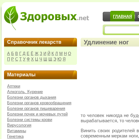
ГЛАВНАЯ
Удлинение ног
Справочник лекарств
А
Б
В
Г
Д
Е
Ё
Ж
З
И
Й
К
Л
М
Н
О
П
Р
С
Т
У
Ф
Х
Ц
Ч
Ш
Щ
Э
Ю
Я
Материалы
Аптеки
Алкоголь. Курение
Болезни органов дыхания
Болезни органов кровообращения
Болезни органов пищеварения
Болезни почек и мочевых путей
то человек никогда не бу
Болезни системы крови
вырабатывается, то челове
Вирусология
Винить своих родителей в
Витамины
современным меркам ноги,
Генетика