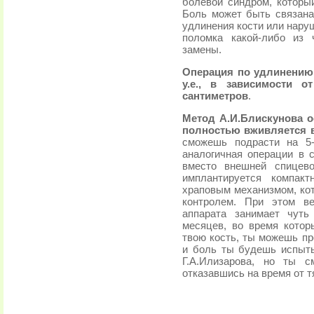
болевой синдром, которы
Боль может быть связана
удлинения кости или нару
поломка какой-либо из 
замены.
Операция по удлинению 
у.е., в зависимости 
сантиметров
.
Метод А.И.Блискунова о
полностью вживляется в
сможешь подрасти на 5-
аналогичная операции в с
вместо внешней спицево
имплантируется компак
храповым механизмом, ко
контролем. При этом в
аппарата занимает чут
месяцев, во время котор
твою кость, ты можешь п
и боль ты будешь испыты
Г.А.Илизарова, но ты 
отказавшись на время от т