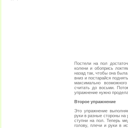
Постели на пол достаточ
колени и обопрись локтя
назад так, чтобы она была
вниз и постарайся поднять
максимально возможног
считать до восьми. Пото
упражнение нужно проделат
Второе упражнение
Это упражнение выполня
руки в разные стороны на у
ступни на пол. Теперь м
голову, плечи и руки в и