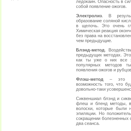
ледокаин. Опасность в сил
собой появление ожогов.
Электролиз
. В резуль
образование соляной кисл
в щелочь. Это очень гл
Химическая реакция оконч
без права на восстановле
чем предыдущие.
Блэнд-метод
. Воздейств
предыдущих методах. Это 
как ты уже о них все з
популярных методов ты
появления ожогов и рубцов
Флэш-метод
– это у
возможность того, что бу
довольно-таки усовершенс
Сиквеншиал блэнд и сик
флеш и бленд методы, в
волоски, которые были 
эпиляции. Но положитель
сокращении болезненных о
два сеанса.