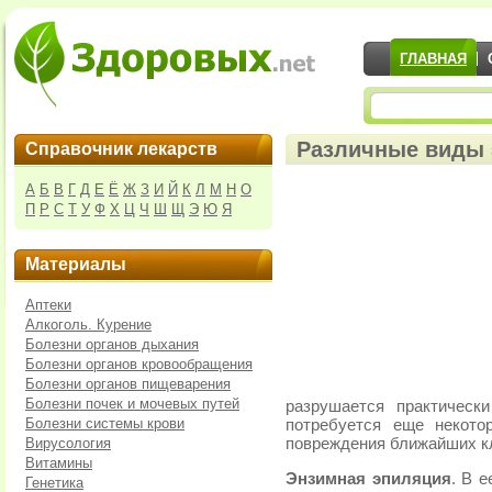
ГЛАВНАЯ
Различные виды
Справочник лекарств
А
Б
В
Г
Д
Е
Ё
Ж
З
И
Й
К
Л
М
Н
О
П
Р
С
Т
У
Ф
Х
Ц
Ч
Ш
Щ
Э
Ю
Я
Материалы
Аптеки
Алкоголь. Курение
Болезни органов дыхания
Болезни органов кровообращения
Болезни органов пищеварения
Болезни почек и мочевых путей
разрушается практическ
Болезни системы крови
потребуется еще некото
Вирусология
повреждения ближайших кл
Витамины
Энзимная эпиляция
. В 
Генетика