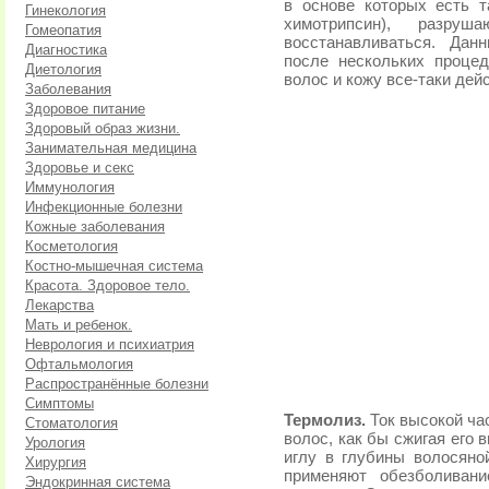
в основе которых есть т
Гинекология
химотрипсин), разр
Гомеопатия
восстанавливаться. Дан
Диагностика
после нескольких процед
Диетология
волос и кожу все-таки дей
Заболевания
Здоровое питание
Здоровый образ жизни.
Занимательная медицина
Здоровье и секс
Иммунология
Инфекционные болезни
Кожные заболевания
Косметология
Костно-мышечная система
Красота. Здоровое тело.
Лекарства
Мать и ребенок.
Неврология и психиатрия
Офтальмология
Распространённые болезни
Симптомы
Термолиз.
Ток высокой ча
Стоматология
волос, как бы сжигая его 
Урология
иглу в глубины волосяно
Хирургия
применяют обезболивани
Эндокринная система