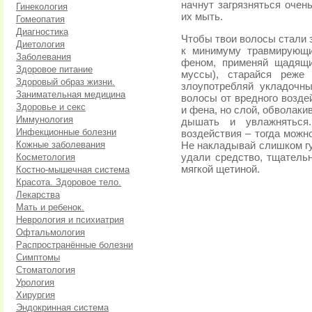
начнут загрязняться очен
Гинекология
их мыть.
Гомеопатия
Диагностика
Чтобы твои волосы стали 
Диетология
к минимуму травмирующи
Заболевания
феном, применяй щадящи
Здоровое питание
муссы), старайся реже
Здоровый образ жизни.
злоупотребляй укладочн
Занимательная медицина
волосы от вредного возде
Здоровье и секс
и фена, но слой, обволак
Иммунология
дышать и увлажняться.
Инфекционные болезни
воздействия – тогда можн
Кожные заболевания
Не накладывай слишком гу
Косметология
удали средство, тщатель
мягкой щетиной.
Костно-мышечная система
Красота. Здоровое тело.
Лекарства
Мать и ребенок.
Неврология и психиатрия
Офтальмология
Распространённые болезни
Симптомы
Стоматология
Урология
Хирургия
Эндокринная система