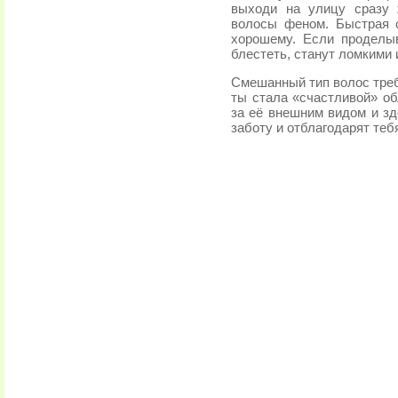
выходи на улицу сразу 
волосы феном. Быстрая 
хорошему. Если проделыв
блестеть, станут ломкими 
Смешанный тип волос треб
ты стала «счастливой» о
за её внешним видом и зд
заботу и отблагодарят те