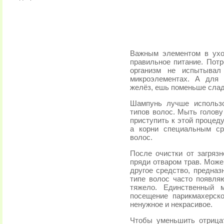
Важным элементом в ухо
правильное питание. Пот
организм не испытывал
микроэлементах. А для 
желёз, ешь поменьше сладк
Шампунь лучше использо
типов волос. Мыть голову
приступить к этой процед
а корни специальным ср
волос.
После очистки от загряз
пряди отваром трав. Мож
другое средство, предназ
типе волос часто появля
тяжело. Единственный м
посещение парикмахерско
ненужное и некрасивое.
Чтобы уменьшить отрица