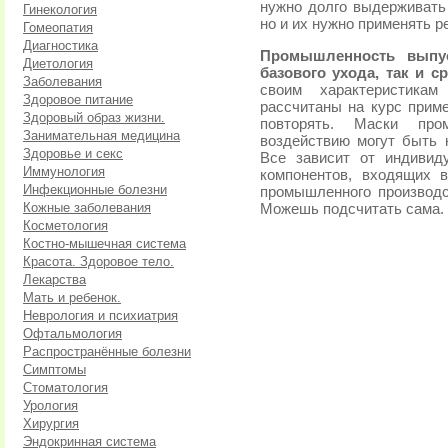
нужно долго выдерживать 
Гинекология
но и их нужно применять р
Гомеопатия
Диагностика
Промышленность выпус
Диетология
базового ухода, так и с
Заболевания
своим характеристика
Здоровое питание
рассчитаны на курс прим
Здоровый образ жизни.
повторять. Маски про
Занимательная медицина
воздействию могут быть 
Здоровье и секс
Все зависит от индивид
Иммунология
компонентов, входящих в
Инфекционные болезни
промышленного производс
Кожные заболевания
Можешь подсчитать сама.
Косметология
Костно-мышечная система
Красота. Здоровое тело.
Лекарства
Мать и ребенок.
Неврология и психиатрия
Офтальмология
Распространённые болезни
Симптомы
Стоматология
Урология
Хирургия
Эндокринная система