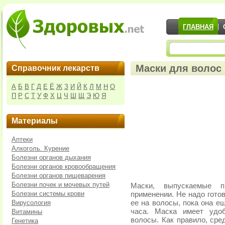
ГЛАВНАЯ
Маски для волос
Справочник лекарств
А
Б
В
Г
Д
Е
Ё
Ж
З
И
Й
К
Л
М
Н
О
П
Р
С
Т
У
Ф
Х
Ц
Ч
Ш
Щ
Э
Ю
Я
Материалы
Аптеки
Алкоголь. Курение
Болезни органов дыхания
Болезни органов кровообращения
Болезни органов пищеварения
Болезни почек и мочевых путей
Маски, выпускаемые п
Болезни системы крови
применении. Не надо гото
Вирусология
ее на волосы, пока она е
часа. Маска имеет удоб
Витамины
волосы. Как правило, ср
Генетика