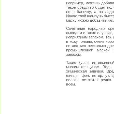
например, можешь добави
такое средство будет пол
не в баночку, а на ладо
Иначе твой шампунь быстр
маску можно добавить кап
Сочетание народных ср
выходом в таких случаях,
неприятным запахом. Так, 
в кожу головы, очень хор
оставаться несколько дн
промышленной маской 
запахом.
Такие курсы интенсивно
многим женщинам. Ведь 
химическая завивка. Вр
щипцы, фен, ветер, укл
волосы остаются редко.
всем.