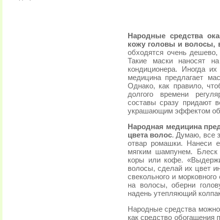
Народные средства ока
кожу головы и волосы, 
обходятся очень дешево, 
Такие маски наносят н
кондиционера. Иногда и
медицина предлагает ма
Однако, как правило, что
долгого времени регуля
составы сразу придают во
украшающим эффектом обл
Народная медицина пред
цвета волос
. Думаю, все 
отвар ромашки. Нанеси 
мягким шампунем. Блеск
коры или кофе. «Выдерж
волосы, сделай их цвет 
свекольного и морковного
на волосы, оберни голо
надень утепляющий колпак.
Народные средства можно 
как средство обогащения 