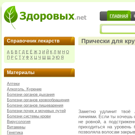
ГЛАВНАЯ
Прически для кр
Справочник лекарств
А
Б
В
Г
Д
Е
Ё
Ж
З
И
Й
К
Л
М
Н
О
П
Р
С
Т
У
Ф
Х
Ц
Ч
Ш
Щ
Э
Ю
Я
Материалы
Аптеки
Алкоголь. Курение
Болезни органов дыхания
Болезни органов кровообращения
Болезни органов пищеварения
Болезни почек и мочевых путей
Заметно удлинит твоё 
Болезни системы крови
линиями. Если ты хочешь 
Вирусология
не ровной, а подстрижен
приходиться на уровень 
Витамины
позволяла волосам закрыв
Генетика