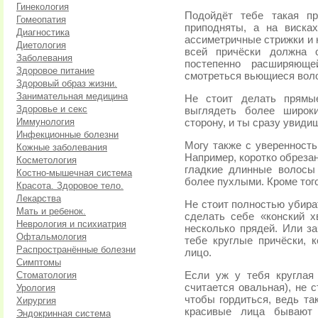
Гинекология
Подойдёт тебе такая пр
Гомеопатия
приподняты, а на виска
Диагностика
ассиметричные стрижки и 
Диетология
всей причёски должна о
Заболевания
постепенно расширяюще
Здоровое питание
смотреться вьющиеся вол
Здоровый образ жизни.
Занимательная медицина
Не стоит делать прямы
Здоровье и секс
выглядеть более широк
Иммунология
сторону, и ты сразу увиди
Инфекционные болезни
Могу также с уверенность
Кожные заболевания
Например, коротко обреза
Косметология
гладкие длинные волосы
Костно-мышечная система
более пухлыми. Кроме того
Красота. Здоровое тело.
Лекарства
Не стоит полностью убира
Мать и ребенок.
сделать себе «конский х
Неврология и психиатрия
несколько прядей. Или з
Офтальмология
тебе круглые причёски, 
Распространённые болезни
лицо.
Симптомы
Стоматология
Если уж у тебя круглая
считается овальная), не с
Урология
чтобы гордиться, ведь так
Хирургия
красивые лица бывают 
Эндокринная система