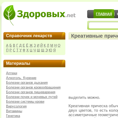
ГЛАВНАЯ
Креативные прич
Справочник лекарств
А
Б
В
Г
Д
Е
Ё
Ж
З
И
Й
К
Л
М
Н
О
П
Р
С
Т
У
Ф
Х
Ц
Ч
Ш
Щ
Э
Ю
Я
Материалы
Аптеки
Алкоголь. Курение
Болезни органов дыхания
Болезни органов кровообращения
Болезни органов пищеварения
Болезни почек и мочевых путей
выделить можно.
Болезни системы крови
Креативная прическа обыч
Вирусология
двух цветов, то есть кол
Витамины
ассиметричные геометрич
Генетика