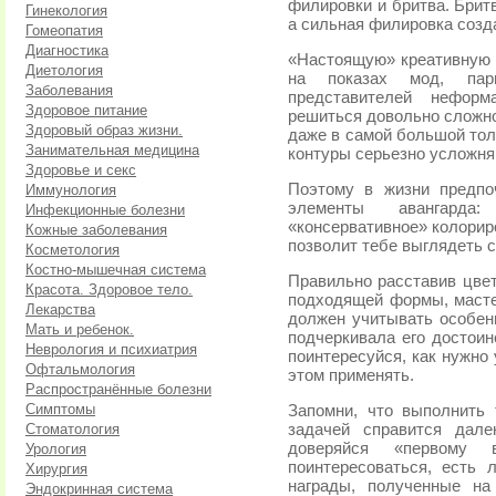
филировки и бритва. Брит
Гинекология
а сильная филировка созд
Гомеопатия
Диагностика
«Настоящую» креативную п
Диетология
на показах мод, пари
Заболевания
представителей неформ
Здоровое питание
решиться довольно сложно
Здоровый образ жизни.
даже в самой большой толпе
Занимательная медицина
контуры серьезно усложня
Здоровье и секс
Поэтому в жизни предпо
Иммунология
элементы авангарда
Инфекционные болезни
«консервативное» колориро
Кожные заболевания
позволит тебе выглядеть 
Косметология
Костно-мышечная система
Правильно расставив цве
Красота. Здоровое тело.
подходящей формы, масте
Лекарства
должен учитывать особенн
Мать и ребенок.
подчеркивала его достоин
Неврология и психиатрия
поинтересуйся, как нужно
Офтальмология
этом применять.
Распространённые болезни
Симптомы
Запомни, что выполнить 
Стоматология
задачей справится дал
доверяйся «первому 
Урология
поинтересоваться, есть 
Хирургия
награды, полученные на
Эндокринная система