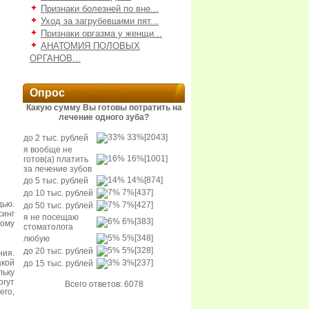
Признаки болезней по вне...
Уход за загрубевшими пят...
Признаки оргазма у женщи...
АНАТОМИЯ ПОЛОВЫХ
ОРГАНОВ...
Опрос
Какую сумму Вы готовы потратить на
лечение одного зуба?
33%
[2043]
до 2 тыс. рублей
я вообще не
16%
[1001]
готов(а) платить
за лечение зубов
14%
[874]
до 5 тыс. рублей
7%
[437]
до 10 тыс. рублей
дью.
7%
[427]
до 50 тыс. рублей
инг
я не посещаю
6%
[383]
ному
стоматолога
5%
[348]
любую
5%
[328]
до 20 тыс. рублей
ния.
акой
3%
[237]
до 15 тыс. рублей
льку
огут
Всего ответов: 6078
его,