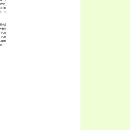
ями,
ство
ся в
 под
ужно
ется
ется
тыря
х.