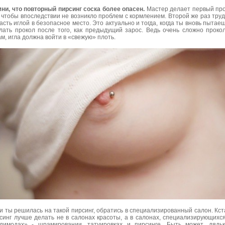
ни, что повторный пирсинг соска более опасен.
Мастер делает первый пр
, чтобы впоследствии не возникло проблем с кормлением. Второй же раз тру
асть иглой в безопасное место. Это актуально и тогда, когда ты вновь пытае
лать прокол после того, как предыдущий зарос. Ведь очень сложно проко
м, игла должна войти в «свежую» плоть.
и ты решилась на такой пирсинг, обратись в специализированный салон. Кст
синг лучше делать не в салонах красоты, а в салонах, специализирующихс
димодах» - шрамировании, татуировках и пирсинге. Быть может, дядь