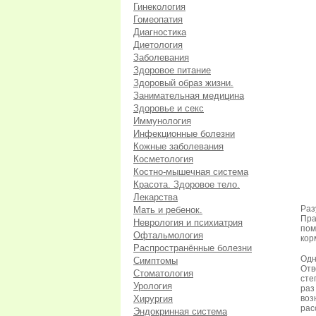
Гинекология
Гомеопатия
Диагностика
Диетология
Заболевания
Здоровое питание
Здоровый образ жизни.
Занимательная медицина
Здоровье и секс
Иммунология
Инфекционные болезни
Кожные заболевания
Косметология
Костно-мышечная система
Красота. Здоровое тело.
Лекарства
Раз
Мать и ребенок.
Пра
Неврология и психиатрия
пом
Офтальмология
кор
Распространённые болезни
Одн
Симптомы
Отв
Стоматология
сте
Урология
раз
Хирургия
воз
рас
Эндокринная система