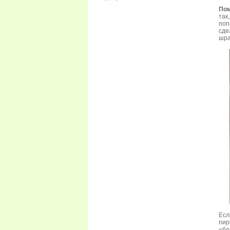
Пом
так
поп
сде
шра
Есл
пир
«бо