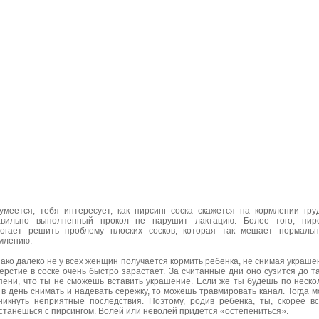
умеется, тебя интересует, как пирсинг соска скажется на кормлении гру
вильно выполненный прокол не нарушит лактацию. Более того, пирс
огает решить проблему плоских сосков, которая так мешает нормаль
млению.
ако далеко не у всех женщин получается кормить ребенка, не снимая украше
ерстие в соске очень быстро зарастает. За считанные дни оно сузится до т
пени, что ты не сможешь вставить украшение. Если же ты будешь по неско
 в день снимать и надевать сережку, то можешь травмировать канал. Тогда м
никнуть неприятные последствия. Поэтому, родив ребенка, ты, скорее вс
станешься с пирсингом. Волей или неволей придется «остепениться».