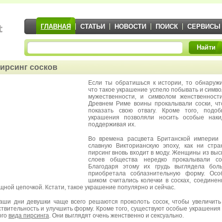
ГЛАВНАЯ
СТАТЬИ
НОВОСТИ
ПОИСК
СЕРВИСЫ
Найти
ирсинг сосков
Если ты обратишься к истории, то обнаруж
что такое украшение успело побывать и симв
мужественности, и символом женственност
Древнем Риме воины прокалывали соски, ч
показать свою отвагу. Кроме того, подо
украшения позволяли носить особые наки
поддерживая их.
Во времена расцвета Британской империи
славную Викторианскую эпоху, как ни стра
пирсинг вновь входит в моду. Женщины из вы
слоев общества нередко прокалывали сос
Благодаря этому их грудь выглядела бол
приобретала соблазнительную форму. Осо
шиком считались колечки в сосках, соедине
щной цепочкой. Кстати, такое украшение популярно и сейчас.
аши дни девушки чаще всего решаются проколоть сосок, чтобы увеличить
ствительность и улучшить форму. Кроме того, существуют особые украшения
ого
вида пирсинга
. Они выглядят очень женственно и сексуально.