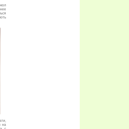
окол
днее
шься
лоть
ати,
я на
ка с