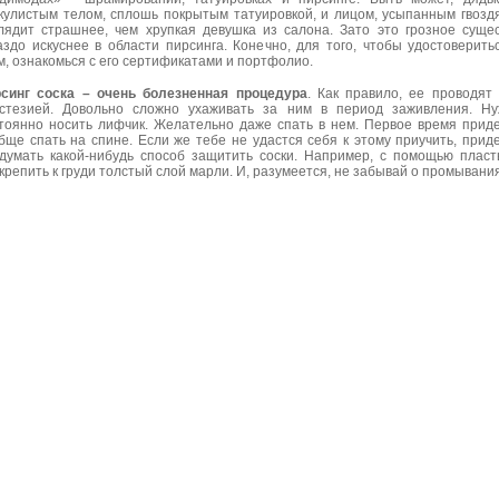
кулистым телом, сплошь покрытым татуировкой, и лицом, усыпанным гвозд
лядит страшнее, чем хрупкая девушка из салона. Зато это грозное суще
аздо искуснее в области пирсинга. Конечно, для того, чтобы удостоверить
м, ознакомься с его сертификатами и портфолио.
синг соска – очень болезненная процедура
. Как правило, ее проводят
стезией. Довольно сложно ухаживать за ним в период заживления. Н
тоянно носить лифчик. Желательно даже спать в нем. Первое время прид
бще спать на спине. Если же тебе не удастся себя к этому приучить, прид
думать какой-нибудь способ защитить соски. Например, с помощью плас
крепить к груди толстый слой марли. И, разумеется, не забывай о промывания