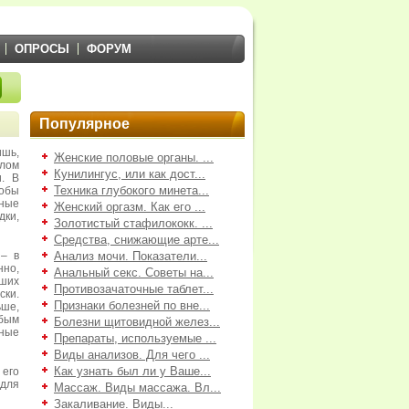
ОПРОСЫ
ФОРУМ
Популярное
ишь,
Женские половые органы. ...
олом
Кунилингус, или как дост...
и. В
Техника глубокого минета...
тобы
бные
Женский оргазм. Как его ...
дки,
Золотистый стафилококк. ...
Средства, снижающие арте...
 – в
Анализ мочи. Показатели...
нно,
Анальный секс. Советы на...
сших
Противозачаточные таблет...
ки.
Признаки болезней по вне...
ьше,
бым
Болезни щитовидной желез...
нные
Препараты, используемые ...
Виды анализов. Для чего ...
Как узнать был ли у Ваше...
 его
 для
Массаж. Виды массажа. Вл...
Закаливание. Виды...