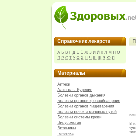
Справочник лекарств
П
А
Б
В
Г
Д
Е
Ё
Ж
З
И
Й
К
Л
М
Н
О
П
Р
С
Т
У
Ф
Х
Ц
Ч
Ш
Щ
Э
Ю
Я
Материалы
Аптеки
Алкоголь. Курение
Болезни органов дыхания
Болезни органов кровообращения
Болезни органов пищеварения
Болезни почек и мочевых путей
изя
Болезни системы крови
Вирусология
В н
Витамины
чув
так
Генетика