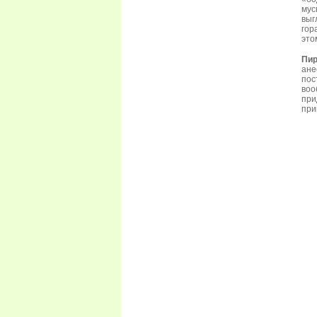
мус
выг
гор
это
Пир
ане
пос
воо
при
при