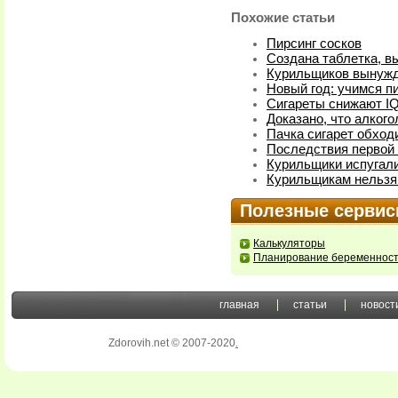
Похожие статьи
Пирсинг сосков
Создана таблетка, 
Курильщиков вынужд
Новый год: учимся пи
Сигареты снижают I
Доказано, что алког
Пачка сигарет обход
Последствия первой 
Курильщики испугал
Курильщикам нельзя
Полезные серви
Калькуляторы
Планирование беременнос
главная
статьи
новост
Zdorovih.net © 2007-2020
.