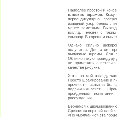
Наиболее простой и конс
плоских шрамов
. Кожу
перпендикулярно поверх
изящный узор белых лин
менее заметным. Выгляд
взгляд, человек с таки
самовар. В хорошем смысл
Однако сильно шокиро
получится. Для этого п
выпуклые шрамы. Для эт
Обычно такую процедуру д
не применять анестезию
качестве рисунка.
Хотя, на мой взгляд, чащ
Просто шрамирование и пи
прочность, испытав боль
подвижники-аскеты. Шра
пройденном испытании
рассуждения.
Вернемся к шрамированию.
Срезается верхний слой к
«По умолчанию» эта проце