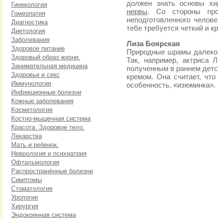
должен знать основы хи
Гинекология
нервы
. Со стороны про
Гомеопатия
неподготовленного челове
Диагностика
тебе требуется четкий и к
Диетология
Заболевания
Лиза Боярская
Здоровое питание
Природные шрамы далеко 
Здоровый образ жизни.
Так, например, актриса 
Занимательная медицина
полученным в раннем детс
Здоровье и секс
кремом. Она считает, что
Иммунология
особенность, «изюминка».
Инфекционные болезни
Кожные заболевания
Косметология
Костно-мышечная система
Красота. Здоровое тело.
Лекарства
Мать и ребенок.
Неврология и психиатрия
Офтальмология
Распространённые болезни
Симптомы
Стоматология
Урология
Хирургия
Эндокринная система