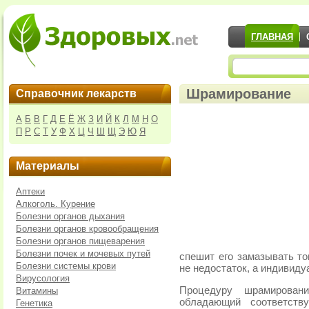
ГЛАВНАЯ
Шрамирование
Справочник лекарств
А
Б
В
Г
Д
Е
Ё
Ж
З
И
Й
К
Л
М
Н
О
П
Р
С
Т
У
Ф
Х
Ц
Ч
Ш
Щ
Э
Ю
Я
Материалы
Аптеки
Алкоголь. Курение
Болезни органов дыхания
Болезни органов кровообращения
Болезни органов пищеварения
Болезни почек и мочевых путей
спешит его замазывать то
Болезни системы крови
не недостаток, а индивиду
Вирусология
Процедуру шрамирован
Витамины
обладающий соответств
Генетика