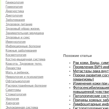
Гинекология
Гомеопатия
Диагностика
Диетология
Заболевания
Здоровое питание
Здоровый образ жизни.
Занимательная медицина
Здоровье и секс
Иммунология
Инфекционные болезни
Кожные заболевания
Косметология
Похожие статьи
Костно-мышечная система
Рак кожи. Виды, сим
Красота. Здоровое тело.
Проявления ВИЧ-инф
Лекарства
Метастазы рака внут
Мать и ребенок.
Пороки развития сос
Неврология и психиатрия
гемангиомы)
Офтальмология
Изменения кожи при 
Распространённые болезни
Фотосенсибилизация 
Симптомы
повышенной чувствит
Стоматология
Патологические сост
Урология
Причины кожных заб
Хирургия
Лимфоцитарные инфи
Эндокринная система
Гистопатологические