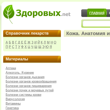
ГЛАВНАЯ
Кожа. Анатомия и
Справочник лекарств
А
Б
В
Г
Д
Е
Ё
Ж
З
И
Й
К
Л
М
Н
О
П
Р
С
Т
У
Ф
Х
Ц
Ч
Ш
Щ
Э
Ю
Я
Материалы
Аптеки
Алкоголь. Курение
Болезни органов дыхания
Болезни органов кровообращения
Болезни органов пищеварения
Болезни почек и мочевых путей
Болезни системы крови
Вирусология
Витамины
Генетика