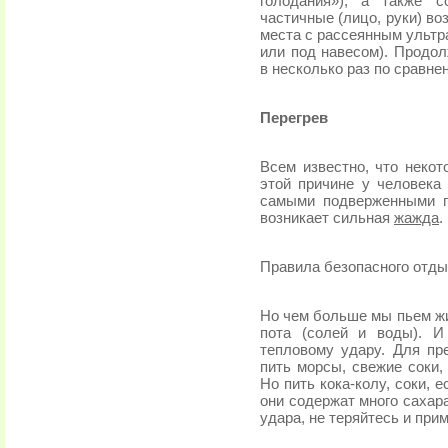
голодания»), а также 
частичные (лицо, руки) в
места с рассеянным ультр
или под навесом). Продол
в несколько раз по сравн
Перегрев
Всем известно, что некот
этой причине у человека 
самыми подверженными п
возникает сильная
жажда
.
Правила безопасного отды
Но чем больше мы пьем жи
пота (солей и воды). И
тепловому удару. Для пр
пить морсы, свежие соки,
Но пить кока-колу, соки, е
они содержат много сахар
удара, не теряйтесь и пр