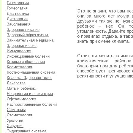
Гинекология
Гомеопатия
Это не значит, что вам н
Диагностика
она за много лет могла
Диетология
друзьями так же не нужн
Заболевания
ребенок – нет. Он то
Здоровое питание
утомленность. Давайте пр
Здоровый образ жизни.
о правилах отдыха, а так
Занимательная медицина
знать при смене климата.
Здоровье и секс
Иммунология
Стоит ли менять климати
Инфекционные болезни
климатических район
Кожные заболевания
благоприятном для ребенк
Косметология
способствует тренировке
Костно-мышечная система
реактивности и улучшению
Красота. Здоровое тело.
Лекарства
Мать и ребенок.
Неврология и психиатрия
Офтальмология
Распространённые болезни
Симптомы
Стоматология
Урология
Хирургия
Эндокринная система