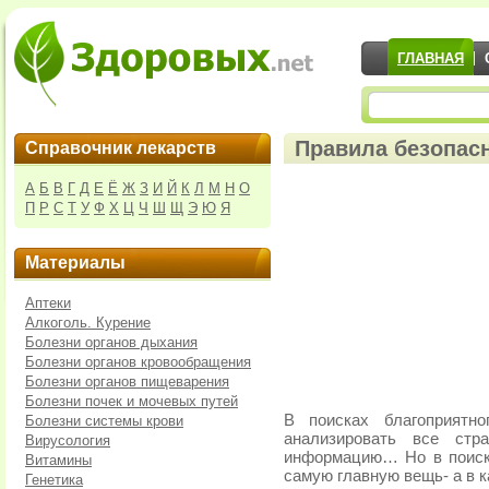
ГЛАВНАЯ
Правила безопас
Справочник лекарств
А
Б
В
Г
Д
Е
Ё
Ж
З
И
Й
К
Л
М
Н
О
П
Р
С
Т
У
Ф
Х
Ц
Ч
Ш
Щ
Э
Ю
Я
Материалы
Аптеки
Алкоголь. Курение
Болезни органов дыхания
Болезни органов кровообращения
Болезни органов пищеварения
Болезни почек и мочевых путей
В поисках благоприятн
Болезни системы крови
анализировать все стр
Вирусология
информацию… Но в поиск
Витамины
самую главную вещь- а в 
Генетика