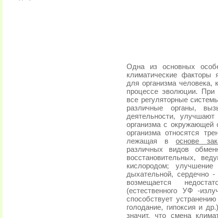
Одна из основных особе
климатические факторы 
для организма человека, 
процессе эволюции. При
все регуляторные системы
различные органы, вы
деятельности, улучшают
организма с окружающей 
организма относятся тре
лежащая в
основе зак
различных видов обменн
восстановительных, вед
кислородом; улучшение
дыхательной, сердечно - 
возмещается недостат
(естественного УФ -излу
способствует устранению
голодание, гипоксия и др
значит, что смена клим