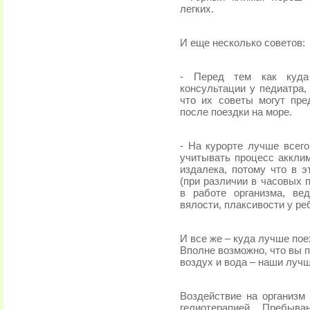
легких.
И еще несколько советов:
- Перед тем как куда
консультации у педиатра,
что их советы могут пре
после поездки на море.
- На курорте лучше всего
учитывать процесс акклим
издалека, потому что в 
(при различии в часовых 
в работе организма, ве
вялости, плаксивости у реб
И все же – куда лучше пое
Вполне возможно, что вы 
воздух и вода – наши лучш
Воздействие на организм
гелиотерапией. Пребыв