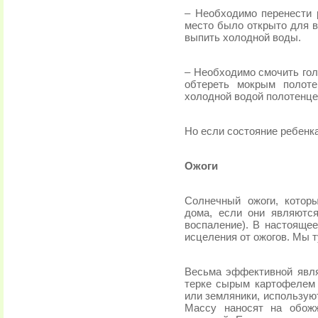
– Необходимо перенести 
место было открыто для в
выпить холодной воды.
– Необходимо смочить гол
обтереть мокрым полоте
холодной водой полотенце
Но если состояние ребенка
Ожоги
Солнечный ожоги, котор
дома, если они являются
воспаление). В настояще
исцеления от ожогов. Мы 
Весьма эффективной явля
терке сырым картофелем 
или земляники, использую
Массу наносят на обожж