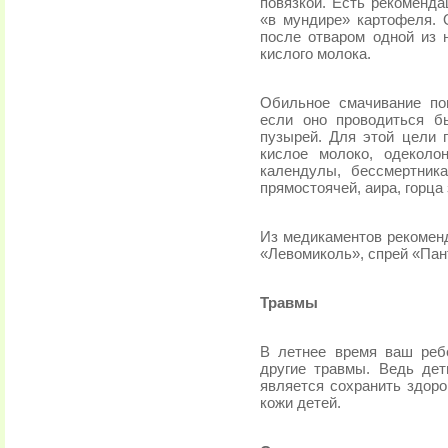
повязкой. Есть рекоменд
«в мундире» картофеля. 
после отваром одной из 
кислого молока.
Обильное смачивание по
если оно проводиться б
пузырей. Для этой цели 
кислое молоко, одеколо
календулы, бессмертника
прямостоячей, аира, горца 
Из медикаментов рекомен
«Левомиколь», спрей «Пан
Травмы
В летнее время ваш реб
другие травмы. Ведь дет
является сохранить здоро
кожи детей.