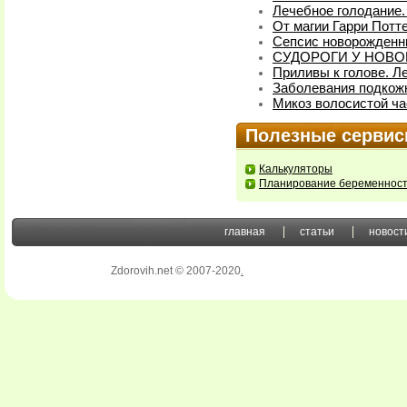
Лечебное голодание.
От магии Гарри Потт
Сепсис новорожденн
СУДОРОГИ У НОВ
Приливы к голове. Л
Заболевания подкож
Микоз волосистой ча
Полезные серви
Калькуляторы
Планирование беременнос
главная
статьи
новост
Zdorovih.net © 2007-2020
.