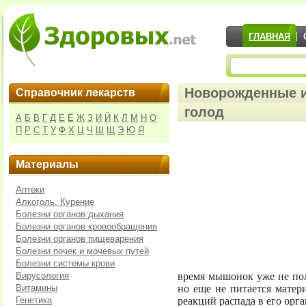
ГЛАВНАЯ
Новорожденные 
Справочник лекарств
голод
А
Б
В
Г
Д
Е
Ё
Ж
З
И
Й
К
Л
М
Н
О
П
Р
С
Т
У
Ф
Х
Ц
Ч
Ш
Щ
Э
Ю
Я
Материалы
Аптеки
Алкоголь. Курение
Болезни органов дыхания
Болезни органов кровообращения
Болезни органов пищеварения
Болезни почек и мочевых путей
Болезни системы крови
время мышонок уже не пол
Вирусология
но еще не питается матер
Витамины
реакций распада в его орга
Генетика