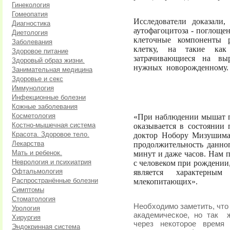
Гинекология
Гомеопатия
Исследователи доказали,
Диагностика
аутофагоцитоза - поглоще
Диетология
клеточные компоненты 
Заболевания
клетку, на такие как
Здоровое питание
затрачивающиеся на вы
Здоровый образ жизни.
нужных
новорожденному.
Занимательная медицина
Здоровье и секс
Иммунология
Инфекционные болезни
Кожные заболевания
Косметология
«При наблюдении мышат п
Костно-мышечная система
оказывается в состоянии
Красота. Здоровое тело.
доктор Нобору Мизушима,
Лекарства
продолжительность данног
Мать и ребенок.
минут и даже часов. Нам п
Неврология и психиатрия
с человеком при рождении,
Офтальмология
является характерн
Распространённые болезни
млекопитающих».
Симптомы
Стоматология
Необходимо заметить, что
Урология
академическое, но так
Хирургия
через некоторое время 
Эндокринная система