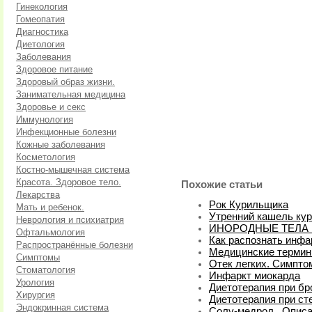
Гинекология
Гомеопатия
Диагностика
Диетология
Заболевания
Здоровое питание
Здоровый образ жизни.
Занимательная медицина
Здоровье и секс
Иммунология
Инфекционные болезни
Кожные заболевания
Косметология
Костно-мышечная система
Красота. Здоровое тело.
Похожие статьи
Лекарства
Pок Курильщика
Мать и ребенок.
Утренний кашель ку
Неврология и психиатрия
ИНОРОДНЫЕ ТЕЛА 
Офтальмология
Как распознать инфа
Распространённые болезни
Медицинские терми
Симптомы
Отек легких. Симпто
Стоматология
Инфаркт миокарда
Урология
Диетотерапия при бр
Хирургия
Диетотерапия при ст
Эндокринная система
Солу-медрол . Описа