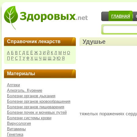
ГЛАВНАЯ
Удушье
Справочник лекарств
А
Б
В
Г
Д
Е
Ё
Ж
З
И
Й
К
Л
М
Н
О
П
Р
С
Т
У
Ф
Х
Ц
Ч
Ш
Щ
Э
Ю
Я
Материалы
Аптеки
Алкоголь. Курение
Болезни органов дыхания
Болезни органов кровообращения
Болезни органов пищеварения
Болезни почек и мочевых путей
тяжелых поражениях серд
Болезни системы крови
Вирусология
Витамины
Генетика