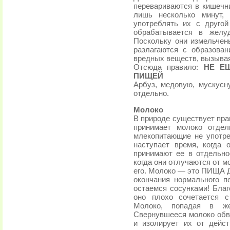
перевариваются в кишечн
лишь несколько минут,
употреблять их с друго
обрабатывается в желу
Поскольку они измельчен
разлагаются с образован
вредных веществ, вызывая
Отсюда правило:
НЕ Е
ПИЩЕЙ
Арбуз, медовую, мускусн
отдельно.
Молоко
В природе существует пра
принимает молоко отде
млекопитающие не употре
наступает время, когда
принимают ее в отдельно
когда они отлучаются от м
его. Молоко — это ПИЩА 
окончания нормального 
остаемся сосунками! Благ
оно плохо сочетается с
Молоко, попадая в жел
Свернувшееся молоко обв
и изолирует их от дейст