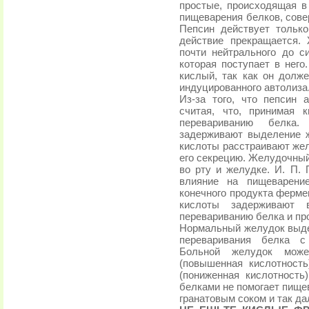
простые, происходящая 
пищеварения белков, сове
Пепсин действует тольк
действие прекращается.
почти нейтрального до с
которая поступает в него
кислый, так как он долж
индуцированного автолиза
Из-за того, что пепсин 
считая, что, принимая 
перевариванию белка.
задерживают выделение ж
кислоты расстраивают жел
его секрецию. Желудочный
во рту и желудке. И. П. 
влияние на пищеварени
конечного продукта ферме
кислоты задерживают 
перевариванию белка и про
Нормальный желудок выде
переваривания белка с
Больной желудок мож
(повышенная кислотность
(пониженная кислотность
белками не помогает пище
гранатовым соком и так да