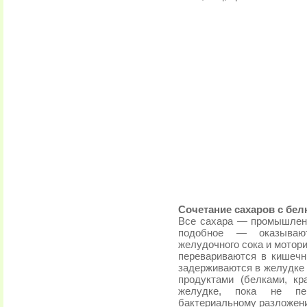
Сочетание сахаров с бел
Все сахара — промышленн
подобное — оказываю
желудочного сока и мотори
перевариваются в кишечни
задерживаются в желудке 
продуктами (белками, к
желудке, пока не пер
бактериальному разложен