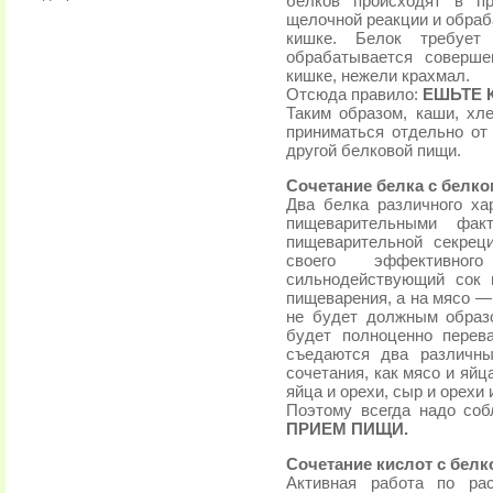
белков происходят в пр
щелочной реакции и обраб
кишке. Белок требуе
обрабатывается соверше
кишке, нежели крахмал.
Отсюда правило:
ЕШЬТЕ 
Таким образом, каши, хл
приниматься отдельно от 
другой белковой пищи.
Сочетание белка с белко
Два белка различного ха
пищеварительными фак
пищеварительной секрец
своего эффективног
сильнодействующий сок 
пищеварения, а на мясо —
не будет должным образ
будет полноценно перева
съедаются два различны
сочетания, как мясо и яйца
яйца и орехи, сыр и орехи 
Поэтому всегда надо со
ПРИЕМ ПИЩИ.
Сочетание кислот с белк
Активная работа по ра