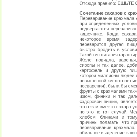
Отсюда правило:
ЕШЬТЕ 
Сочетание сахаров с кр
Переваривание крахмала 
при определенных услови
подвергаются перевариван
кишечнике. Когда сахар
некоторое время заде
переварится другая пищ
быстро бродить в услови
Такой тип питания гарант
Желе, повидла, варенья
сиропы и так далее, доба
картофель и другую пищ
которой миллионы людей е
повышенной кислотностью 
несварения), была бы сме
фрукты с крахмалами такж
изюм, финики и так дал
«здоровой пищи», являетс
что если вместо сахара у
но это не тот случай. Ме
хлебом, блинами и тому
причины полагать, что п
переваривание крахмала.
обильное выделение слюны