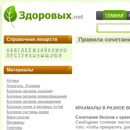
ГЛАВНАЯ
Правила сочетан
Справочник лекарств
А
Б
В
Г
Д
Е
Ё
Ж
З
И
Й
К
Л
М
Н
О
П
Р
С
Т
У
Ф
Х
Ц
Ч
Ш
Щ
Э
Ю
Я
Материалы
Аптеки
Алкоголь. Курение
Болезни органов дыхания
Болезни органов кровообращения
Болезни органов пищеварения
Болезни почек и мочевых путей
КРАХМАЛЫ В РАЗНОЕ В
Болезни системы крови
Вирусология
Сочетание белков с кра
Свободная соляная кисло
Витамины
того, чтобы прекратить д
Генетика