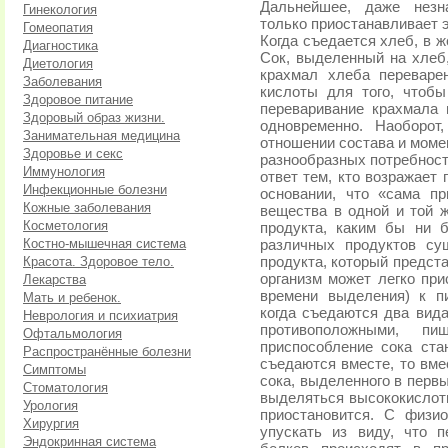
Дальнейшее, даже незн
Гинекология
только приостанавливает э
Гомеопатия
Когда съедается хлеб, в 
Диагностика
Сок, выделенный на хлеб,
Диетология
крахмал хлеба переваре
Заболевания
кислоты для того, чтобы
Здоровое питание
переваривание крахмала
Здоровый образ жизни.
одновременно. Наоборот
Занимательная медицина
отношении состава и моме
Здоровье и секс
разнообразных потребност
Иммунология
ответ тем, кто возражает
Инфекционные болезни
основании, что «сама п
Кожные заболевания
вещества в одной и той 
Косметология
продукта, каким бы ни 
Костно-мышечная система
различных продуктов су
Красота. Здоровое тело.
продукта, который предст
организм может легко при
Лекарства
времени выделения) к п
Мать и ребенок.
когда съедаются два вид
Неврология и психиатрия
противоположными, пищ
Офтальмология
приспособление сока ст
Распространённые болезни
съедаются вместе, то вме
Симптомы
сока, выделенного в перв
Стоматология
выделяться высококислотн
Урология
приостановится. С физио
Хирургия
упускать из виду, что 
Эндокринная система