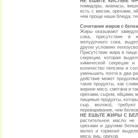
НЕ ЕШЬТЕ КИСЛЫЕ Ф
помидоры, ананасы, вишн
есть с мясом, орехами, 
чем проще наши блюда, т
Сочетание жиров с белк
Жиры оказывают замедля
сока, присутствие в 
желудочного сока, выде
других условиях легкоусв
Присутствие жира в пище
секреции, которая выде
химической секреции и 
количество пепсина и со
уменьшить почти в два р
действие может продолжат
такие продукты, как слив
жирное мясо, сметана и та
орехами, сыром, яйцами, м
пищевые продукты, которы
сыр, молоко), требуют
переваривание, чем белко
НЕ ЕШЬТЕ ЖИРЫ С БЕ
растительное масло не 
орехами и другими белк
желез и тормозит выдел
мяса, яиц, орехов.