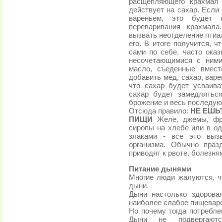
расщепляющего крахмал 
действует на сахар. Если
вареньем, это будет 
переваривания крахмала
вызвать неотделение птиа
его. В итоге получится, 
сами по себе, часто ока
несочетающимися с ними
масло, съеденные вмест
добавить мед, сахар, вар
что сахар будет усваив
сахар будет замедлятьс
брожение и весь последую
Отсюда правило:
НЕ ЕШЬ
ПИЩИ
Желе, джемы, фру
сиропы на хлебе или в од
злаками - все это выз
организма. Обычно праз
приводят к рвоте, болезням
Питание дынями
Многие люди жалуются, чт
дыни.
Дыни настолько здорова
наиболее слабое пищеваре
Но почему тогда потребл
Дыни не подвергают