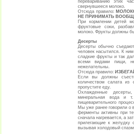
перевариванию этих ча
свернувшееся молоко.
Отсюда правило:
МОЛОК
НЕ ПРИНИМАТЬ ВООБЩ
При кормлении детей м
фруктовые соки, разбав
молоко. Фрукты должны б
Десерты
Десерты обычно съедают
человек насытился. К ним
сладкие фрукты и так дал
всеми видами пищи, не
нежелательны.
Отсюда правило:
ИЗБЕГА
Если вы должны съесть
количеством салата из 
пропустите еду.
Охлажденные десерты,
минеральная вода и т.
пищеварительного процес
Мы уже ранее говорили о
ферменты активны при те
сначала нагревается, а з
прилегающие к желудку о
вызывая холодовый спазм