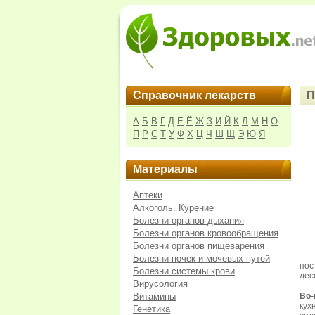
Справочник лекарств
П
А
Б
В
Г
Д
Е
Ё
Ж
З
И
Й
К
Л
М
Н
О
П
Р
С
Т
У
Ф
Х
Ц
Ч
Ш
Щ
Э
Ю
Я
Материалы
Аптеки
Алкоголь. Курение
Болезни органов дыхания
Болезни органов кровообращения
Болезни органов пищеварения
Болезни почек и мочевых путей
пос
Болезни системы крови
дес
Вирусология
Витамины
Во-
кух
Генетика