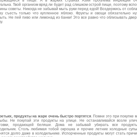
ержащиеся в пище. А в жарких странах Азии проблема инфекций оч
уальна. Твой организм вряд ли будет рад слишком острой пище, поэтому всп
ины советы. Никогда не забывай мыть руки перед едой! Воздержись от собл
зу съесть только что купленное яблоко. Фрукты и овощи обязательно н
ыть. Не пей пиво или лимонад из банки! Это все равно что облизывать две
у.
ретьих, продукты на жаре очень быстро портятся
. Помни это при покупке 
ыбы. Не покупай эти продукты на улице. Не останавливайся возле ули
рговки, продающей беляши. Дома не забывай убирать все продукт
одильник. Столь любимая тобой окрошка и прочие летние холодные суп
нятся долго даже в холодильнике. Испорченные продукты могут стать прич