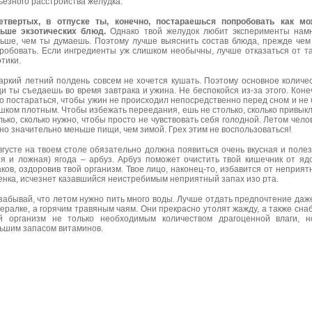
ьезного расстройства желудка.
етвертых, в отпуске ты, конечно, постараешься попробовать как мо
ьше экзотических блюд.
Однако твой желудок любит эксперименты нам
ьше, чем ты думаешь. Поэтому лучше выяснить состав блюда, прежде чем
робовать. Если ингредиенты уж слишком необычны, лучше отказаться от т
отики.
аркий летний полдень совсем не хочется кушать. Поэтому основное количе
и ты съедаешь во время завтрака и ужина. Не беспокойся из-за этого. Коне
о постараться, чтобы ужин не происходил непосредственно перед сном и не
шком плотным. Чтобы избежать переедания, ешь не столько, сколько привыкл
лько, сколько нужно, чтобы просто не чувствовать себя голодной. Летом чело
но значительно меньше пищи, чем зимой. Грех этим не воспользоваться!
вгусте на твоем столе обязательно должна появиться очень вкусная и поле
тя и ложная) ягода – арбуз. Арбуз поможет очистить твой кишечник от яд
ков, оздоровив твой организм. Твое лицо, наконец-то, избавится от неприят
енка, исчезнет казавшийся неистребимым неприятный запах изо рта.
забывай, что летом нужно пить много воды. Лучше отдать предпочтение даж
ералке, а горячим травяным чаям. Они прекрасно утолят жажду, а также сна
й организм не только необходимым количеством драгоценной влаги, 
ьшим запасом витаминов.