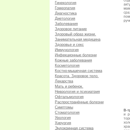
сод
Гинекология
акт
Гомеопатия
мам
сра
Диагностика
пом
Диетология
ручк
Заболевания
Здоровое питание
Здоровый образ жизни.
Занимательная медицина
Здоровье и секс
Иммунология
Инфекционные болезни
Кожные заболевания
Косметология
Костно-мышечная система
Красота. Здоровое тело.
Лекарства
Мать и ребенок.
Неврология и психиатрия
Офтальмология
Распространённые болезни
Симптомы
В-т
Стоматология
и р
Урология
то
хол
Хирургия
хра
Эндокринная система