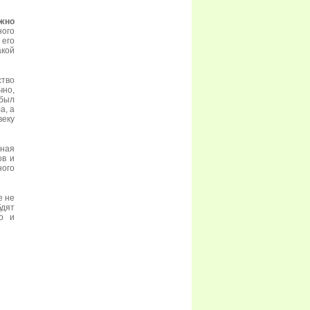
жно
ного
 его
акой
ство
чно,
 был
а, а
веку
зная
ов и
ного
е не
бдят
но и