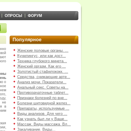
ОПРОСЫ
ФОРУМ
Популярное
енно
Женские половые органы. ...
овой
Кунилингус, или как дост...
ают
Техника глубокого минета...
ного
Женский оргазм. Как его ...
Золотистый стафилококк. ...
нны
Средства, снижающие арте...
чень
ко о
Анализ мочи. Показатели...
еное
Анальный секс. Советы на...
 нем
Противозачаточные таблет...
ого,
Признаки болезней по вне...
оду,
к не
Болезни щитовидной желез...
ся в
Препараты, используемые ...
аким
Виды анализов. Для чего ...
Как узнать был ли у Ваше...
ская
Массаж. Виды массажа. Вл...
ии,
Закаливание. Виды...