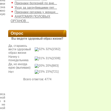
ень
Признаки болезней по вне...
омни
азна
Уход за загрубевшими пят...
ужно
Признаки оргазма у женщи...
рную
АНАТОМИЯ ПОЛОВЫХ
ОРГАНОВ...
Опрос
Вы ведете здоровый образ жизни?
Да, стараюсь
32%
[1562]
вести здоровый
образ жизни
Начну с
31%
[1508]
понедельника
Да, но иногда
20%
[983]
курю (выпиваю)
15%
[721]
Нет
Всего ответов: 4774
мяса
чной
ы в
ы не
иной