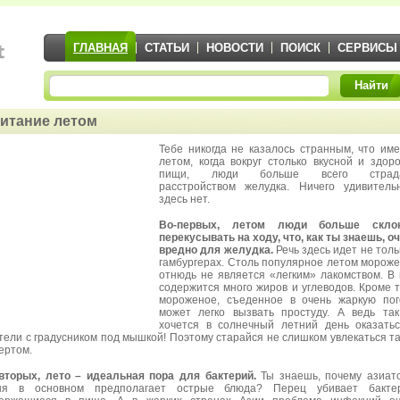
ГЛАВНАЯ
СТАТЬИ
НОВОСТИ
ПОИСК
СЕРВИСЫ
Найти
итание летом
Тебе никогда не казалось странным, что им
летом, когда вокруг столько вкусной и здор
пищи, люди больше всего страд
расстройством желудка. Ничего удивитель
здесь нет.
Во-первых, летом люди больше скло
перекусывать на ходу, что, как ты знаешь, о
вредно для желудка.
Речь здесь идет не толь
гамбургерах. Столь популярное летом морож
отнюдь не является «легким» лакомством. В
содержится много жиров и углеводов. Кроме т
мороженое, съеденное в очень жаркую пог
может легко вызвать простуду. А ведь та
хочется в солнечный летний день оказать
тели с градусником под мышкой! Поэтому старайся не слишком увлекаться т
ертом.
вторых, лето – идеальная пора для бактерий.
Ты знаешь, почему азиат
ня в основном предполагает острые блюда? Перец убивает бактер