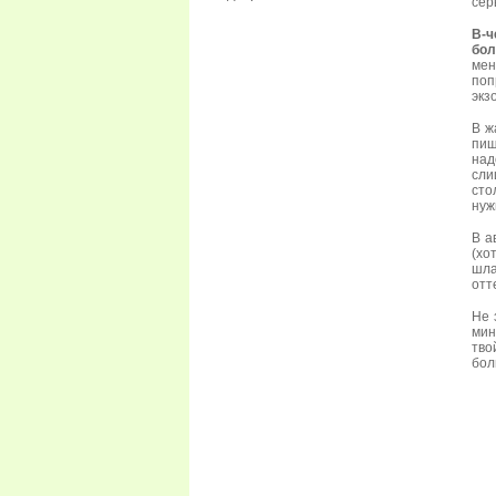
сер
В-ч
бол
мен
поп
экз
В ж
пищ
над
сли
сто
нуж
В а
(хо
шла
отт
Не 
мин
тво
бол