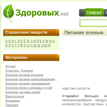
ГЛАВНАЯ
Питание осенью
Справочник лекарств
А
Б
В
Г
Д
Е
Ё
Ж
З
И
Й
К
Л
М
Н
О
П
Р
С
Т
У
Ф
Х
Ц
Ч
Ш
Щ
Э
Ю
Я
Материалы
Аптеки
Алкоголь. Курение
Болезни органов дыхания
Болезни органов кровообращения
Болезни органов пищеварения
Болезни почек и мочевых путей
чувство сытости.
Болезни системы крови
Старайся больше ес
Вирусология
низкокалорийным проду
Витамины
количество балластных 
Генетика