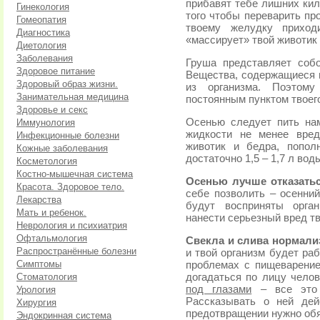
прибавят тебе лишних кил
Гинекология
того чтобы переварить пр
Гомеопатия
твоему желудку приход
Диагностика
«массирует» твой животик 
Диетология
Заболевания
Груша представляет собо
Здоровое питание
Вещества, содержащиеся 
Здоровый образ жизни.
из организма. Поэтому
Занимательная медицина
постоянным пунктом твоег
Здоровье и секс
Осенью следует пить на
Иммунология
жидкости не менее вред
Инфекционные болезни
животик и бедра, попол
Кожные заболевания
достаточно 1,5 – 1,7 л вод
Косметология
Костно-мышечная система
Осенью лучше отказатьс
Красота. Здоровое тело.
себе позволить – осенний
Лекарства
будут восприняты орга
Мать и ребенок.
нанести серьезный вред т
Неврология и психиатрия
Офтальмология
Свекла и слива нормали
Распространённые болезни
и твой организм будет раб
Симптомы
проблемах с пищеварением
Стоматология
догадаться по лицу чело
под глазами
– все это 
Урология
Рассказывать о ней дей
Хирургия
предотвращении нужно обя
Эндокринная система