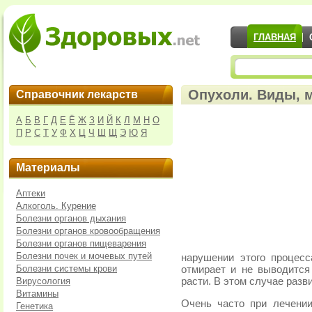
ГЛАВНАЯ
Опухоли. Виды, 
Справочник лекарств
А
Б
В
Г
Д
Е
Ё
Ж
З
И
Й
К
Л
М
Н
О
П
Р
С
Т
У
Ф
Х
Ц
Ч
Ш
Щ
Э
Ю
Я
Материалы
Аптеки
Алкоголь. Курение
Болезни органов дыхания
Болезни органов кровообращения
Болезни органов пищеварения
Болезни почек и мочевых путей
нарушении этого процесс
Болезни системы крови
отмирает и не выводится 
Вирусология
расти. В этом случае разв
Витамины
Очень часто при лечени
Генетика