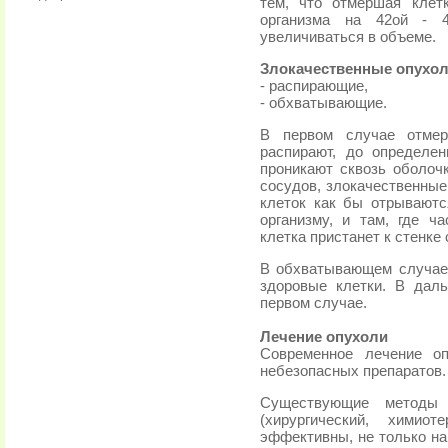
тем, что отмершая клет
организма на 42ой - 4
увеличиваться в объеме.
Злокачественные опухол
- распирающие,
- обхватывающие.
В первом случае отмер
распирают, до определен
проникают сквозь оболочк
сосудов, злокачественные 
клеток как бы отрываютс
организму, и там, где ч
клетка пристанет к стенке
В обхватывающем случае,
здоровые клетки. В дал
первом случае.
Лечение опухоли
Современное лечение о
небезопасных препаратов.
Существующие методы 
(хирургический, химиот
эффективны, не только на