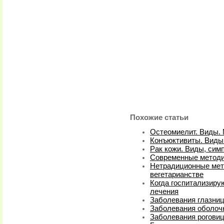
Похожие статьи
Остеомиелит. Виды.
Конъюктивиты. Виды
Рак кожи. Виды, сим
Современные методик
Нетрадиционные мет
вегетарианстве
Когда госпитализиру
лечения
Заболевания глазни
Заболевания оболочк
Заболевания роговиц