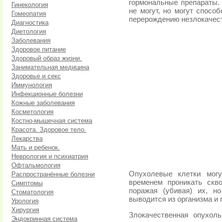
гормональные препараты. 
Гинекология
не могут, но могут спосо
Гомеопатия
перерождению незлокачест
Диагностика
Диетология
Заболевания
Здоровое питание
Здоровый образ жизни.
Занимательная медицина
Здоровье и секс
Иммунология
Инфекционные болезни
Кожные заболевания
Косметология
Костно-мышечная система
Красота. Здоровое тело.
Лекарства
Мать и ребенок.
Неврология и психиатрия
Офтальмология
Опухолевые клетки могу
Распространённые болезни
временем проникать скв
Симптомы
поражая (убивая) их, н
Стоматология
выводится из организма и п
Урология
Хирургия
Злокачественная опухол
Эндокринная система