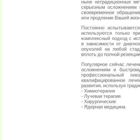
ныне нетрадиционные ме
серьезным осложнениям 
своевременное обращение
или продление Вашей жизн
Постоянно испытываются
используются только пр
комплексный подход с ис
в зависимости от диагно
опухолей на любой стад
вплоть до полной резекции
Популярное сейчас лечен
осложнениям и быстрому
профессиональный онк
квалифицированное лече
развития, используя трад
- Химиотерапия
- Лучевая терапия
- Хирургические
- Ядерная медицина