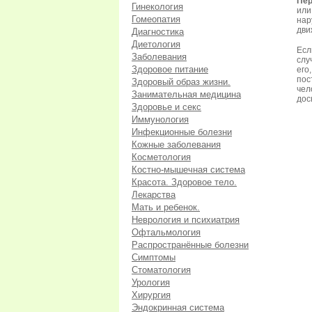
Пер
Гинекология
или
Гомеопатия
нар
дви
Диагностика
Диетология
Есл
Заболевания
слу
Здоровое питание
его
пос
Здоровый образ жизни.
чел
Занимательная медицина
дос
Здоровье и секс
Иммунология
Инфекционные болезни
Кожные заболевания
Косметология
Костно-мышечная система
Красота. Здоровое тело.
Лекарства
Мать и ребенок.
Неврология и психиатрия
Офтальмология
Распространённые болезни
Симптомы
Стоматология
Урология
Хирургия
Эндокринная система