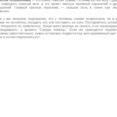
елом позвоночника
— это очень тяжелая травма. Отломки костей могут сда
 повредить спинной мозг, а это может явиться причиной параличей и др
ушений. Главный признак перелома — сильная боль в спине при лю
жении.
и у вас возникло подозрение, что у человека сломан позвоночник, ни в 
чае не пытайтесь посадить его или поставить на ноги. Постарайтесь успок
, попросите не шевелиться. Лучше всего вообще не трогать и не переклады
традавшего, а вызвать “Скорую помощь”. Если же приходится перево
овека самостоятельно, нужно осторожно подвести под него деревянный щит
ки и на них переносить его.