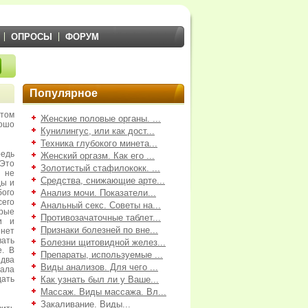
ОПРОСЫ
ФОРУМ
Популярное
том
Женские половые органы. ...
рошо
Кунилингус, или как дост...
Техника глубокого минета...
едь
Женский оргазм. Как его ...
 Это
Золотистый стафилококк. ...
 не
Средства, снижающие арте...
ды и
бого
Анализ мочи. Показатели...
его
Анальный секс. Советы на...
рые
Противозачаточные таблет...
и и
Признаки болезней по вне...
нет
вать
Болезни щитовидной желез...
е. В
Препараты, используемые ...
 два
Виды анализов. Для чего ...
чала
дать
Как узнать был ли у Ваше...
Массаж. Виды массажа. Вл...
Закаливание. Виды...