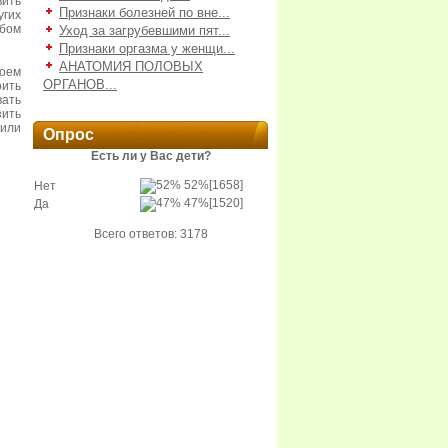
вить
Признаки болезней по вне...
угих
бом
Уход за загрубевшими пят...
Признаки оргазма у женщи...
АНАТОМИЯ ПОЛОВЫХ
коем
ОРГАНОВ...
оить
вать
зить
 или
Опрос
Есть ли у Вас дети?
52%
[1658]
Нет
47%
[1520]
Да
Всего ответов: 3178