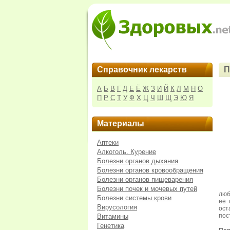
Справочник лекарств
П
А
Б
В
Г
Д
Е
Ё
Ж
З
И
Й
К
Л
М
Н
О
П
Р
С
Т
У
Ф
Х
Ц
Ч
Ш
Щ
Э
Ю
Я
Материалы
Аптеки
Алкоголь. Курение
Болезни органов дыхания
Болезни органов кровообращения
Болезни органов пищеварения
Болезни почек и мочевых путей
люб
Болезни системы крови
ее 
Вирусология
ост
пос
Витамины
Генетика