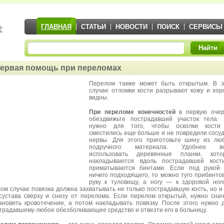
ГЛАВНАЯ
СТАТЬИ
НОВОСТИ
ПОИСК
СЕРВИСЫ
Найти
ервая помощь при переломах
Перелом также может быть открытым. В э
случае отломки кости разрывают кожу и хо
видны.
При переломе конечностей
в первую очер
обездвижьте пострадавший участок тела.
нужно для того, чтобы осколки кости
сместились еще больше и не повредили сосу
нервы. Для этого приготовьте шину из лю
подручного материала. Удобнее вс
использовать деревянные планки, кото
накладываются вдоль пострадавшей кост
приматываются бинтами. Если под рукой 
ничего подходящего, то можно туго прибинто
руку к туловищу, а ногу — к здоровой ног
ом случае повязка должна захватывать не только пострадавшую кость, но и
сустава сверху и снизу от перелома. Если перелом открытый, нужно сна
ановить кровотечение, а потом накладывать повязку. После этого нужно 
традавшему любое обезболивающее средство и отвезти его в больницу.