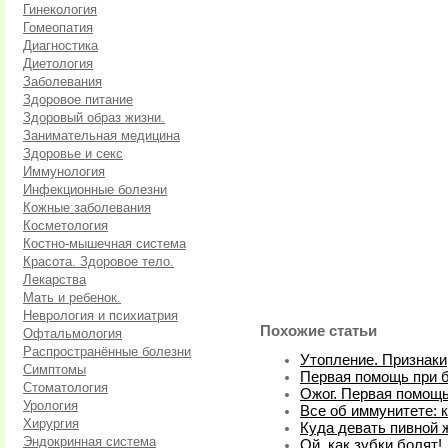
Гинекология
Гомеопатия
Диагностика
Диетология
Заболевания
Здоровое питание
Здоровый образ жизни.
Занимательная медицина
Здоровье и секс
Иммунология
Инфекционные болезни
Кожные заболевания
Косметология
Костно-мышечная система
Красота. Здоровое тело.
Лекарства
Мать и ребенок.
Неврология и психиатрия
Похожие статьи
Офтальмология
Распространённые болезни
Утопление. Признаки
Симптомы
Первая помощь при б
Стоматология
Ожог. Первая помощ
Урология
Все об иммунитете: 
Хирургия
Куда девать пивной 
Эндокринная система
Ой, как зубки болят!