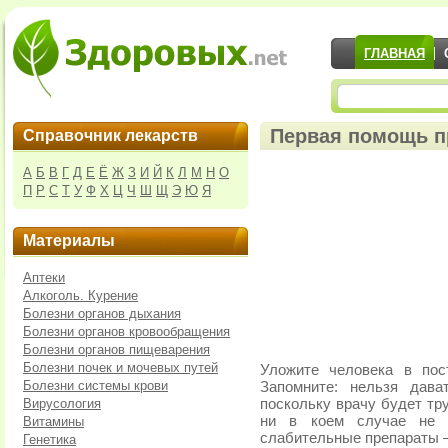
ГЛАВНАЯ
Первая помощь п
Справочник лекарств
А
Б
В
Г
Д
Е
Ё
Ж
З
И
Й
К
Л
М
Н
О
П
Р
С
Т
У
Ф
Х
Ц
Ч
Ш
Щ
Э
Ю
Я
Материалы
Аптеки
Алкоголь. Курение
Болезни органов дыхания
Болезни органов кровообращения
Болезни органов пищеварения
Болезни почек и мочевых путей
Уложите человека в пос
Болезни системы крови
Запомните: нельзя дава
Вирусология
поскольку врачу будет тр
ни в коем случае не п
Витамины
слабительные препараты —
Генетика